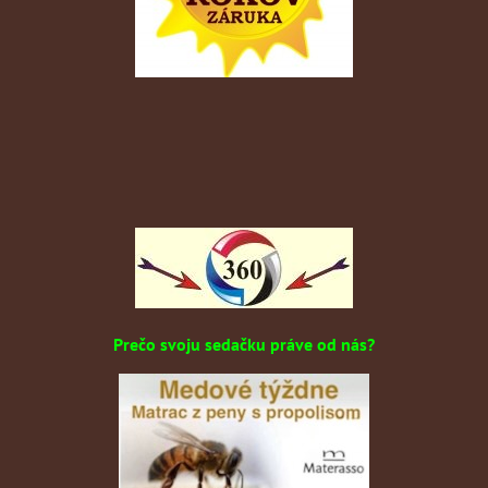
Prečo svoju sedačku práve od nás?