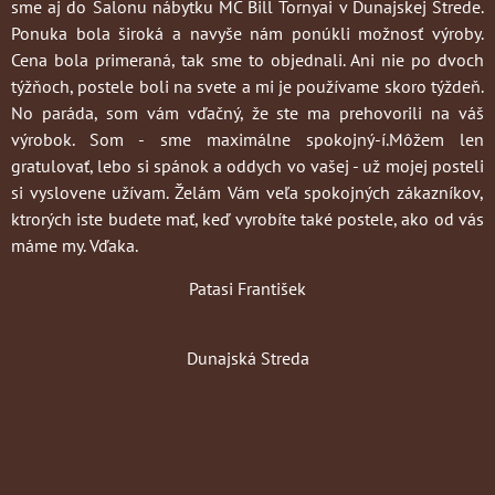
sme aj do Salonu nábytku MC Bill Tornyai v Dunajskej Strede.
Ponuka bola široká a navyše nám ponúkli možnosť výroby.
Cena bola primeraná, tak sme to objednali. Ani nie po dvoch
týžňoch, postele boli na svete a mi je používame skoro týždeň.
No paráda, som vám vďačný, že ste ma prehovorili na váš
výrobok. Som - sme maximálne spokojný-í.Môžem len
gratulovať, lebo si spánok a oddych vo vašej - už mojej posteli
si vyslovene užívam. Želám Vám veľa spokojných zákazníkov,
ktrorých iste budete mať, keď vyrobíte také postele, ako od vás
máme my. Vďaka.
Patasi František
Dunajská Streda