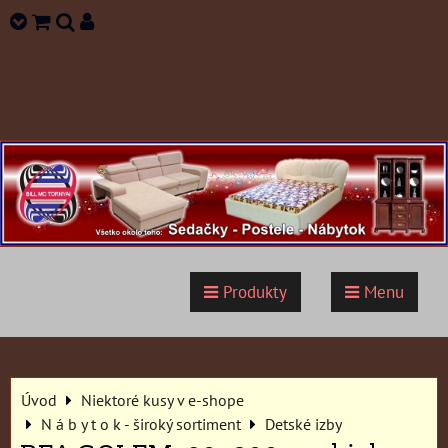
Produkty
Menu
Úvod
Niektoré kusy v e-shope
N á b y t o k - široký sortiment
Detské izby