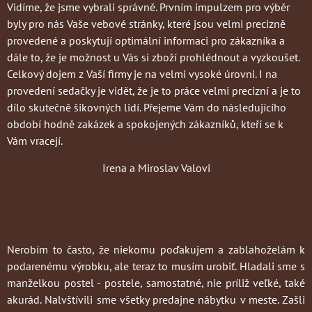
Vidíme, že jsme vybrali správně. Prvním impulzem pro výběr
byly pro nás Vaše vebové stránky, které jsou velmi precizně
provedené a poskytují optimální informaci pro zákazníka a
dále to, že je možnost u Vás si zboží prohlédnout a vyzkoušet.
Celkový dojem z Vaší firmy je na velmi vysoké úrovni. I na
provedení sedačky je vidět, že je to práce velmi precizní a je to
dílo skutečně šikovných lidí. Přejeme Vám do následujícího
období hodně zakázek a spokojených zákazníků, kteří se k
Vám vracejí.
Irena a Miroslav Valovi
Nerobím to často
, že niekomu poďakujem a zablahoželám k
podarenému výrobku, ale teraz to musím urobiť. Hladali sme s
manželkou postel - postele, samostatné, nie príliž veľké, také
akurád. Nalvštívili sme všetky predajne nábytku v meste. Zašli