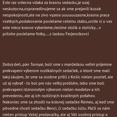
Este raz srdecna vdaka za krasnu sedacku,je ozaj
neskutocna,ospravedlnujeme sa ak sme prejavili kusok
nespokojnosti,ale na zivo vyzera uuuuuuzasne,krasna praca
vsetkych,podakovanie posielame celemu stabu,urcite si u vas
este nieco krasne vyberieme,riesime stolík a stolicky....v
prilohe posielame fotky.....s laskou Ferjencikovci
Dobrý deň, pán Tornyai, boli sme s manželkou veľmi príjemne
prekvapení výberom rustikálnych sedačiek, o ktoré sme mali
taký záujem, že sme sa osobne prišli z Košíc nielen pozrieť, ale
už aj vybrať - čo bol pre nás veľký problém, lebo sme boli
prekvapení rôznorodým výberom nielen modelov a ich
prevedeniu, ale aj ich rozličných kvalitných poťahov.
Nakoniec sme sa zhodli na krásnej sedačke Rómeo, aj keď sme
pôvodne chceli sedačku Benci, či sedačku Júliu. Páčil sa nám
nielen prístup Vašej predavačky, ale aj Váš osobný prístup a