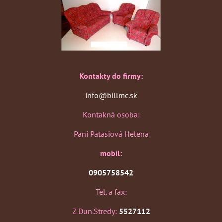
Kontakty do firmy:
info@billmc.sk
Kontakná osoba:
Pani Patasiová Helena
mobil:
0905758542
Tel. a fax:
Z Dun.Stredy:
5527112