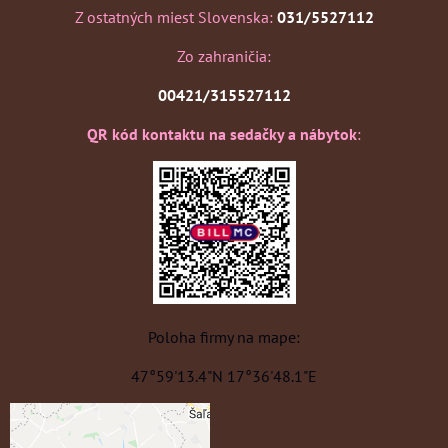
Z ostatných miest Slovenska:
031/5527112
Zo zahraničia:
00421/315527112
QR kód kontaktu na sedačky a nábytok
:
Poloha firmy na mape:
47°59'13.4"N 17°36'48.1"E