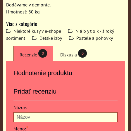
Dodávame v demonte.
Hmotnosť: 80 kg
Viac z kategórie
Niektoré kusy v e-shope
N á b y t o k - široký
sortiment
Detské izby
Postele a pohovky
0
0
Recenzie
Diskusia
Hodnotenie produktu
Pridať recenziu
Názov:
*
Meno: