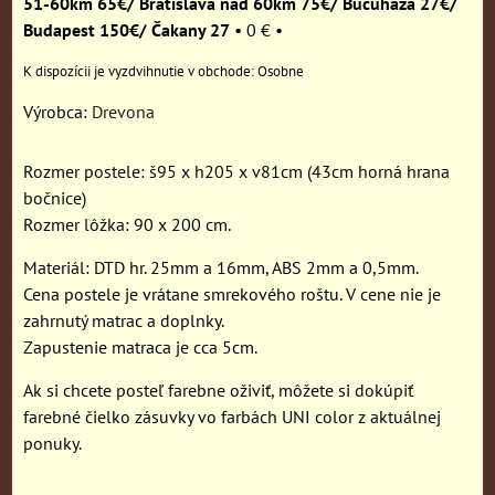
51-60km 65€/ Bratislava nad 60km 75€/ Bučuháza 27€/
Budapest 150€/ Čakany 27
•
0 €
•
Osobne
Výrobca:
Drevona
Rozmer postele: š95 x h205 x v81cm (43cm horná hrana
bočnice)
Rozmer lôžka: 90 x 200 cm.
Materiál: DTD hr. 25mm a 16mm, ABS 2mm a 0,5mm.
Cena postele je vrátane smrekového roštu. V cene nie je
zahrnutý matrac a doplnky.
Zapustenie matraca je cca 5cm.
Ak si chcete posteľ farebne oživiť, môžete si dokúpiť
farebné čielko zásuvky vo farbách UNI color z aktuálnej
ponuky.