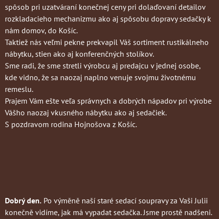
spôsob pri uzatváraní konečnej ceny pri dolaďovaní detailov
rozkladacieho mechanizmu ako aj spôsobu dopravy sedačky k
nám domov, do Košíc.
Taktiež nás veľmi pekne prekvapil Váš sortiment rustikálneho
nábytku, stien ako aj konferenčných stolíkov.
Sme radi, že sme stretli výrobcu aj predajcu v jednej osobe,
kde vidno, že sa naozaj naplno venuje svojmu životnému
remeslu.
Prajem Vám ešte veľa správnych a dobrých nápadov pri výrobe
Vášho naozaj vkusného nábytku ako aj sedačiek.
S pozdravom rodina Hojnošova z Košíc.
Dobrý den.
Po výměně naší staré sedací soupravy za Vaši Julii
konečně vidíme, jak má vypadat sedačka. Jsme prostě nadšeni.