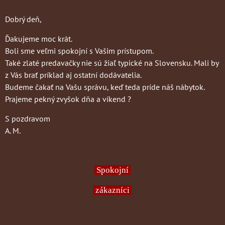
Dobrý deň,
Ďakujeme moc krát.
Boli sme veľmi spokojní s Vašim prístupom.
Také zlaté predavačky nie sú žiaľ typické na Slovensku. Mali by
z Vás brať príklad aj ostatní dodávatelia.
Budeme čakať na Vašu správu, keď teda príde náš nábytok.
Prajeme pekný zvyšok dňa a víkend ?
S pozdravom
A. M.
Spokojní
zákazníci