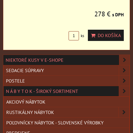
278 €
s DPH
DO KOŠÍKA
ks
NIEKTORÉ KUSY V E-SHOPE
SEDACIE SÚPRAVY
POSTELE
N Á B Y T O K - ŠIROKÝ SORTIMENT
AKCIOVÝ NÁBYTOK
RUSTIKÁLNY NÁBYTOK
POĽOVNÍCKY NÁBYTOK - SLOVENSKÉ VÝROBKY
PREDSIENE