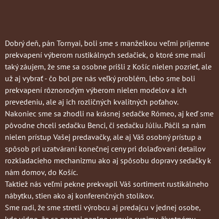
Dobrý deň, pán Tornyai, boli sme s manželkou veľmi príjemne
prekvapení výberom rustikálnych sedačiek, o ktoré sme mali
taký záujem, že sme sa osobne prišli z Košíc nielen pozrieť, ale
už aj vybrať - čo bol pre nás veľký problém, lebo sme boli
prekvapení rôznorodým výberom nielen modelov a ich
prevedeniu, ale aj ich rozličných kvalitných poťahov.
Nakoniec sme sa zhodli na krásnej sedačke Rómeo, aj keď sme
pôvodne chceli sedačku Benci, či sedačku Júliu. Páčil sa nám
nielen prístup Vašej predavačky, ale aj Váš osobný prístup a
spôsob pri uzatváraní konečnej ceny pri dolaďovaní detailov
rozkladacieho mechanizmu ako aj spôsobu dopravy sedačky k
nám domov, do Košíc.
Taktiež nás veľmi pekne prekvapil Váš sortiment rustikálneho
nábytku, stien ako aj konferenčných stolíkov.
Sme radi, že sme stretli výrobcu aj predajcu v jednej osobe,
kde vidno, že sa naozaj naplno venuje svojmu životnému