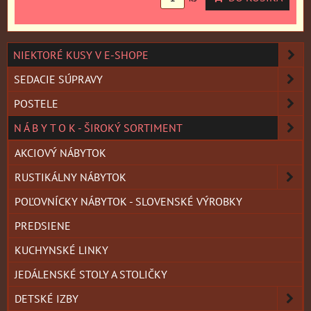
NIEKTORÉ KUSY V E-SHOPE
SEDACIE SÚPRAVY
POSTELE
N Á B Y T O K - ŠIROKÝ SORTIMENT
AKCIOVÝ NÁBYTOK
RUSTIKÁLNY NÁBYTOK
POĽOVNÍCKY NÁBYTOK - SLOVENSKÉ VÝROBKY
PREDSIENE
KUCHYNSKÉ LINKY
JEDÁLENSKÉ STOLY A STOLIČKY
DETSKÉ IZBY