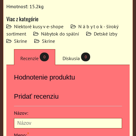
Hmotnosť: 15.2kg
Viac z kategórie
Niektoré kusy v e-shope
N á b y t o k - široký
sortiment
Nábytok do spální
Detské izby
Skrine
Skrine
0
0
Recenzie
Diskusia
Hodnotenie produktu
Pridať recenziu
Názov:
*
Meno: