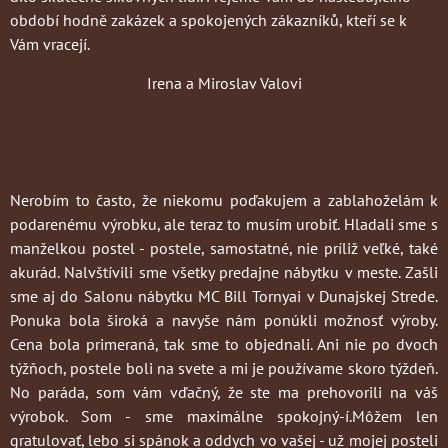
období hodně zakázek a spokojených zákazníků, kteří se k
Vám vracejí.
Irena a Miroslav Valovi
Nerobím to často
, že niekomu poďakujem a zablahoželám k
podarenému výrobku, ale teraz to musím urobiť. Hladali sme s
manželkou postel - postele, samostatné, nie príliž veľké, také
akurád. Nalvštívili sme všetky predajne nábytku v meste. Zašli
sme aj do Salonu nábytku MC Bill Tornyai v Dunajskej Strede.
Ponuka bola široká a navyše nám ponúkli možnosť výroby.
Cena bola primeraná, tak sme to objednali. Ani nie po dvoch
týžňoch, postele boli na svete a mi je používame skoro týždeň.
No paráda, som vám vďačný, že ste ma prehovorili na váš
výrobok. Som - sme maximálne spokojný-í.Môžem len
gratulovať, lebo si spánok a oddych vo vašej - už mojej posteli