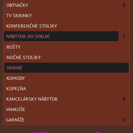
OBÝVAČKY
TV SKRINKY
KONFERENČNÉ STOLÍKY
NÁBYTOK DO SPÁLNÍ
ROŠTY
NOČNÉ STOLÍKY
SKRINE
KOMODY
KÚPEĽŇA
KANCELÁRSKY NÁBYTOK
VANKÚŠE
GARNÍŽE