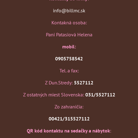
info@billmc.sk
Kontakná osoba:
Pani Patasiová Helena
mobil:
0905758542
Tel. a fax:
Z Dun.Stredy:
5527112
Z ostatných miest Slovenska:
031/5527112
Zo zahraničia:
00421/315527112
QR kód kontaktu na sedačky a nábytok
: