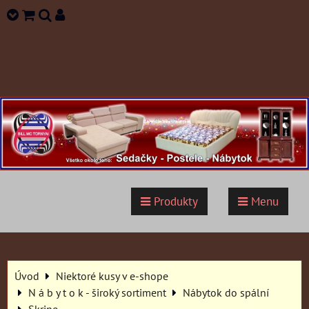
Produkty
Menu
Úvod
Niektoré kusy v e-shope
N á b y t o k - široký sortiment
Nábytok do spální
Skrine