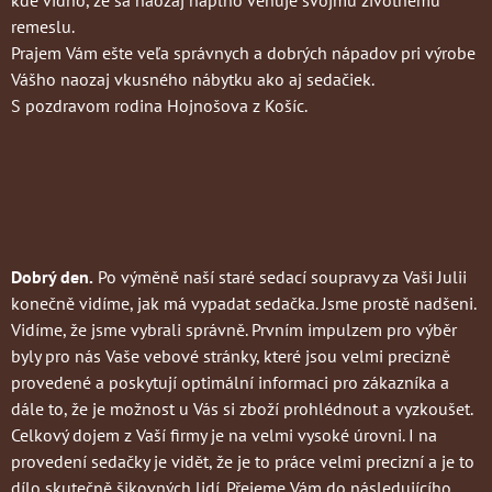
remeslu.
Prajem Vám ešte veľa správnych a dobrých nápadov pri výrobe
Vášho naozaj vkusného nábytku ako aj sedačiek.
S pozdravom rodina Hojnošova z Košíc.
Dobrý den.
Po výměně naší staré sedací soupravy za Vaši Julii
konečně vidíme, jak má vypadat sedačka. Jsme prostě nadšeni.
Vidíme, že jsme vybrali správně. Prvním impulzem pro výběr
byly pro nás Vaše vebové stránky, které jsou velmi precizně
provedené a poskytují optimální informaci pro zákazníka a
dále to, že je možnost u Vás si zboží prohlédnout a vyzkoušet.
Celkový dojem z Vaší firmy je na velmi vysoké úrovni. I na
provedení sedačky je vidět, že je to práce velmi precizní a je to
dílo skutečně šikovných lidí. Přejeme Vám do následujícího