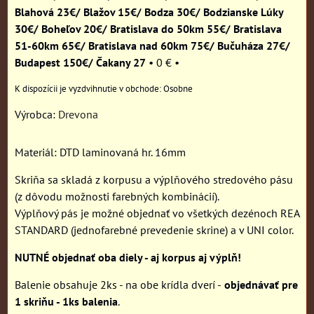
Blahová 23€/ Blažov 15€/ Bodza 30€/ Bodzianske Lúky
30€/ Boheľov 20€/ Bratislava do 50km 55€/ Bratislava
51-60km 65€/ Bratislava nad 60km 75€/ Bučuháza 27€/
Budapest 150€/ Čakany 27
•
0 €
•
Osobne
Výrobca:
Drevona
Materiál: DTD laminovaná hr. 16mm
Skriňa sa skladá z korpusu a výplňového stredového pásu
(z dôvodu možnosti farebných kombinácií).
Výplňový pás je možné objednať vo všetkých dezénoch REA
STANDARD (jednofarebné prevedenie skrine) a v UNI color.
NUTNÉ objednať oba diely - aj korpus aj výplň!
Balenie obsahuje 2ks - na obe krídla dverí -
objednávať pre
1 skriňu - 1ks balenia
.