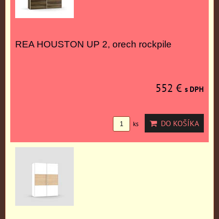
REA HOUSTON UP 2, orech rockpile
552 €
s DPH
DO KOŠÍKA
ks