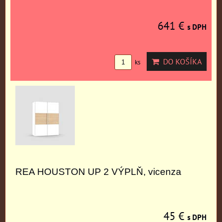
641 €
s DPH
DO KOŠÍKA
ks
REA HOUSTON UP 2 VÝPLŇ, vicenza
45 €
s DPH