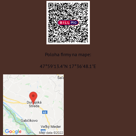
Poloha firmy na mape:
47°59'13.4"N 17°36'48.1"E