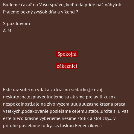
Budeme čakať na Vašu správu, keď teda príde náš nábytok.
Prajeme pekný zvyšok dňa a víkend ?
S pozdravom
A. M.
Spokojní
zákazníci
Este raz srdecna vdaka za krasnu sedacku,je ozaj
neskutocna,ospravedlnujeme sa ak sme prejavili kusok
nespokojnosti,ale na zivo vyzera uuuuuuzasne,krasna praca
vsetkych,podakovanie posielame celemu stabu,urcite si u vas
este nieco krasne vyberieme,riesime stolík a stolicky....v
prilohe posielame fotky.....s laskou Ferjencikovci