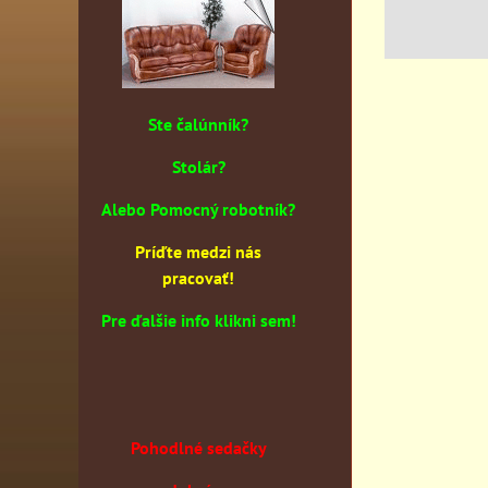
Ste čalúnník?
Stolár?
Alebo Pomocný robotník?
Príďte medzi nás
pracovať!
Pre ďalšie info klikni sem!
Pohodlné sedačky