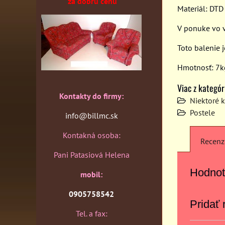
za dobrú cenu
Materiál: DT
V ponuke vo 
Toto balenie 
Hmotnosť: 7k
Viac z kategór
Kontakty do firmy:
Niektoré 
Postele
info@billmc.sk
Kontakná osoba:
Recenz
Pani Patasiová Helena
Hodnot
mobil:
0905758542
Pridať 
Tel. a fax: