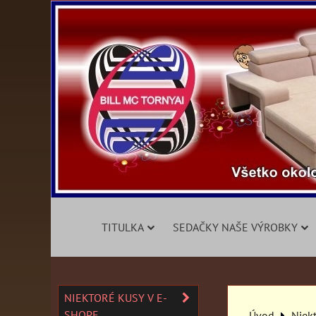
TITULKA
SEDAČKY NAŠE VÝROBKY
NIEKTORÉ KUSY V E-
SHOPE
Úvod
Niek