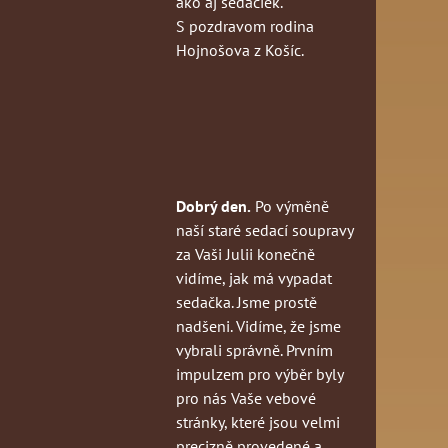
ako aj sedačiek.
S pozdravom rodina
Hojnošova z Košíc.
Dobrý den.
Po výměně
naší staré sedací soupravy
za Vaši Julii konečně
vidíme, jak má vypadat
sedačka. Jsme prostě
nadšeni. Vidíme, že jsme
vybrali správně. Prvním
impulzem pro výběr byly
pro nás Vaše vebové
stránky, které jsou velmi
precizně provedené a