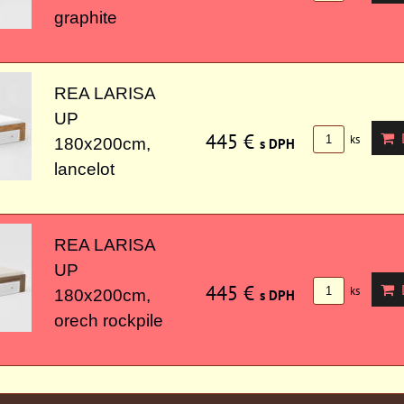
graphite
REA LARISA
UP
445 €
D
ks
180x200cm,
s DPH
lancelot
REA LARISA
UP
445 €
D
ks
180x200cm,
s DPH
orech rockpile