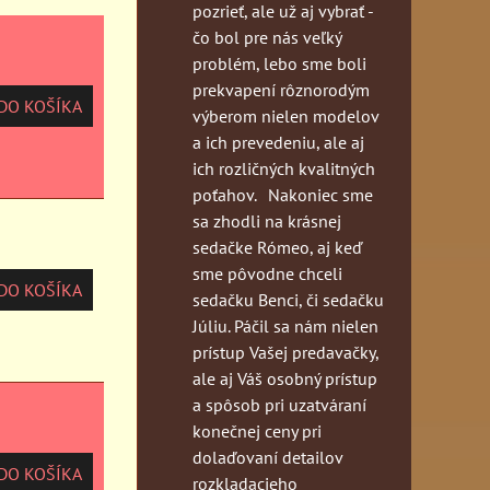
pozrieť, ale už aj vybrať -
čo bol pre nás veľký
problém, lebo sme boli
prekvapení rôznorodým
O KOŠÍKA
výberom nielen modelov
a ich prevedeniu, ale aj
ich rozličných kvalitných
poťahov. Nakoniec sme
sa zhodli na krásnej
sedačke Rómeo, aj keď
sme pôvodne chceli
O KOŠÍKA
sedačku Benci, či sedačku
Júliu. Páčil sa nám nielen
prístup Vašej predavačky,
ale aj Váš osobný prístup
a spôsob pri uzatváraní
konečnej ceny pri
dolaďovaní detailov
O KOŠÍKA
rozkladacieho