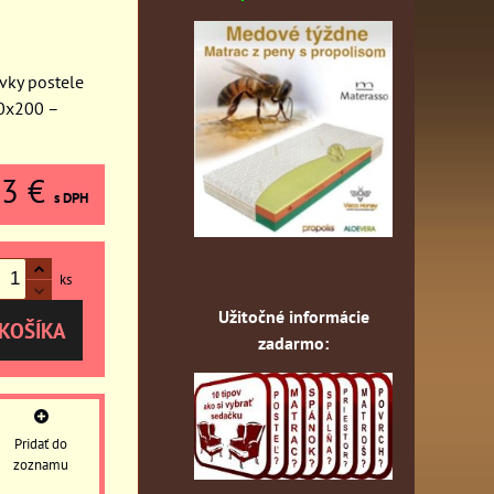
vky postele
0x200 –
23 €
s DPH
ks
Užitočné informácie
KOŠÍKA
zadarmo:
Pridať do
zoznamu