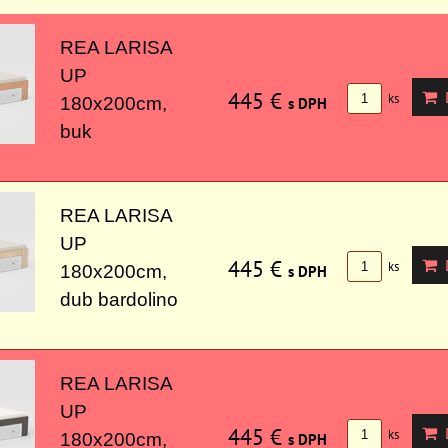
REA LARISA
UP
445 €
D
ks
180x200cm,
s DPH
buk
REA LARISA
UP
445 €
D
ks
180x200cm,
s DPH
dub bardolino
REA LARISA
UP
445 €
D
ks
180x200cm,
s DPH