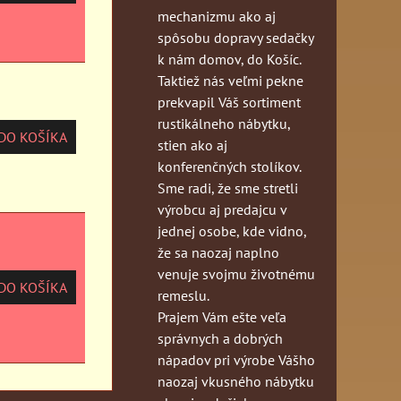
mechanizmu ako aj
spôsobu dopravy sedačky
k nám domov, do Košíc.
Taktiež nás veľmi pekne
prekvapil Váš sortiment
rustikálneho nábytku,
O KOŠÍKA
stien ako aj
konferenčných stolíkov.
Sme radi, že sme stretli
výrobcu aj predajcu v
jednej osobe, kde vidno,
že sa naozaj naplno
venuje svojmu životnému
O KOŠÍKA
remeslu.
Prajem Vám ešte veľa
správnych a dobrých
nápadov pri výrobe Vášho
naozaj vkusného nábytku