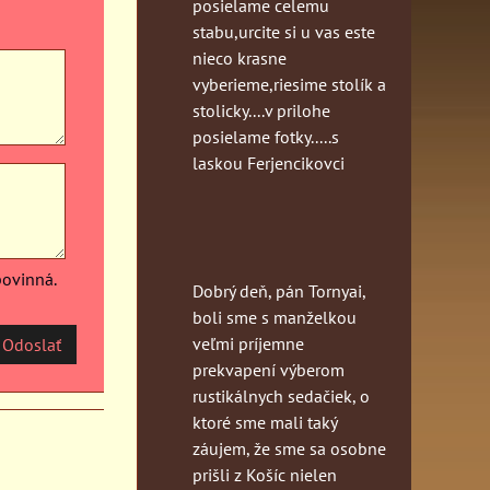
posielame celemu
stabu,urcite si u vas este
nieco krasne
vyberieme,riesime stolík a
stolicky....v prilohe
posielame fotky.....s
laskou Ferjencikovci
povinná.
Dobrý deň, pán Tornyai,
boli sme s manželkou
veľmi príjemne
Odoslať
prekvapení výberom
rustikálnych sedačiek, o
ktoré sme mali taký
záujem, že sme sa osobne
prišli z Košíc nielen