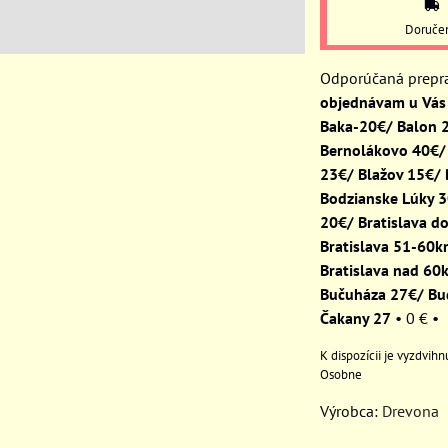
Doruče
objednávam u Vás 
Baka-20€/ Balon 
Bernolákovo 40€/
23€/ Blažov 15€/
Bodzianske Lúky 
20€/ Bratislava d
Bratislava 51-60
Bratislava nad 60
Bučuháza 27€/ Bu
Čakany 27
•
0 €
•
Osobne
Výrobca:
Drevona