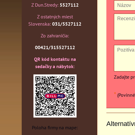
Z Dun.Stredy:
5527112
Z ostatných miest
Slovenska:
031/5527112
Zo zahraničia:
00421/315527112
QR kód kontaktu na
sedačky a nábytok
:
Zadajte p
*
(Povinné
Alternatí
Poloha firmy na mape: