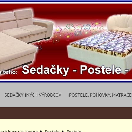
SEDAČKY INÝCH VÝROBCOV
POSTELE, POHOVKY, MATRACE
toré kusy v e-shope
Postele
Postele