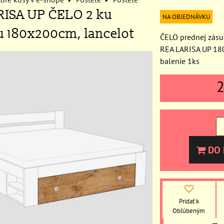
RISA UP ČELO 2 ku
NA OBJEDNÁVKU
 180x200cm, lancelot
ČELO prednej zásu
REA LARISA UP 18
balenie 1ks
DO 
Pridať k
Obľúbeným