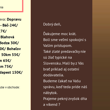
nia
Dopravu
Dobrý deň,
- Báč-24€/
27€/
Ďakujeme moc krát.
 Blahová
Boli sme veľmi spokojní s
 Bodza 30€/
Vašim prístupom.
30€/ Boheľov
Také zlaté predavačky nie
o 50km 55€/
sú žiaľ typické na
km 65€/
Slovensku. Mali by z Vás
km 75€/
brať príklad aj ostatní
dapest 150€/
dodávatelia.
Budeme čakať na Vašu
správu, keď teda príde náš
nábytok.
Prajeme pekný zvyšok dňa
a víkend ?