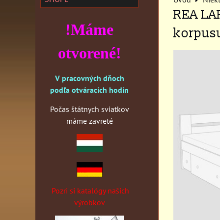
REA LA
!Máme
korpusu
otvorené!
V pracovných dňoch
podľa otváracích hodín
Počas štátnych sviatkov
máme zavreté
Pozri si katalógy našich
výrobkov