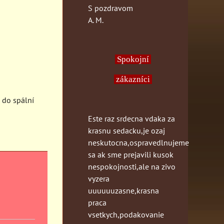
S pozdravom
A. M.
Spokojní
zákazníci
 do spální
Este raz srdecna vdaka za
krasnu sedacku,je ozaj
neskutocna,ospravedlnujeme
sa ak sme prejavili kusok
nespokojnosti,ale na zivo
vyzera
uuuuuuzasne,krasna
praca
vsetkych,podakovanie