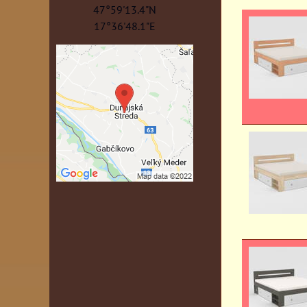
47°59'13.4"N
17°36'48.1"E