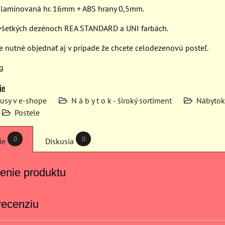
D laminovaná hr. 16mm + ABS hrany 0,5mm.
všetkých dezénoch REA STANDARD a UNI farbách.
je nutné objednať aj v prípade že chcete celodezenovú posteľ.
g
ie
kusy v e-shope
N á b y t o k - široký sortiment
Nábytok
Postele
0
0
ie
Diskusia
enie produktu
recenziu