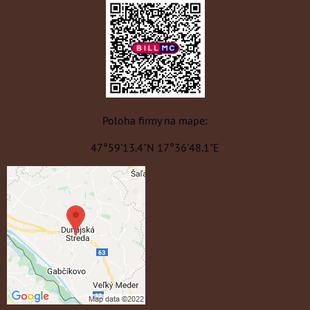
Poloha firmy na mape:
47°59'13.4"N 17°36'48.1"E