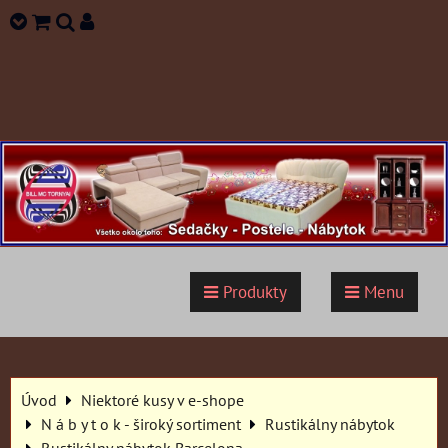
Produkty
Menu
Úvod
Niektoré kusy v e-shope
N á b y t o k - široký sortiment
Rustikálny nábytok
Rustikálny nábytok Barcelona