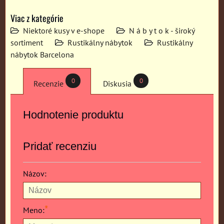
Viac z kategórie
Niektoré kusy v e-shope
N á b y t o k - široký
sortiment
Rustikálny nábytok
Rustikálny
nábytok Barcelona
0
0
Recenzie
Diskusia
Hodnotenie produktu
Pridať recenziu
Názov:
*
Meno: