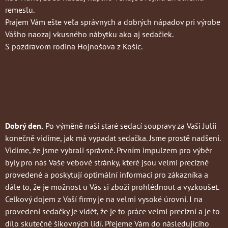
remeslu.
Prajem Vám ešte veľa správnych a dobrých nápadov pri výrobe
Vášho naozaj vkusného nábytku ako aj sedačiek.
S pozdravom rodina Hojnošova z Košíc.
Dobrý den.
Po výměně naší staré sedací soupravy za Vaši Julii
konečně vidíme, jak má vypadat sedačka. Jsme prostě nadšeni.
Vidíme, že jsme vybrali správně. Prvním impulzem pro výběr
byly pro nás Vaše vebové stránky, které jsou velmi precizně
provedené a poskytují optimální informaci pro zákazníka a
dále to, že je možnost u Vás si zboží prohlédnout a vyzkoušet.
Celkový dojem z Vaší firmy je na velmi vysoké úrovni. I na
provedení sedačky je vidět, že je to práce velmi precizní a je to
dílo skutečně šikovných lidí. Přejeme Vám do následujícího