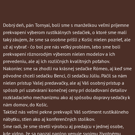
Dobrý deň, pán Tornyai, boli sme s manželkou veľmi príjemne
prekvapení výberom rustikálnych sedačiek, o ktoré sme mali
taký záujem, že sme sa osobne prišli z Košíc nielen pozrieť, ale
už aj vybrať - čo bol pre nás veľký problém, lebo sme boli
prekvapení rôznorodým výberom nielen modelov a ich
prevedeniu, ale aj ich rozličných kvalitných poťahov.
Nakoniec sme sa zhodli na krásnej sedačke Rómeo, aj keď sme
pôvodne chceli sedačku Benci, či sedačku Júliu. Páčil sa nám
nielen prístup Vašej predavačky, ale aj Váš osobný prístup a
spôsob pri uzatváraní konečnej ceny pri dolaďovaní detailov
rozkladacieho mechanizmu ako aj spôsobu dopravy sedačky k
nám domov, do Košíc.
Taktiež nás veľmi pekne prekvapil Váš sortiment rustikálneho
nábytku, stien ako aj konferenčných stolíkov.
Sme radi, že sme stretli výrobcu aj predajcu v jednej osobe,
kde vidno, že sa naozaj naplno venuje svojmu životnému