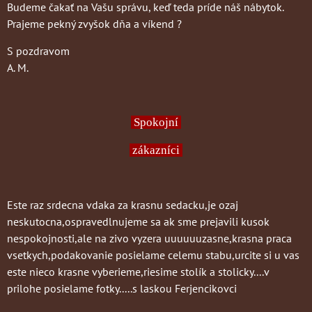
Budeme čakať na Vašu správu, keď teda príde náš nábytok.
Prajeme pekný zvyšok dňa a víkend ?
S pozdravom
A. M.
Spokojní
zákazníci
Este raz srdecna vdaka za krasnu sedacku,je ozaj
neskutocna,ospravedlnujeme sa ak sme prejavili kusok
nespokojnosti,ale na zivo vyzera uuuuuuzasne,krasna praca
vsetkych,podakovanie posielame celemu stabu,urcite si u vas
este nieco krasne vyberieme,riesime stolík a stolicky....v
prilohe posielame fotky.....s laskou Ferjencikovci