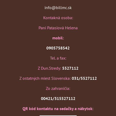
info@billmc.sk
Kontakná osoba:
Pani Patasiová Helena
mobil:
0905758542
Tel. a fax:
Z Dun.Stredy:
5527112
Z ostatných miest Slovenska:
031/5527112
Zo zahraničia:
00421/315527112
QR kód kontaktu na sedačky a nábytok
: