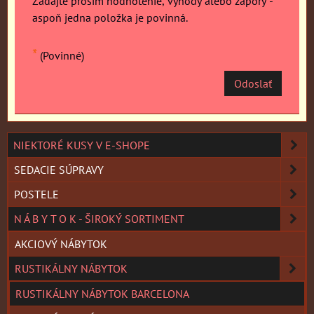
Zadajte prosím hodnotenie, výhody alebo zápory -
aspoň jedna položka je povinná.
*
(Povinné)
Odoslať
NIEKTORÉ KUSY V E-SHOPE
SEDACIE SÚPRAVY
POSTELE
N Á B Y T O K - ŠIROKÝ SORTIMENT
AKCIOVÝ NÁBYTOK
RUSTIKÁLNY NÁBYTOK
RUSTIKÁLNY NÁBYTOK BARCELONA