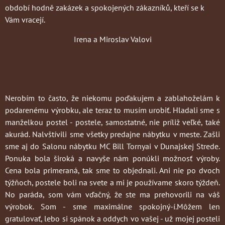
období hodně zakázek a spokojených zákazníků, kteří se k
Vám vracejí.
Irena a Miroslav Valovi
Nerobím to často
, že niekomu poďakujem a zablahoželám k
podarenému výrobku, ale teraz to musím urobiť. Hladali sme s
manželkou postel - postele, samostatné, nie príliž veľké, také
akurád. Nalvštívili sme všetky predajne nábytku v meste. Zašli
sme aj do Salonu nábytku MC Bill Tornyai v Dunajskej Strede.
Ponuka bola široká a navyše nám ponúkli možnosť výroby.
Cena bola primeraná, tak sme to objednali. Ani nie po dvoch
týžňoch, postele boli na svete a mi je používame skoro týždeň.
No paráda, som vám vďačný, že ste ma prehovorili na váš
výrobok. Som - sme maximálne spokojný-í.Môžem len
gratulovať, lebo si spánok a oddych vo vašej - už mojej posteli