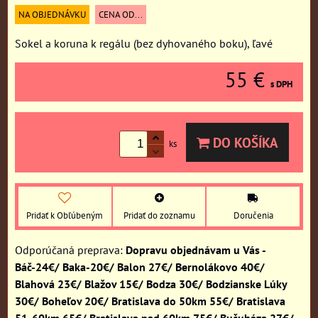
NA OBJEDNÁVKU
CENA OD...
Sokel a koruna k regálu (bez dyhovaného boku), ľavé
55 €
s DPH
DO KOŠÍKA
ks
Pridať k Obľúbeným
Pridať do zoznamu
Doručenia
Dopravu objednávam u Vás -
Báč-24€/ Baka-20€/ Balon 27€/ Bernolákovo 40€/
Blahová 23€/ Blažov 15€/ Bodza 30€/ Bodzianske Lúky
30€/ Boheľov 20€/ Bratislava do 50km 55€/ Bratislava
51-60km 65€/ Bratislava nad 60km 75€/ Bučuháza 27€/