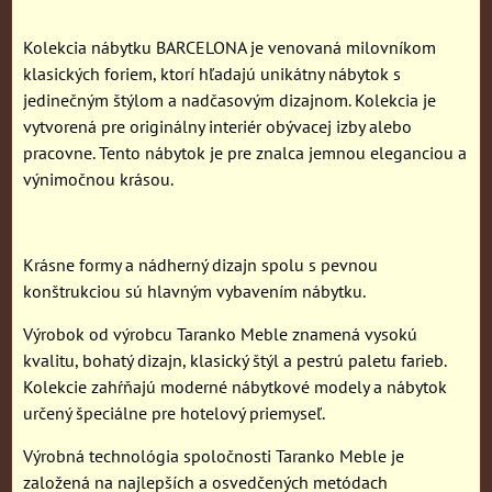
Kolekcia nábytku BARCELONA je venovaná milovníkom
klasických foriem, ktorí hľadajú unikátny nábytok s
jedinečným štýlom a nadčasovým dizajnom. Kolekcia je
vytvorená pre originálny interiér obývacej izby alebo
pracovne. Tento nábytok je pre znalca jemnou eleganciou a
výnimočnou krásou.
Krásne formy a nádherný dizajn spolu s pevnou
konštrukciou sú hlavným vybavením nábytku.
Výrobok od výrobcu Taranko Meble znamená vysokú
kvalitu, bohatý dizajn, klasický štýl a pestrú paletu farieb.
Kolekcie zahŕňajú moderné nábytkové modely a nábytok
určený špeciálne pre hotelový priemyseľ.
Výrobná technológia spoločnosti Taranko Meble je
založená na najlepších a osvedčených metódach