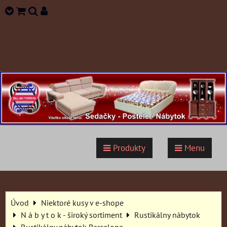
Produkty
Menu
Úvod
Niektoré kusy v e-shope
N á b y t o k - široký sortiment
Rustikálny nábytok
Rustikálny nábytok Barcelona