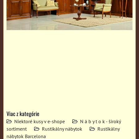
Viac z kategórie
Niektoré kusy v e-shope
N á b y t o k - široký
sortiment
Rustikálny nábytok
Rustikálny
nábytok Barcelona