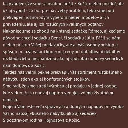
taký záujem, že sme sa osobne prišli z Košíc nielen pozrieť, ale
už aj vybrať - čo bol pre nás veľký problém, lebo sme boli
prekvapení rôznorodým výberom nielen modelov a ich
prevedeniu, ale aj ich rozličných kvalitných poťahov.
Nakoniec sme sa zhodli na krásnej sedačke Rómeo, aj keď sme
pôvodne chceli sedačku Benci, či sedačku Júliu. Páčil sa nám
nielen prístup Vašej predavačky, ale aj Váš osobný prístup a
spôsob pri uzatváraní konečnej ceny pri dolaďovaní detailov
rozkladacieho mechanizmu ako aj spôsobu dopravy sedačky k
nám domov, do Košíc.
Taktiež nás veľmi pekne prekvapil Váš sortiment rustikálneho
nábytku, stien ako aj konferenčných stolíkov.
Sme radi, že sme stretli výrobcu aj predajcu v jednej osobe,
kde vidno, že sa naozaj naplno venuje svojmu životnému
remeslu.
Prajem Vám ešte veľa správnych a dobrých nápadov pri výrobe
Vášho naozaj vkusného nábytku ako aj sedačiek.
S pozdravom rodina Hojnošova z Košíc.