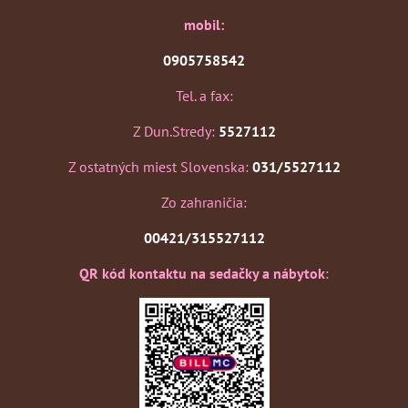
mobil:
0905758542
Tel. a fax:
Z Dun.Stredy:
5527112
Z ostatných miest Slovenska:
031/5527112
Zo zahraničia:
00421/315527112
QR kód kontaktu na sedačky a nábytok
: