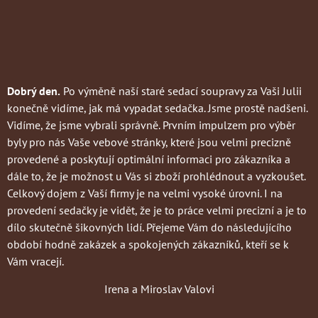
Dobrý den.
Po výměně naší staré sedací soupravy za Vaši Julii
konečně vidíme, jak má vypadat sedačka. Jsme prostě nadšeni.
Vidíme, že jsme vybrali správně. Prvním impulzem pro výběr
byly pro nás Vaše vebové stránky, které jsou velmi precizně
provedené a poskytují optimální informaci pro zákazníka a
dále to, že je možnost u Vás si zboží prohlédnout a vyzkoušet.
Celkový dojem z Vaší firmy je na velmi vysoké úrovni. I na
provedení sedačky je vidět, že je to práce velmi precizní a je to
dílo skutečně šikovných lidí. Přejeme Vám do následujícího
období hodně zakázek a spokojených zákazníků, kteří se k
Vám vracejí.
Irena a Miroslav Valovi