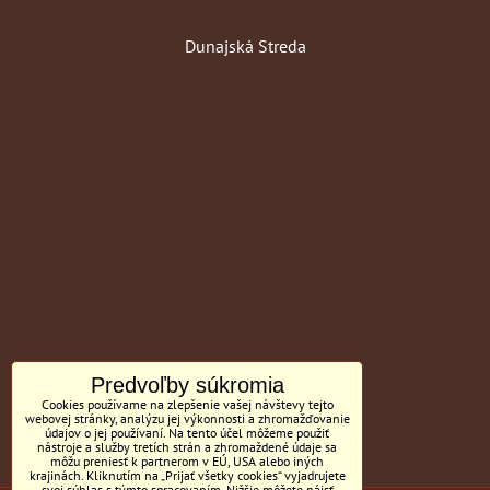
Dunajská Streda
Predvoľby súkromia
Cookies používame na zlepšenie vašej návštevy tejto
webovej stránky, analýzu jej výkonnosti a zhromažďovanie
údajov o jej používaní. Na tento účel môžeme použiť
nástroje a služby tretích strán a zhromaždené údaje sa
môžu preniesť k partnerom v EÚ, USA alebo iných
krajinách. Kliknutím na „Prijať všetky cookies“ vyjadrujete
svoj súhlas s týmto spracovaním. Nižšie môžete nájsť