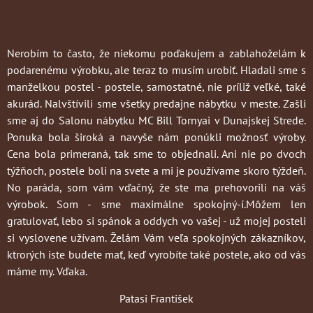
Nerobím to často
, že niekomu poďakujem a zablahoželám k
podarenému výrobku, ale teraz to musím urobiť. Hladali sme s
manželkou postel - postele, samostatné, nie príliž veľké, také
akurád. Nalvštívili sme všetky predajne nábytku v meste. Zašli
sme aj do Salonu nábytku MC Bill Tornyai v Dunajskej Strede.
Ponuka bola široká a navyše nám ponúkli možnosť výroby.
Cena bola primeraná, tak sme to objednali. Ani nie po dvoch
týžňoch, postele boli na svete a mi je používame skoro týždeň.
No paráda, som vám vďačný, že ste ma prehovorili na váš
výrobok. Som - sme maximálne spokojný-í.Môžem len
gratulovať, lebo si spánok a oddych vo vašej - už mojej posteli
si vyslovene užívam. Želám Vám veľa spokojných zákazníkov,
ktrorých iste budete mať, keď vyrobíte také postele, ako od vás
máme my. Vďaka.
Patasi František