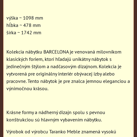
výška ~ 1098 mm
hĺbka ~ 478 mm
šírka ~ 1742 mm
Kolekcia nábytku BARCELONA je venovaná milovníkom
klasických foriem, ktorí hľadajú unikátny nábytok s
jedinečným štýlom a nadčasovým dizajnom. Kolekcia je
vytvorená pre originálny interiér obývacej izby alebo
pracovne. Tento nábytok je pre znalca jemnou eleganciou a
výnimočnou krásou.
Krásne formy a nádherný dizajn spolu s pevnou
konštrukciou sú hlavným vybavením nábytku.
Výrobok od výrobcu Taranko Meble znamená vysokú