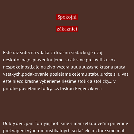
Spokojní
zákazníci
Este raz srdecna vdaka za krasnu sedacku,je ozaj
neskutocna,ospravedlnujeme sa ak sme prejavili kusok
nespokojnosti,ale na zivo vyzera uuuuuuzasne,krasna praca
vsetkych,podakovanie posielame celemu stabu,urcite si u vas
este nieco krasne vyberieme,riesime stolík a stolicky....v
prilohe posielame fotky.....s laskou Ferjencikovci
Dobrý deň, pán Tornyai, boli sme s manželkou veľmi príjemne
prekvapení výberom rustikálnych sedačiek, o ktoré sme mali