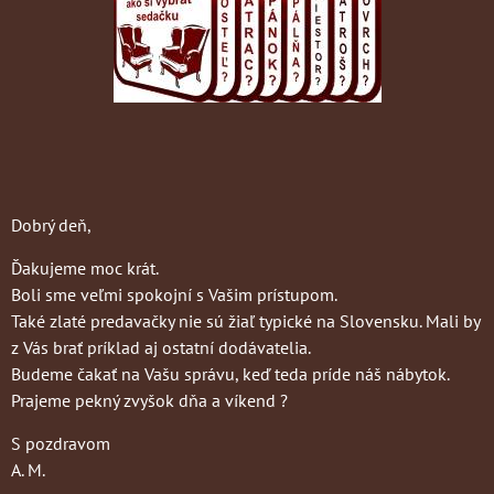
Dobrý deň,
Ďakujeme moc krát.
Boli sme veľmi spokojní s Vašim prístupom.
Také zlaté predavačky nie sú žiaľ typické na Slovensku. Mali by
z Vás brať príklad aj ostatní dodávatelia.
Budeme čakať na Vašu správu, keď teda príde náš nábytok.
Prajeme pekný zvyšok dňa a víkend ?
S pozdravom
A. M.