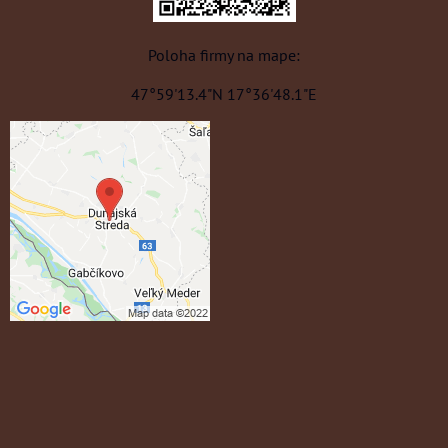
Poloha firmy na mape:
47°59'13.4"N 17°36'48.1"E