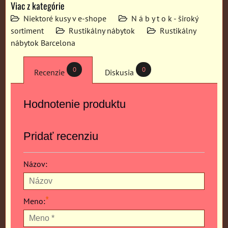
Viac z kategórie
Niektoré kusy v e-shope
N á b y t o k - široký
sortiment
Rustikálny nábytok
Rustikálny
nábytok Barcelona
0
0
Recenzie
Diskusia
Hodnotenie produktu
Pridať recenziu
Názov:
*
Meno: