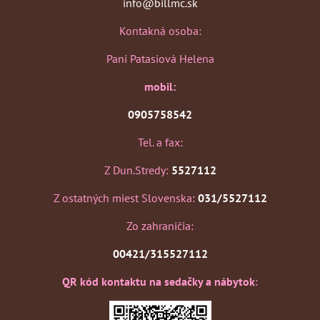
info@billmc.sk
Kontakná osoba:
Pani Patasiová Helena
mobil:
0905758542
Tel. a fax:
Z Dun.Stredy:
5527112
Z ostatných miest Slovenska:
031/5527112
Zo zahraničia:
00421/315527112
QR kód kontaktu na sedačky a nábytok
: