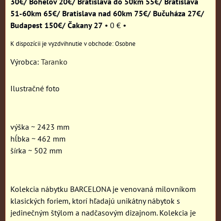
30€/ Boheľov 20€/ Bratislava do 50km 55€/ Bratislava
51-60km 65€/ Bratislava nad 60km 75€/ Bučuháza 27€/
Budapest 150€/ Čakany 27
•
0 €
•
Osobne
Výrobca:
Taranko
Ilustračné foto
výška ~ 2423 mm
hĺbka ~ 462 mm
šírka ~ 502 mm
Kolekcia nábytku BARCELONA je venovaná milovníkom
klasických foriem, ktorí hľadajú unikátny nábytok s
jedinečným štýlom a nadčasovým dizajnom. Kolekcia je