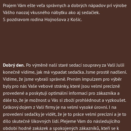
Prajem Vám ešte veľa správnych a dobrých nápadov pri výrobe
Vášho naozaj vkusného nábytku ako aj sedačiek.
S pozdravom rodina Hojnošova z Košíc.
Dobrý den.
Po výměně naší staré sedací soupravy za Vaši Julii
konečně vidíme, jak má vypadat sedačka. Jsme prostě nadšeni.
Vidíme, že jsme vybrali správně. Prvním impulzem pro výběr
byly pro nás Vaše vebové stránky, které jsou velmi precizně
provedené a poskytují optimální informaci pro zákazníka a
dále to, že je možnost u Vás si zboží prohlédnout a vyzkoušet.
Celkový dojem z Vaší firmy je na velmi vysoké úrovni. I na
provedení sedačky je vidět, že je to práce velmi precizní a je to
dílo skutečně šikovných lidí. Přejeme Vám do následujícího
období hodně zakázek a spokojených zákazníků, kteří se k