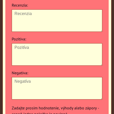
Recenzia:
Pozitíva:
Negatíva:
Zadajte prosím hodnotenie, výhody alebo zápory -
aspoň jedna položka je povinná.