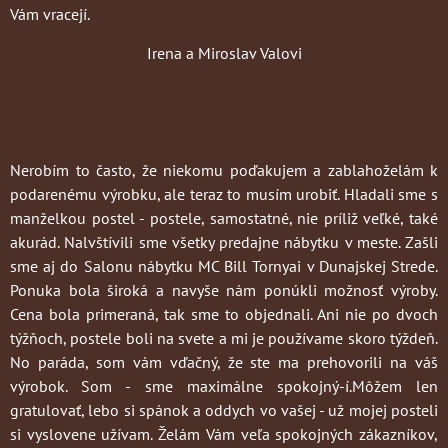
Vám vracejí.
Irena a Miroslav Valovi
Nerobím to často
, že niekomu poďakujem a zablahoželám k
podarenému výrobku, ale teraz to musím urobiť. Hladali sme s
manželkou postel - postele, samostatné, nie príliž veľké, také
akurád. Nalvštívili sme všetky predajne nábytku v meste. Zašli
sme aj do Salonu nábytku MC Bill Tornyai v Dunajskej Strede.
Ponuka bola široká a navyše nám ponúkli možnosť výroby.
Cena bola primeraná, tak sme to objednali. Ani nie po dvoch
týžňoch, postele boli na svete a mi je používame skoro týždeň.
No paráda, som vám vďačný, že ste ma prehovorili na váš
výrobok. Som - sme maximálne spokojný-í.Môžem len
gratulovať, lebo si spánok a oddych vo vašej - už mojej posteli
si vyslovene užívam. Želám Vám veľa spokojných zákazníkov,