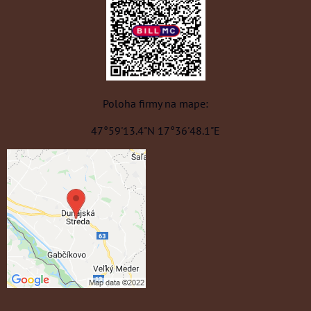
Poloha firmy na mape:
47°59'13.4"N 17°36'48.1"E