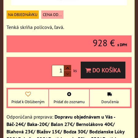
NA OBJEDNÁVKU
CENA OD...
Tenká skriňa policová, ľavá.
928 €
s DPH
DO KOŠÍKA
ks
Pridať k Obľúbeným
Pridať do zoznamu
Doručenia
Dopravu objednávam u Vás -
Báč-24€/ Baka-20€/ Balon 27€/ Bernolákovo 40€/
Blahová 23€/ Blažov 15€/ Bodza 30€/ Bodzianske Lúky