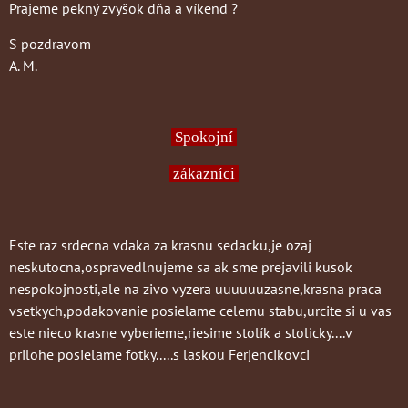
Prajeme pekný zvyšok dňa a víkend ?
S pozdravom
A. M.
Spokojní
zákazníci
Este raz srdecna vdaka za krasnu sedacku,je ozaj
neskutocna,ospravedlnujeme sa ak sme prejavili kusok
nespokojnosti,ale na zivo vyzera uuuuuuzasne,krasna praca
vsetkych,podakovanie posielame celemu stabu,urcite si u vas
este nieco krasne vyberieme,riesime stolík a stolicky....v
prilohe posielame fotky.....s laskou Ferjencikovci