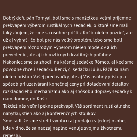
Dobrý deň, pán Tornyai, boli sme s manželkou veľmi príjemne
prekvapení výberom rustikálnych sedačiek, o ktoré sme mali
taký záujem, že sme sa osobne prišli z Košíc nielen pozrieť, ale
už aj vybrať - čo bol pre nás veľký problém, lebo sme boli
prekvapení rôznorodým výberom nielen modelov a ich
prevedeniu, ale aj ich rozličných kvalitných poťahov.
Nakoniec sme sa zhodli na krásnej sedačke Rómeo, aj keď sme
pôvodne chceli sedačku Benci, či sedačku Júliu. Páčil sa nám
nielen prístup Vašej predavačky, ale aj Váš osobný prístup a
spôsob pri uzatváraní konečnej ceny pri dolaďovaní detailov
rozkladacieho mechanizmu ako aj spôsobu dopravy sedačky k
nám domov, do Košíc.
Taktiež nás veľmi pekne prekvapil Váš sortiment rustikálneho
nábytku, stien ako aj konferenčných stolíkov.
Sme radi, že sme stretli výrobcu aj predajcu v jednej osobe,
kde vidno, že sa naozaj naplno venuje svojmu životnému
remeslu.