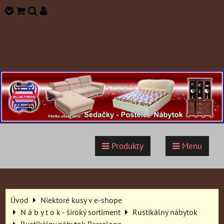
Produkty
Menu
Úvod
Niektoré kusy v e-shope
N á b y t o k - široký sortiment
Rustikálny nábytok
Rustikálny nábytok Barcelona