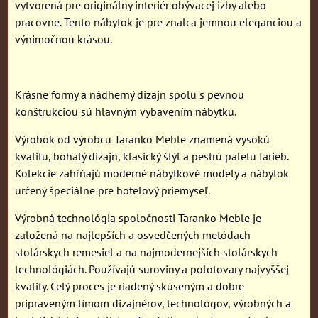
vytvorená pre originálny interiér obývacej izby alebo
pracovne. Tento nábytok je pre znalca jemnou eleganciou a
výnimočnou krásou.
Krásne formy a nádherný dizajn spolu s pevnou
konštrukciou sú hlavným vybavením nábytku.
Výrobok od výrobcu Taranko Meble znamená vysokú
kvalitu, bohatý dizajn, klasický štýl a pestrú paletu farieb.
Kolekcie zahŕňajú moderné nábytkové modely a nábytok
určený špeciálne pre hotelový priemyseľ.
Výrobná technológia spoločnosti Taranko Meble je
založená na najlepších a osvedčených metódach
stolárskych remesiel a na najmodernejších stolárskych
technológiách. Používajú suroviny a polotovary najvyššej
kvality. Celý proces je riadený skúseným a dobre
pripraveným tímom dizajnérov, technológov, výrobných a