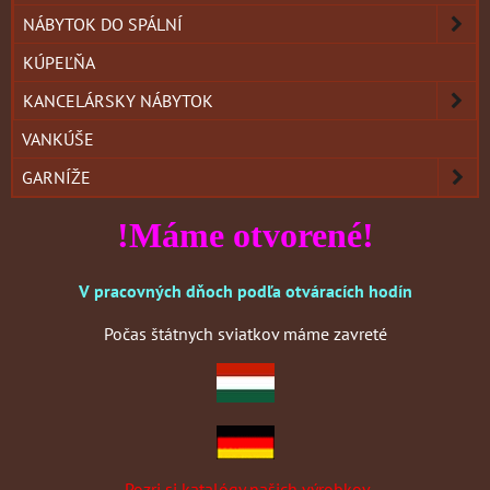
NÁBYTOK DO SPÁLNÍ
KÚPEĽŇA
KANCELÁRSKY NÁBYTOK
VANKÚŠE
GARNÍŽE
!Máme otvorené!
V pracovných dňoch podľa otváracích hodín
Počas štátnych sviatkov máme zavreté
Pozri si katalógy našich výrobkov