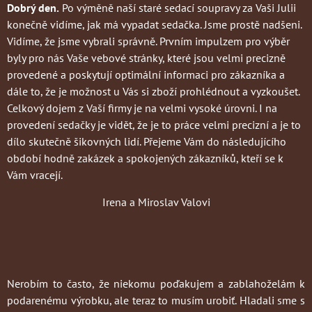
Dobrý den.
Po výměně naší staré sedací soupravy za Vaši Julii
konečně vidíme, jak má vypadat sedačka. Jsme prostě nadšeni.
Vidíme, že jsme vybrali správně. Prvním impulzem pro výběr
byly pro nás Vaše vebové stránky, které jsou velmi precizně
provedené a poskytují optimální informaci pro zákazníka a
dále to, že je možnost u Vás si zboží prohlédnout a vyzkoušet.
Celkový dojem z Vaší firmy je na velmi vysoké úrovni. I na
provedení sedačky je vidět, že je to práce velmi precizní a je to
dílo skutečně šikovných lidí. Přejeme Vám do následujícího
období hodně zakázek a spokojených zákazníků, kteří se k
Vám vracejí.
Irena a Miroslav Valovi
Nerobím to často
, že niekomu poďakujem a zablahoželám k
podarenému výrobku, ale teraz to musím urobiť. Hladali sme s