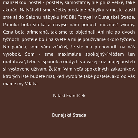
manželkou postel - postele, samostatné, nie príliž veľké, také
akurád. Nalvštívili sme všetky predajne nábytku v meste. Zašli
sme aj do Salonu nábytku MC Bill Tornyai v Dunajskej Strede.
Ponuka bola široká a navyše nám ponúkli možnosť výroby.
Cena bola primeraná, tak sme to objednali. Ani nie po dvoch
týžňoch, postele boli na svete a mi je používame skoro týždeň.
No paráda, som vám vďačný, že ste ma prehovorili na váš
výrobok. Som - sme maximálne spokojný-í.Môžem len
gratulovať, lebo si spánok a oddych vo vašej - už mojej posteli
si vyslovene užívam. Želám Vám veľa spokojných zákazníkov,
ktrorých iste budete mať, keď vyrobíte také postele, ako od vás
máme my. Vďaka.
Patasi František
Dunajská Streda