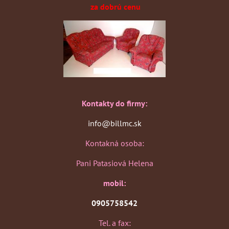
za dobrú cenu
Kontakty do firmy:
info@billmc.sk
Kontakná osoba:
Pani Patasiová Helena
mobil:
0905758542
Tel. a fax: