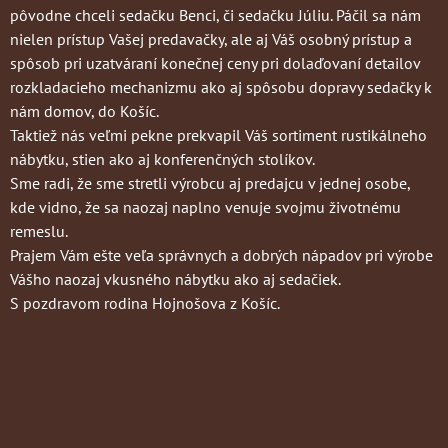
pôvodne chceli sedačku Benci, či sedačku Júliu. Páčil sa nám
nielen prístup Vašej predavačky, ale aj Váš osobný prístup a
spôsob pri uzatváraní konečnej ceny pri dolaďovaní detailov
rozkladacieho mechanizmu ako aj spôsobu dopravy sedačky k
nám domov, do Košíc.
Taktiež nás veľmi pekne prekvapil Váš sortiment rustikálneho
nábytku, stien ako aj konferenčných stolíkov.
Sme radi, že sme stretli výrobcu aj predajcu v jednej osobe,
kde vidno, že sa naozaj naplno venuje svojmu životnému
remeslu.
Prajem Vám ešte veľa správnych a dobrých nápadov pri výrobe
Vášho naozaj vkusného nábytku ako aj sedačiek.
S pozdravom rodina Hojnošova z Košíc.