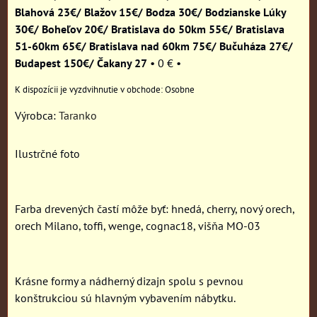
Blahová 23€/ Blažov 15€/ Bodza 30€/ Bodzianske Lúky
30€/ Boheľov 20€/ Bratislava do 50km 55€/ Bratislava
51-60km 65€/ Bratislava nad 60km 75€/ Bučuháza 27€/
Budapest 150€/ Čakany 27
•
0 €
•
Osobne
Výrobca:
Taranko
Ilustrčné foto
Farba drevených častí môže byť: hnedá, cherry, nový orech,
orech Milano, toffi, wenge, cognac18, višňa MO-03
Krásne formy a nádherný dizajn spolu s pevnou
konštrukciou sú hlavným vybavením nábytku.