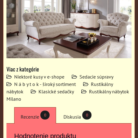
Viac z kategórie
Niektoré kusy v e-shope
Sedacie súpravy
N á b y t o k - široký sortiment
Rustikálny
nábytok
Klasické sedačky
Rustikálny nábytok
Milano
0
0
Recenzie
Diskusia
Hodnotenie produktu