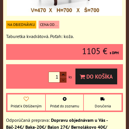
NA OBJEDNÁVKU
CENA OD...
Taburetka kvadrátová. Poťah: koža.
1105 €
s DPH
DO KOŠÍKA
ks
Pridať k Obľúbeným
Pridať do zoznamu
Doručenia
Dopravu objednávam u Vás -
Báč-24€/ Baka-20€/ Balon 27€/ Bernolákovo 40€/