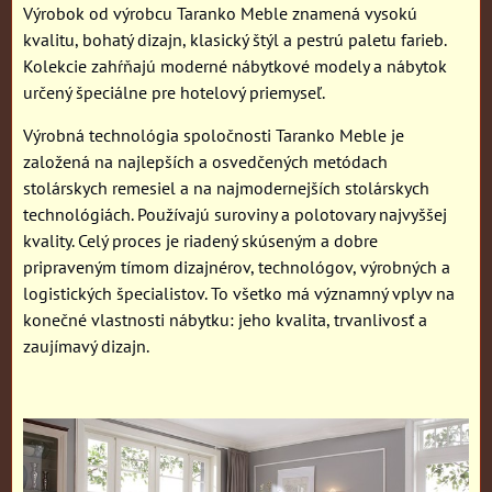
Výrobok od výrobcu Taranko Meble znamená vysokú
kvalitu, bohatý dizajn, klasický štýl a pestrú paletu farieb.
Kolekcie zahŕňajú moderné nábytkové modely a nábytok
určený špeciálne pre hotelový priemyseľ.
Výrobná technológia spoločnosti Taranko Meble je
založená na najlepších a osvedčených metódach
stolárskych remesiel a na najmodernejších stolárskych
technológiách. Používajú suroviny a polotovary najvyššej
kvality. Celý proces je riadený skúseným a dobre
pripraveným tímom dizajnérov, technológov, výrobných a
logistických špecialistov. To všetko má významný vplyv na
konečné vlastnosti nábytku: jeho kvalita, trvanlivosť a
zaujímavý dizajn.