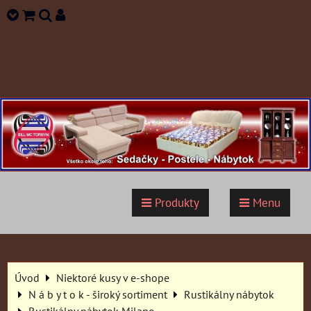
Produkty
Menu
Úvod
Niektoré kusy v e-shope
N á b y t o k - široký sortiment
Rustikálny nábytok
Rustikálny nábytok Milano