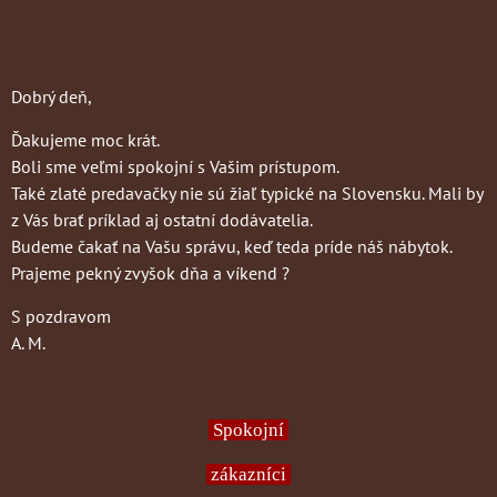
Dobrý deň,
Ďakujeme moc krát.
Boli sme veľmi spokojní s Vašim prístupom.
Také zlaté predavačky nie sú žiaľ typické na Slovensku. Mali by
z Vás brať príklad aj ostatní dodávatelia.
Budeme čakať na Vašu správu, keď teda príde náš nábytok.
Prajeme pekný zvyšok dňa a víkend ?
S pozdravom
A. M.
Spokojní
zákazníci