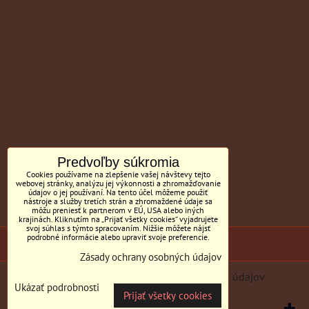
Predvoľby súkromia
Cookies používame na zlepšenie vašej návštevy tejto
webovej stránky, analýzu jej výkonnosti a zhromažďovanie
údajov o jej používaní. Na tento účel môžeme použiť
nástroje a služby tretích strán a zhromaždené údaje sa
môžu preniesť k partnerom v EÚ, USA alebo iných
krajinách. Kliknutím na „Prijať všetky cookies“ vyjadrujete
svoj súhlas s týmto spracovaním. Nižšie môžete nájsť
podrobné informácie alebo upraviť svoje preferencie.
(c) Sedačky BILL MC Tornyai
Zásady ochrany osobných údajov
Predvoľby súkromia
Zásady ochrany osobných údajov
Ukázať podrobnosti
Prijať všetky cookies