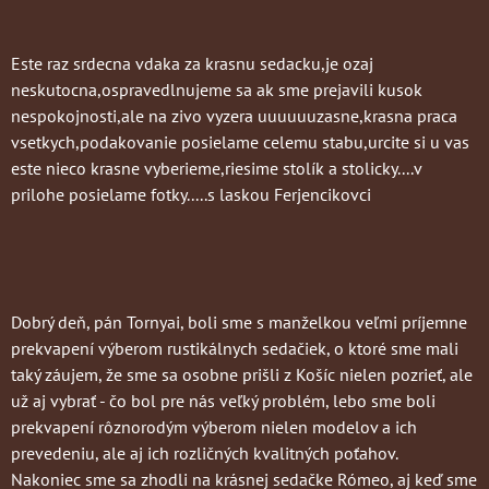
Este raz srdecna vdaka za krasnu sedacku,je ozaj
neskutocna,ospravedlnujeme sa ak sme prejavili kusok
nespokojnosti,ale na zivo vyzera uuuuuuzasne,krasna praca
vsetkych,podakovanie posielame celemu stabu,urcite si u vas
este nieco krasne vyberieme,riesime stolík a stolicky....v
prilohe posielame fotky.....s laskou Ferjencikovci
Dobrý deň, pán Tornyai, boli sme s manželkou veľmi príjemne
prekvapení výberom rustikálnych sedačiek, o ktoré sme mali
taký záujem, že sme sa osobne prišli z Košíc nielen pozrieť, ale
už aj vybrať - čo bol pre nás veľký problém, lebo sme boli
prekvapení rôznorodým výberom nielen modelov a ich
prevedeniu, ale aj ich rozličných kvalitných poťahov.
Nakoniec sme sa zhodli na krásnej sedačke Rómeo, aj keď sme