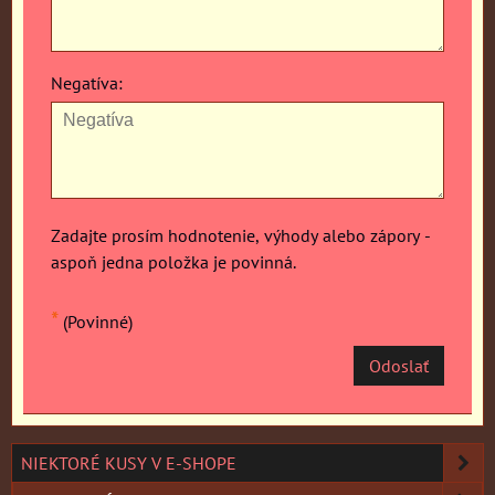
Negatíva:
Zadajte prosím hodnotenie, výhody alebo zápory -
aspoň jedna položka je povinná.
*
(Povinné)
Odoslať
NIEKTORÉ KUSY V E-SHOPE