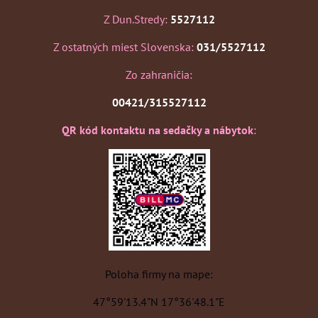
Z Dun.Stredy:
5527112
Z ostatných miest Slovenska:
031/5527112
Zo zahraničia:
00421/315527112
QR kód kontaktu na sedačky a nábytok
:
Poloha firmy na mape:
47°59'13.4"N 17°36'48.1"E