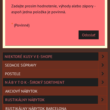
Zadajte prosím hodnotenie, výhody alebo zápory -
aspoň jedna položka je povinná.
*
(Povinné)
Odoslať
NIEKTORÉ KUSY V E-SHOPE
SEDACIE SÚPRAVY
POSTELE
N Á B Y T O K - ŠIROKÝ SORTIMENT
AKCIOVÝ NÁBYTOK
RUSTIKÁLNY NÁBYTOK
RUSTIKÁLNY NÁBYTOK BARCELONA