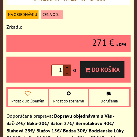
NA OBJEDNÁVKU
CENA OD...
Zrkadlo
271 €
s DPH
DO KOŠÍKA
ks
Pridať k Obľúbeným
Pridať do zoznamu
Doručenia
Dopravu objednávam u Vás -
Báč-24€/ Baka-20€/ Balon 27€/ Bernolákovo 40€/
Blahová 23€/ Blažov 15€/ Bodza 30€/ Bodzianske Lúky