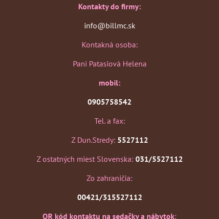
Kontakty do firmy:
info@billmc.sk
Kontakná osoba:
Pani Patasiová Helena
mobil:
0905758542
Tel. a fax:
Z Dun.Stredy:
5527112
Z ostatných miest Slovenska:
031/5527112
Zo zahraničia:
00421/315527112
QR kód kontaktu na sedačky a nábytok
: