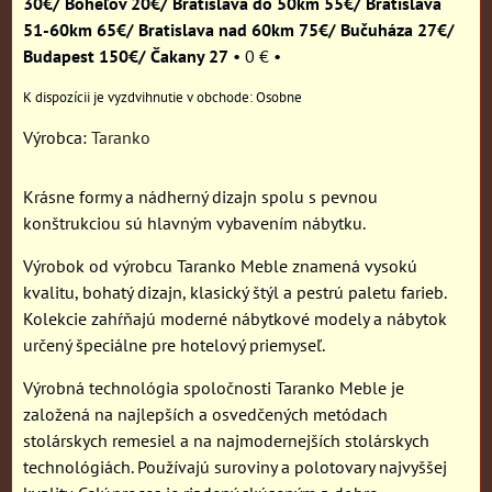
30€/ Boheľov 20€/ Bratislava do 50km 55€/ Bratislava
51-60km 65€/ Bratislava nad 60km 75€/ Bučuháza 27€/
Budapest 150€/ Čakany 27
•
0 €
•
Osobne
Výrobca:
Taranko
Krásne formy a nádherný dizajn spolu s pevnou
konštrukciou sú hlavným vybavením nábytku.
Výrobok od výrobcu Taranko Meble znamená vysokú
kvalitu, bohatý dizajn, klasický štýl a pestrú paletu farieb.
Kolekcie zahŕňajú moderné nábytkové modely a nábytok
určený špeciálne pre hotelový priemyseľ.
Výrobná technológia spoločnosti Taranko Meble je
založená na najlepších a osvedčených metódach
stolárskych remesiel a na najmodernejších stolárskych
technológiách. Používajú suroviny a polotovary najvyššej