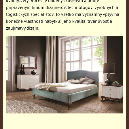
kvality. Celý proces je riadený skúseným a dobre
pripraveným tímom dizajnérov, technológov, výrobných a
logistických špecialistov. To všetko má významný vplyv na
konečné vlastnosti nábytku: jeho kvalita, trvanlivosť a
zaujímavý dizajn.