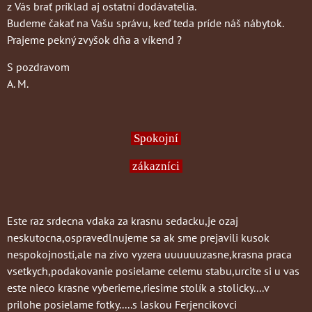
z Vás brať príklad aj ostatní dodávatelia.
Budeme čakať na Vašu správu, keď teda príde náš nábytok.
Prajeme pekný zvyšok dňa a víkend ?
S pozdravom
A. M.
Spokojní
zákazníci
Este raz srdecna vdaka za krasnu sedacku,je ozaj
neskutocna,ospravedlnujeme sa ak sme prejavili kusok
nespokojnosti,ale na zivo vyzera uuuuuuzasne,krasna praca
vsetkych,podakovanie posielame celemu stabu,urcite si u vas
este nieco krasne vyberieme,riesime stolík a stolicky....v
prilohe posielame fotky.....s laskou Ferjencikovci