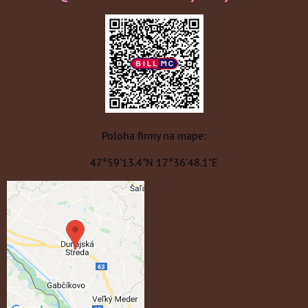
Poloha firmy na mape:
47°59'13.4"N 17°36'48.1"E