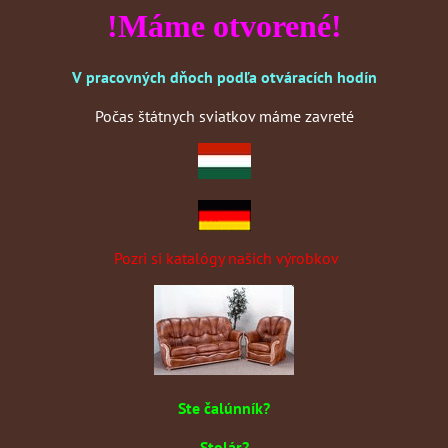
!Máme otvorené!
V pracovných dňoch podľa otváracích hodín
Počas štátnych sviatkov máme zavreté
Pozri si katalógy našich výrobkov
Ste čalúnník?
Stolár?