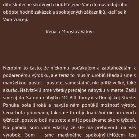
dílo skutečně šikovných lidí. Přejeme Vám do následujícího
období hodně zakázek a spokojených zákazníků, kteří se k
Vám vracejí.
Irena a Miroslav Valovi
Nerobím to často
, že niekomu poďakujem a zablahoželám k
podarenému výrobku, ale teraz to musím urobiť. Hladali sme s
manželkou postel - postele, samostatné, nie príliž veľké, také
akurád. Nalvštívili sme všetky predajne nábytku v meste. Zašli
sme aj do Salonu nábytku MC Bill Tornyai v Dunajskej Strede.
Ponuka bola široká a navyše nám ponúkli možnosť výroby.
Cena bola primeraná, tak sme to objednali. Ani nie po dvoch
týžňoch, postele boli na svete a mi je používame skoro týždeň.
No paráda, som vám vďačný, že ste ma prehovorili na váš
výrobok. Som - sme maximálne spokojný-í.Môžem len