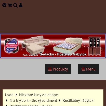
Produkty
Menu
Úvod
Niektoré kusy v e-shope
N á b y t o k - široký sortiment
Rustikálny nábytok
Rustikálny nábytok Milano