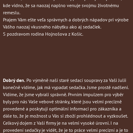
kde vidno, že sa naozaj naplno venuje svojmu životnému
remeslu.
Prajem Vám ešte veľa správnych a dobrých nápadov pri výrobe
Vášho naozaj vkusného nábytku ako aj sedačiek.
S pozdravom rodina Hojnošova z Košíc.
Dobrý den.
Po výměně naší staré sedací soupravy za Vaši Julii
konečně vidíme, jak má vypadat sedačka. Jsme prostě nadšeni.
Vidíme, že jsme vybrali správně. Prvním impulzem pro výběr
byly pro nás Vaše vebové stránky, které jsou velmi precizně
provedené a poskytují optimální informaci pro zákazníka a
dále to, že je možnost u Vás si zboží prohlédnout a vyzkoušet.
Celkový dojem z Vaší firmy je na velmi vysoké úrovni. I na
provedení sedačky je vidět, že je to práce velmi precizní a je to