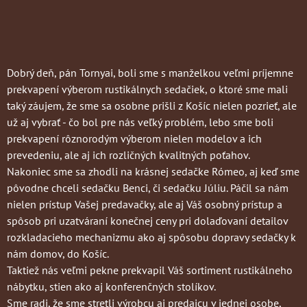
Dobrý deň, pán Tornyai, boli sme s manželkou veľmi príjemne
prekvapení výberom rustikálnych sedačiek, o ktoré sme mali
taký záujem, že sme sa osobne prišli z Košíc nielen pozrieť, ale
už aj vybrať - čo bol pre nás veľký problém, lebo sme boli
prekvapení rôznorodým výberom nielen modelov a ich
prevedeniu, ale aj ich rozličných kvalitných poťahov.
Nakoniec sme sa zhodli na krásnej sedačke Rómeo, aj keď sme
pôvodne chceli sedačku Benci, či sedačku Júliu. Páčil sa nám
nielen prístup Vašej predavačky, ale aj Váš osobný prístup a
spôsob pri uzatváraní konečnej ceny pri dolaďovaní detailov
rozkladacieho mechanizmu ako aj spôsobu dopravy sedačky k
nám domov, do Košíc.
Taktiež nás veľmi pekne prekvapil Váš sortiment rustikálneho
nábytku, stien ako aj konferenčných stolíkov.
Sme radi, že sme stretli výrobcu aj predajcu v jednej osobe,