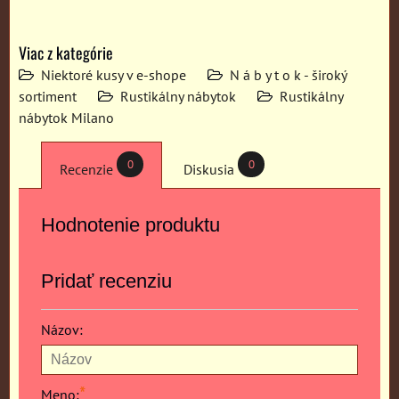
Viac z kategórie
Niektoré kusy v e-shope
N á b y t o k - široký
sortiment
Rustikálny nábytok
Rustikálny
nábytok Milano
0
0
Recenzie
Diskusia
Hodnotenie produktu
Pridať recenziu
Názov:
*
Meno: