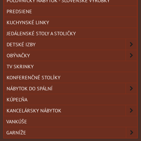
POĽOVNÍCKY NÁBYTOK - SLOVENSKÉ VÝROBKY
PREDSIENE
KUCHYNSKÉ LINKY
JEDÁLENSKÉ STOLY A STOLIČKY
DETSKÉ IZBY
OBÝVAČKY
TV SKRINKY
KONFERENČNÉ STOLÍKY
NÁBYTOK DO SPÁLNÍ
KÚPEĽŇA
KANCELÁRSKY NÁBYTOK
VANKÚŠE
GARNÍŽE