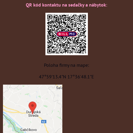
QR kód kontaktu na sedačky a nábytok
:
Poloha firmy na mape:
47°59'13.4"N 17°36'48.1"E