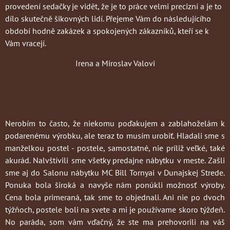
provedení sedačky je vidět, že je to práce velmi precizní a je to
dílo skutečně šikovných lidí. Přejeme Vám do následujícího
období hodně zakázek a spokojených zákazníků, kteří se k
Vám vracejí.
Irena a Miroslav Valovi
Nerobím to často
, že niekomu poďakujem a zablahoželám k
podarenému výrobku, ale teraz to musím urobiť. Hladali sme s
manželkou postel - postele, samostatné, nie príliž veľké, také
akurád. Nalvštívili sme všetky predajne nábytku v meste. Zašli
sme aj do Salonu nábytku MC Bill Tornyai v Dunajskej Strede.
Ponuka bola široká a navyše nám ponúkli možnosť výroby.
Cena bola primeraná, tak sme to objednali. Ani nie po dvoch
týžňoch, postele boli na svete a mi je používame skoro týždeň.
No paráda, som vám vďačný, že ste ma prehovorili na váš