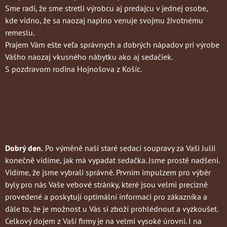
Sme radi, že sme stretli výrobcu aj predajcu v jednej osobe,
kde vidno, že sa naozaj naplno venuje svojmu životnému
remeslu.
Prajem Vám ešte veľa správnych a dobrých nápadov pri výrobe
Vášho naozaj vkusného nábytku ako aj sedačiek.
S pozdravom rodina Hojnošova z Košíc.
Dobrý den.
Po výměně naší staré sedací soupravy za Vaši Julii
konečně vidíme, jak má vypadat sedačka. Jsme prostě nadšeni.
Vidíme, že jsme vybrali správně. Prvním impulzem pro výběr
byly pro nás Vaše vebové stránky, které jsou velmi precizně
provedené a poskytují optimální informaci pro zákazníka a
dále to, že je možnost u Vás si zboží prohlédnout a vyzkoušet.
Celkový dojem z Vaší firmy je na velmi vysoké úrovni. I na