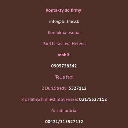
Kontakty do firmy:
info@billmc.sk
Kontakná osoba:
Pani Patasiová Helena
mobil:
0905758542
Tel. a fax:
Z Dun.Stredy:
5527112
Z ostatných miest Slovenska:
031/5527112
Zo zahraničia:
00421/315527112