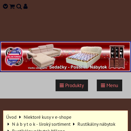
Produkty
Menu
Úvod
Niektoré kusy v e-shope
N á b y t o k - široký sortiment
Rustikálny nábytok
Rustikálny nábytok Milano