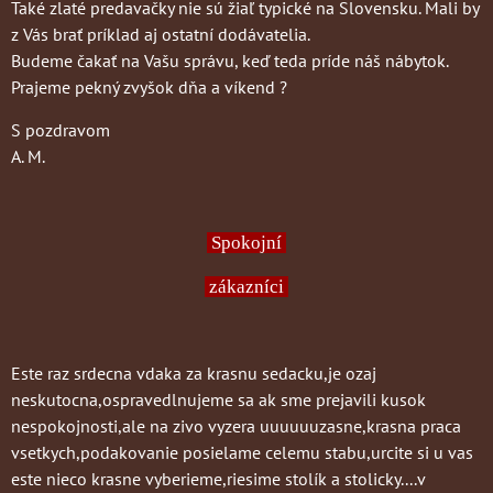
Také zlaté predavačky nie sú žiaľ typické na Slovensku. Mali by
z Vás brať príklad aj ostatní dodávatelia.
Budeme čakať na Vašu správu, keď teda príde náš nábytok.
Prajeme pekný zvyšok dňa a víkend ?
S pozdravom
A. M.
Spokojní
zákazníci
Este raz srdecna vdaka za krasnu sedacku,je ozaj
neskutocna,ospravedlnujeme sa ak sme prejavili kusok
nespokojnosti,ale na zivo vyzera uuuuuuzasne,krasna praca
vsetkych,podakovanie posielame celemu stabu,urcite si u vas
este nieco krasne vyberieme,riesime stolík a stolicky....v