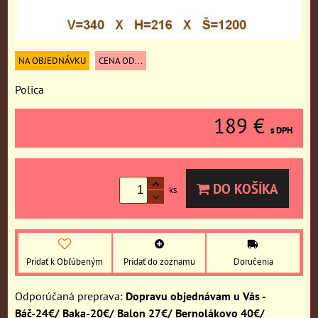
NA OBJEDNÁVKU
CENA OD...
Polica
189 €
s DPH
DO KOŠÍKA
ks
Pridať k Obľúbeným
Pridať do zoznamu
Doručenia
Dopravu objednávam u Vás -
Báč-24€/ Baka-20€/ Balon 27€/ Bernolákovo 40€/