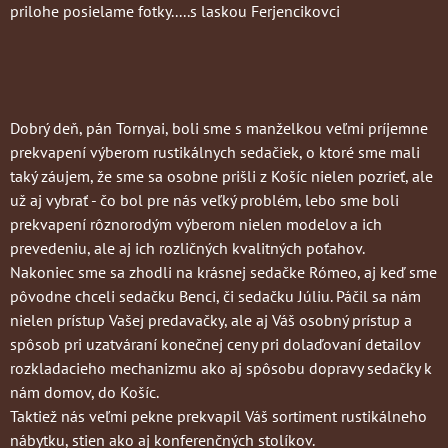
prilohe posielame fotky.....s laskou Ferjencikovci
Dobrý deň, pán Tornyai, boli sme s manželkou veľmi príjemne
prekvapení výberom rustikálnych sedačiek, o ktoré sme mali
taký záujem, že sme sa osobne prišli z Košíc nielen pozrieť, ale
už aj vybrať - čo bol pre nás veľký problém, lebo sme boli
prekvapení rôznorodým výberom nielen modelov a ich
prevedeniu, ale aj ich rozličných kvalitných poťahov.
Nakoniec sme sa zhodli na krásnej sedačke Rómeo, aj keď sme
pôvodne chceli sedačku Benci, či sedačku Júliu. Páčil sa nám
nielen prístup Vašej predavačky, ale aj Váš osobný prístup a
spôsob pri uzatváraní konečnej ceny pri dolaďovaní detailov
rozkladacieho mechanizmu ako aj spôsobu dopravy sedačky k
nám domov, do Košíc.
Taktiež nás veľmi pekne prekvapil Váš sortiment rustikálneho
nábytku, stien ako aj konferenčných stolíkov.