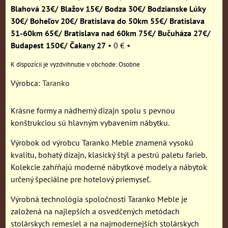
Blahová 23€/ Blažov 15€/ Bodza 30€/ Bodzianske Lúky
30€/ Boheľov 20€/ Bratislava do 50km 55€/ Bratislava
51-60km 65€/ Bratislava nad 60km 75€/ Bučuháza 27€/
Budapest 150€/ Čakany 27
•
0 €
•
Osobne
Výrobca:
Taranko
Krásne formy a nádherný dizajn spolu s pevnou
konštrukciou sú hlavným vybavením nábytku.
Výrobok od výrobcu Taranko Meble znamená vysokú
kvalitu, bohatý dizajn, klasický štýl a pestrú paletu farieb.
Kolekcie zahŕňajú moderné nábytkové modely a nábytok
určený špeciálne pre hotelový priemyseľ.
Výrobná technológia spoločnosti Taranko Meble je
založená na najlepších a osvedčených metódach
stolárskych remesiel a na najmodernejších stolárskych