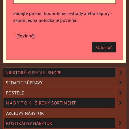
Zadajte prosím hodnotenie, výhody alebo zápory -
aspoň jedna položka je povinná.
*
(Povinné)
Odoslať
NIEKTORÉ KUSY V E-SHOPE
SEDACIE SÚPRAVY
POSTELE
N Á B Y T O K - ŠIROKÝ SORTIMENT
AKCIOVÝ NÁBYTOK
RUSTIKÁLNY NÁBYTOK