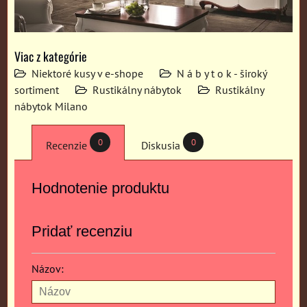
Viac z kategórie
Niektoré kusy v e-shope
N á b y t o k - široký
sortiment
Rustikálny nábytok
Rustikálny
nábytok Milano
0
0
Recenzie
Diskusia
Hodnotenie produktu
Pridať recenziu
Názov: