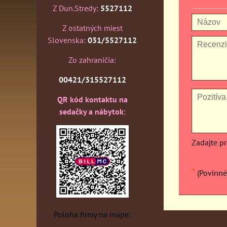
Z Dun.Stredy:
5527112
Z ostatných miest
Slovenska:
031/5527112
Zo zahraničia:
00421/315527112
QR kód kontaktu na
sedačky a nábytok
:
Zadajte p
*
(Povinné
Poloha firmy na mape: