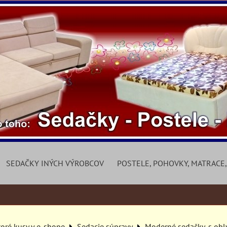
SEDAČKY INÝCH VÝROBCOV
POSTELE, POHOVKY, MATRACE,
toré kusy v e-shope
Sedacie súpravy
Moderné sedačky, s obl