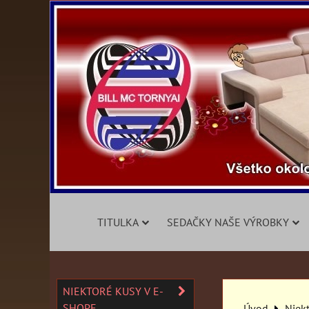
TITULKA
SEDAČKY NAŠE VÝROBKY
NIEKTORÉ KUSY V E-
SHOPE
Úvod
Niek