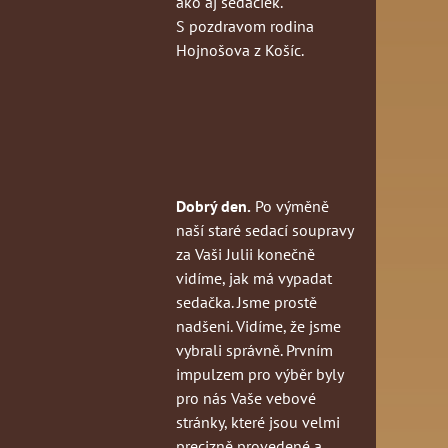
ako aj sedačiek.
S pozdravom rodina
Hojnošova z Košíc.
Dobrý den.
Po výměně
naší staré sedací soupravy
za Vaši Julii konečně
vidíme, jak má vypadat
sedačka. Jsme prostě
nadšeni. Vidíme, že jsme
vybrali správně. Prvním
impulzem pro výběr byly
pro nás Vaše vebové
stránky, které jsou velmi
precizně provedené a