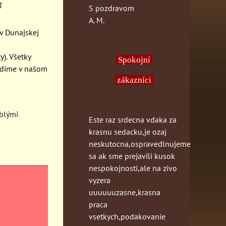
ľ
S pozdravom
A. M.
 v Dunajskej
). Všetky
Spokojní
vidíme v našom
zákazníci
blými
Este raz srdecna vdaka za
krasnu sedacku,je ozaj
neskutocna,ospravedlnujeme
sa ak sme prejavili kusok
nespokojnosti,ale na zivo
vyzera
uuuuuuzasne,krasna
praca
vsetkych,podakovanie