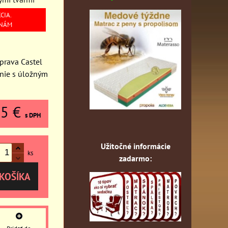
CIA.
 NÁM
prava Castel
anie s úložným
15 €
s DPH
Užitočné informácie
ks
zadarmo:
KOŠÍKA