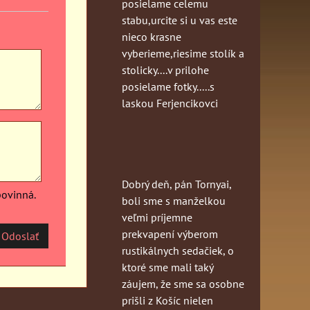
posielame celemu
stabu,urcite si u vas este
nieco krasne
vyberieme,riesime stolík a
stolicky....v prilohe
posielame fotky.....s
laskou Ferjencikovci
Dobrý deň, pán Tornyai,
povinná.
boli sme s manželkou
veľmi príjemne
prekvapení výberom
Odoslať
rustikálnych sedačiek, o
ktoré sme mali taký
záujem, že sme sa osobne
prišli z Košíc nielen