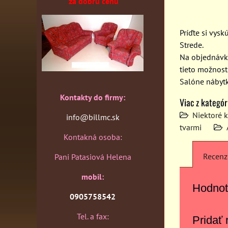
za dobrú cenu
Príďte si vys
Strede.
Na objednávku
tieto možnost
Salóne nábytk
Kontakty do firmy:
Viac z kategór
Niektoré 
info@billmc.sk
tvarmi
Kontakná osoba:
Recenz
Pani Patasiová Helena
mobil:
Hodnot
0905758542
Tel. a fax:
Pridať 