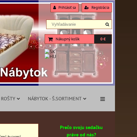
Prihlásiť sa
Registrácia
Nákupný košík
0 €
 ROŠTY
NÁBYTOK - Š.SORTIMENT
Prečo svoju sedačku
práve od nás?
ými tvarmi