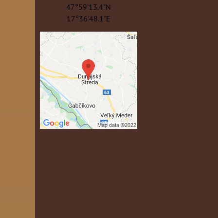
47°59'13.4"N
17°36'48.1"E