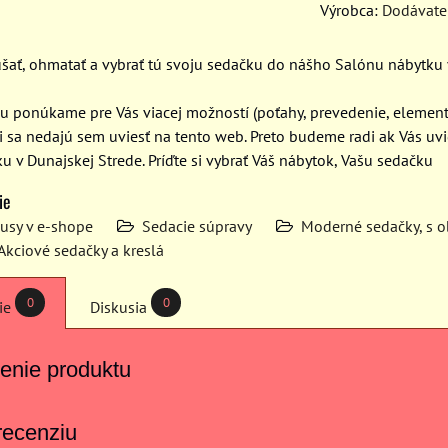
Výrobca:
Dodávate
kúšať, ohmatať a vybrať tú svoju sedačku do nášho Salónu nábytku
 ponúkame pre Vás viacej možností (poťahy, prevedenie, elementy
i sa nedajú sem uviesť na tento web. Preto budeme radi ak Vás u
u v Dunajskej Strede. Príďte si vybrať Váš nábytok, Vašu sedačku
ie
kusy v e-shope
Sedacie súpravy
Moderné sedačky, s o
Akciové sedačky a kreslá
0
0
ie
Diskusia
enie produktu
recenziu