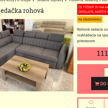
ČO TÝŽDEŇ TO INÁ AK
sedačka rohová
ZAVOLAJTE, NAPÍŠTE
NA OBJEDNÁVKU
Rohová sedacia sú
rozkladacia na sp
priestorom
11
DO 