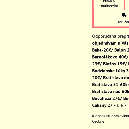
Pridať k
Obľúbeným
Doruče
objednávam u Vás 
Baka-20€/ Balon 
Bernolákovo 40€/
23€/ Blažov 15€/
Bodzianske Lúky 
20€/ Bratislava d
Bratislava 51-60
Bratislava nad 60
Bučuháza 27€/ Bu
Čakany 27
•
0 €
•
Osobne