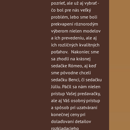
pozrieť, ale už aj vybrať -
čo bol pre nás veľký
problém, lebo sme boli
prekvapení rôznorodým
výberom nielen modelov
a ich prevedeniu, ale aj
ich rozličných kvalitných
poťahov. Nakoniec sme
sa zhodli na krásnej
sedačke Rómeo, aj keď
sme pôvodne chceli
sedačku Benci, či sedačku
Júliu. Páčil sa nám nielen
prístup Vašej predavačky,
ale aj Váš osobný prístup
a spôsob pri uzatváraní
konečnej ceny pri
dolaďovaní detailov
rozkladacieho