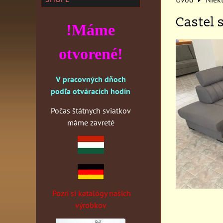
Castel 
!Máme
otvorené!
V pracovných dňoch
podľa otváracích hodín
Počas štátnych sviatkov
máme zavreté
Pozri si katalógy našich
výrobkov