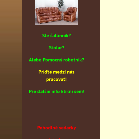
Ste čalúnník?
Stolár?
Alebo Pomocný robotník?
Príďte medzi nás
pracovať!
Pre ďalšie info klikni sem!
Pohodlné sedačky