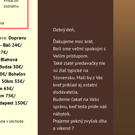
Pridať do
zoznamu
nia
Dobrý deň,
Dopravu
Ďakujeme moc krát.
- Báč-24€/
Boli sme veľmi spokojní s
27€/
Vašim prístupom.
 Blahová
Také zlaté predavačky nie
 Bodza 30€/
sú žiaľ typické na
30€/ Boheľov
Slovensku. Mali by z Vás
o 50km 55€/
brať príklad aj ostatní
km 65€/
dodávatelia.
km 75€/
Budeme čakať na Vašu
dapest 150€/
správu, keď teda príde náš
nábytok.
Prajeme pekný zvyšok dňa
a víkend ?