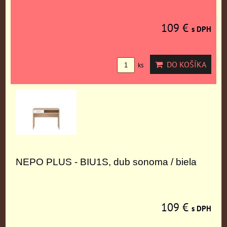
109 €
s DPH
DO KOŠÍKA
ks
NEPO PLUS - BIU1S, dub sonoma / biela
109 €
s DPH