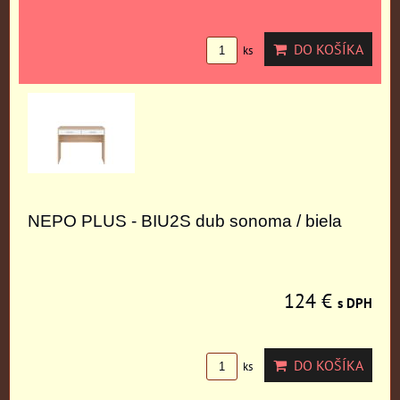
DO KOŠÍKA
ks
NEPO PLUS - BIU2S dub sonoma / biela
124 €
s DPH
DO KOŠÍKA
ks