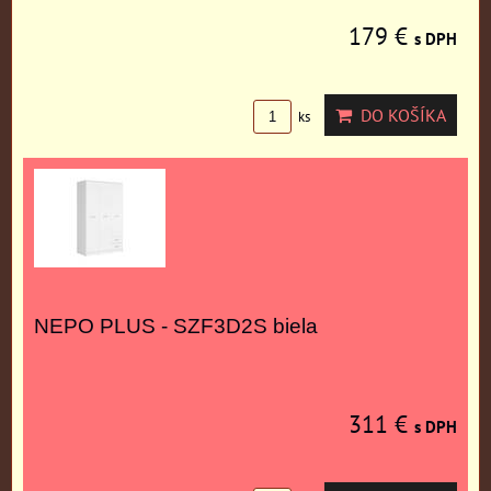
179 €
s DPH
DO KOŠÍKA
ks
NEPO PLUS - SZF3D2S biela
311 €
s DPH