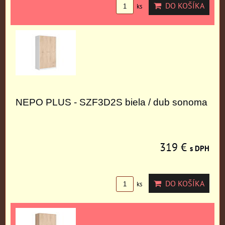
DO KOŠÍKA
ks
NEPO PLUS - SZF3D2S biela / dub sonoma
319 €
s DPH
DO KOŠÍKA
ks