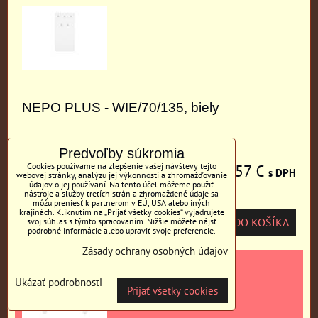
NEPO PLUS - WIE/70/135, biely
Predvoľby súkromia
Cookies používame na zlepšenie vašej návštevy tejto
57 €
s DPH
webovej stránky, analýzu jej výkonnosti a zhromažďovanie
údajov o jej používaní. Na tento účel môžeme použiť
nástroje a služby tretích strán a zhromaždené údaje sa
môžu preniesť k partnerom v EÚ, USA alebo iných
krajinách. Kliknutím na „Prijať všetky cookies“ vyjadrujete
DO KOŠÍKA
svoj súhlas s týmto spracovaním. Nižšie môžete nájsť
ks
podrobné informácie alebo upraviť svoje preferencie.
Zásady ochrany osobných údajov
Ukázať podrobnosti
Prijať všetky cookies