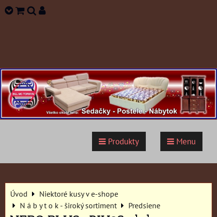
Produkty
Menu
Úvod
Niektoré kusy v e-shope
N á b y t o k - široký sortiment
Predsiene