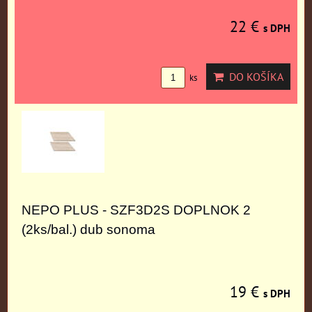
22 €
s DPH
DO KOŠÍKA
ks
NEPO PLUS - SZF3D2S DOPLNOK 2
(2ks/bal.) dub sonoma
19 €
s DPH