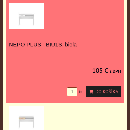
NEPO PLUS - BIU1S, biela
105 €
s DPH
DO KOŠÍKA
ks