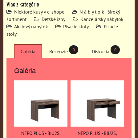
Viac z kategórie
Niektoré kusy v e-shope
N á b y t o k - široký
sortiment
Detské izby
Kancelársky nábytok
Akciový nábytok
Písacie stoly
Písacie
stoly
0
0
Galéria
Recenzie
Diskusia
Galéria
NEPO PLUS - BIU2S,
NEPO PLUS - BIU2S,