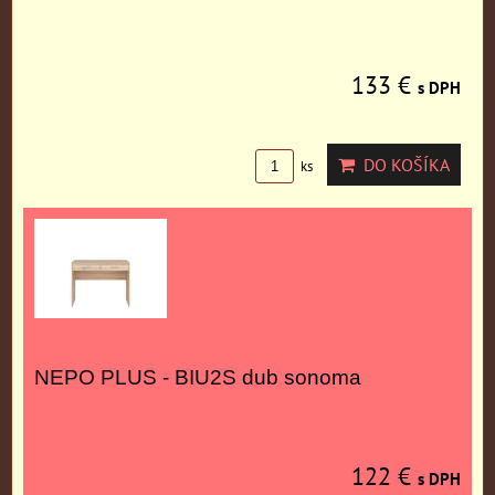
133 €
s DPH
DO KOŠÍKA
ks
NEPO PLUS - BIU2S dub sonoma
122 €
s DPH