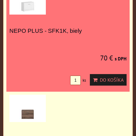
NEPO PLUS - SFK1K, biely
70 €
s DPH
DO KOŠÍKA
ks