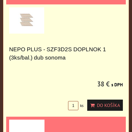
NEPO PLUS - SZF3D2S DOPLNOK 1
(3ks/bal.) dub sonoma
38 €
s DPH
DO KOŠÍKA
ks