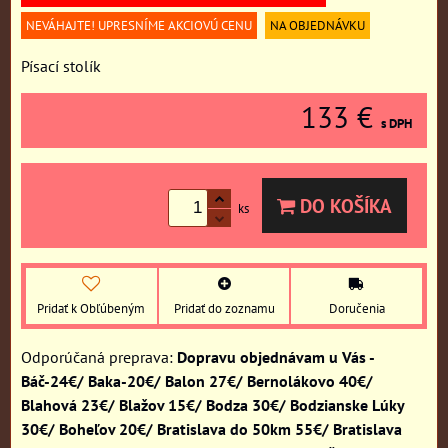
NEVÁHAJTE! UPRESNÍME AKCIOVÚ CENU
NA OBJEDNÁVKU
Písací stolík
133 €
s DPH
DO KOŠÍKA
ks
Pridať k Obľúbeným
Pridať do zoznamu
Doručenia
Dopravu objednávam u Vás -
Báč-24€/ Baka-20€/ Balon 27€/ Bernolákovo 40€/
Blahová 23€/ Blažov 15€/ Bodza 30€/ Bodzianske Lúky
30€/ Boheľov 20€/ Bratislava do 50km 55€/ Bratislava