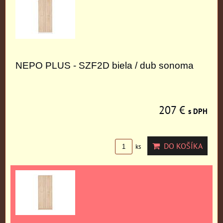
NEPO PLUS - SZF2D biela / dub sonoma
207 €
s DPH
DO KOŠÍKA
ks