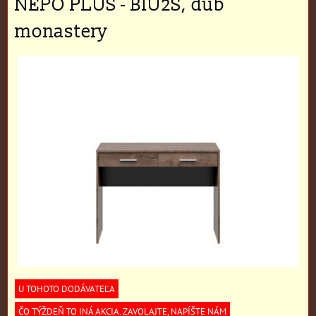
NEPO PLUS - BIU2S, dub
monastery
U TOHOTO DODÁVATEĽA
ČO TÝŽDEŇ TO INÁ AKCIA. ZAVOLAJTE, NAPÍŠTE NÁM