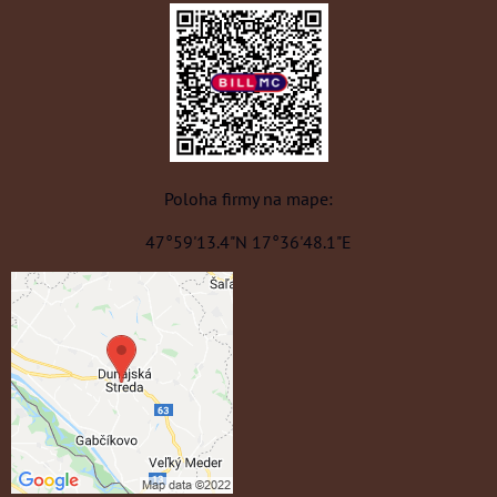
Poloha firmy na mape:
47°59'13.4"N 17°36'48.1"E