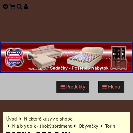
Produkty
Menu
Úvod
Niektoré kusy v e-shope
N á b y t o k - široký sortiment
Obývačky
Torin