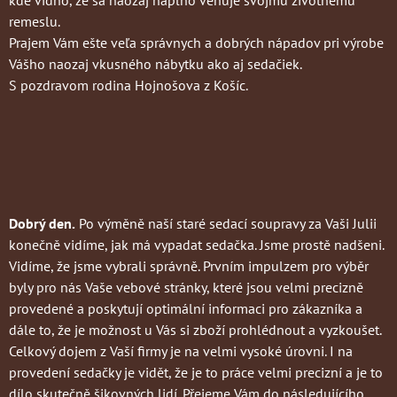
kde vidno, že sa naozaj naplno venuje svojmu životnému
remeslu.
Prajem Vám ešte veľa správnych a dobrých nápadov pri výrobe
Vášho naozaj vkusného nábytku ako aj sedačiek.
S pozdravom rodina Hojnošova z Košíc.
Dobrý den.
Po výměně naší staré sedací soupravy za Vaši Julii
konečně vidíme, jak má vypadat sedačka. Jsme prostě nadšeni.
Vidíme, že jsme vybrali správně. Prvním impulzem pro výběr
byly pro nás Vaše vebové stránky, které jsou velmi precizně
provedené a poskytují optimální informaci pro zákazníka a
dále to, že je možnost u Vás si zboží prohlédnout a vyzkoušet.
Celkový dojem z Vaší firmy je na velmi vysoké úrovni. I na
provedení sedačky je vidět, že je to práce velmi precizní a je to
dílo skutečně šikovných lidí. Přejeme Vám do následujícího