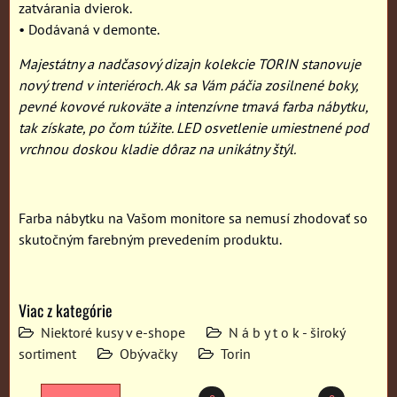
zatvárania dvierok.
• Dodávaná v demonte.
Majestátny a nadčasový dizajn kolekcie TORIN stanovuje
nový trend v interiéroch. Ak sa Vám páčia zosilnené boky,
pevné kovové rukoväte a intenzívne tmavá farba nábytku,
tak získate, po čom túžite. LED osvetlenie umiestnené pod
vrchnou doskou kladie dôraz na unikátny štýl.
Farba nábytku na Vašom monitore sa nemusí zhodovať so
skutočným farebným prevedením produktu.
Viac z kategórie
Niektoré kusy v e-shope
N á b y t o k - široký
sortiment
Obývačky
Torin