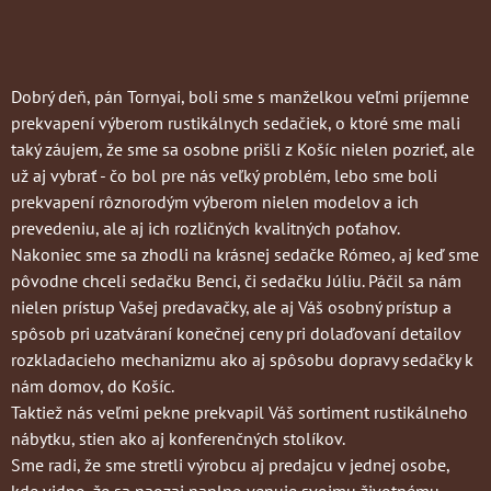
Dobrý deň, pán Tornyai, boli sme s manželkou veľmi príjemne
prekvapení výberom rustikálnych sedačiek, o ktoré sme mali
taký záujem, že sme sa osobne prišli z Košíc nielen pozrieť, ale
už aj vybrať - čo bol pre nás veľký problém, lebo sme boli
prekvapení rôznorodým výberom nielen modelov a ich
prevedeniu, ale aj ich rozličných kvalitných poťahov.
Nakoniec sme sa zhodli na krásnej sedačke Rómeo, aj keď sme
pôvodne chceli sedačku Benci, či sedačku Júliu. Páčil sa nám
nielen prístup Vašej predavačky, ale aj Váš osobný prístup a
spôsob pri uzatváraní konečnej ceny pri dolaďovaní detailov
rozkladacieho mechanizmu ako aj spôsobu dopravy sedačky k
nám domov, do Košíc.
Taktiež nás veľmi pekne prekvapil Váš sortiment rustikálneho
nábytku, stien ako aj konferenčných stolíkov.
Sme radi, že sme stretli výrobcu aj predajcu v jednej osobe,