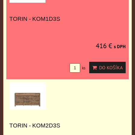
TORIN - KOM1D3S
416 €
s DPH
DO KOŠÍKA
ks
TORIN - KOM2D3S