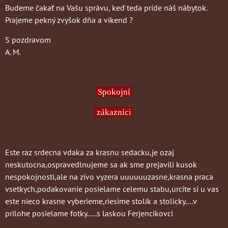
Budeme čakať na Vašu správu, keď teda príde náš nábytok.
Prajeme pekný zvyšok dňa a víkend ?
S pozdravom
A. M.
Spokojní
zákazníci
Este raz srdecna vdaka za krasnu sedacku,je ozaj
neskutocna,ospravedlnujeme sa ak sme prejavili kusok
nespokojnosti,ale na zivo vyzera uuuuuuzasne,krasna praca
vsetkych,podakovanie posielame celemu stabu,urcite si u vas
este nieco krasne vyberieme,riesime stolík a stolicky....v
prilohe posielame fotky.....s laskou Ferjencikovci