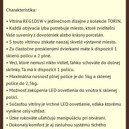
Charakteristika:
• Vitrína REG1D1W v jedinečnom dizajne z kolekcie TORIN.
• Každá obývacia izba potrebuje miesto, ktoré zviditeľní
Vaše suveníry z dovoleniek alebo krásny porcelán.
• S touto vitrínou získate naozaj skvelé výstavné miesto.
• Za čiastočne presklenými dvierkami máte k dispozícii 1
sklenú policu a 2 plné.
• Veci, ktoré nemusí nikto vidieť, ľahko schováte do dolnej
skrinky. Tá má k dispozícii 1 policu.
• Maximálna nosnosť plnej police je do 5kg a sklenej
police do 2,5kg.
• Možnosť zakúpenia LED osvetlenia do vnútra k sklenej
polici.
• Súčasťou vitríny je vrchné LED osvetlenie, vďaka ktorému
vynikne celý vzhľad.
• Úzke rukoväte uľahčujú manipuláciu pri otváraní.
• Dokonalý komfort je aj zásluhou systému tichého