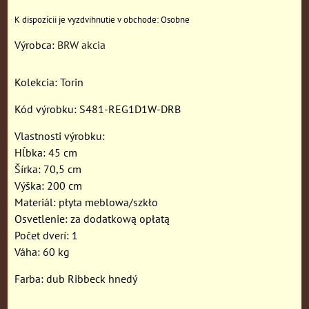
Osobne
Výrobca:
BRW akcia
Kolekcia: Torin
Kód výrobku: S481-REG1D1W-DRB
Vlastnosti výrobku:
Hĺbka: 45 cm
Šírka: 70,5 cm
Výška: 200 cm
Materiál: płyta meblowa/szkło
Osvetlenie: za dodatkową opłatą
Počet dverí: 1
Váha: 60 kg
Farba: dub Ribbeck hnedý