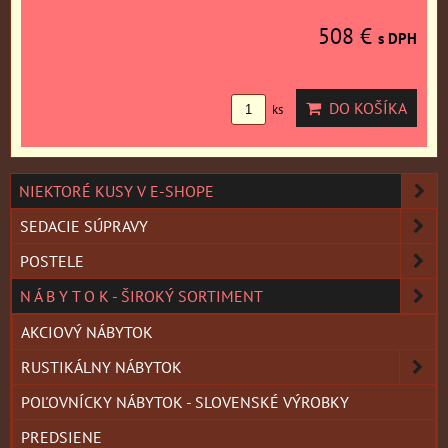
508 €
s DPH
DO KOŠÍKA
ks
NIEKTORÉ KUSY V E-SHOPE
SEDACIE SÚPRAVY
POSTELE
N Á B Y T O K - ŠIROKÝ SORTIMENT
AKCIOVÝ NÁBYTOK
RUSTIKÁLNY NÁBYTOK
POĽOVNÍCKY NÁBYTOK - SLOVENSKÉ VÝROBKY
PREDSIENE