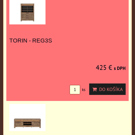
TORIN - REG3S
425 €
s DPH
DO KOŠÍKA
ks