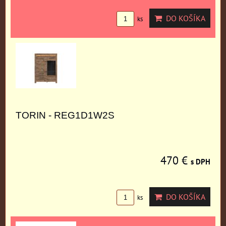
DO KOŠÍKA
ks
TORIN - REG1D1W2S
470 €
s DPH
DO KOŠÍKA
ks