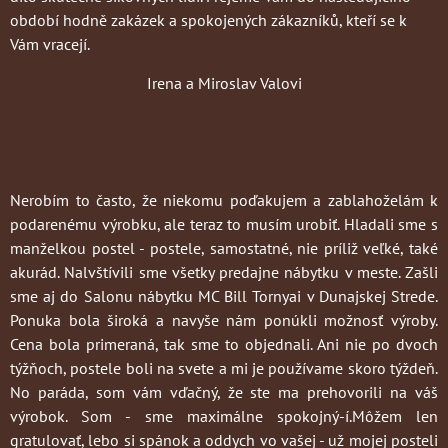
období hodně zakázek a spokojených zákazníků, kteří se k
Vám vracejí.
Irena a Miroslav Valovi
Nerobím to často
, že niekomu poďakujem a zablahoželám k
podarenému výrobku, ale teraz to musím urobiť. Hladali sme s
manželkou postel - postele, samostatné, nie príliž veľké, také
akurád. Nalvštívili sme všetky predajne nábytku v meste. Zašli
sme aj do Salonu nábytku MC Bill Tornyai v Dunajskej Strede.
Ponuka bola široká a navyše nám ponúkli možnosť výroby.
Cena bola primeraná, tak sme to objednali. Ani nie po dvoch
týžňoch, postele boli na svete a mi je používame skoro týždeň.
No paráda, som vám vďačný, že ste ma prehovorili na váš
výrobok. Som - sme maximálne spokojný-í.Môžem len
gratulovať, lebo si spánok a oddych vo vašej - už mojej posteli