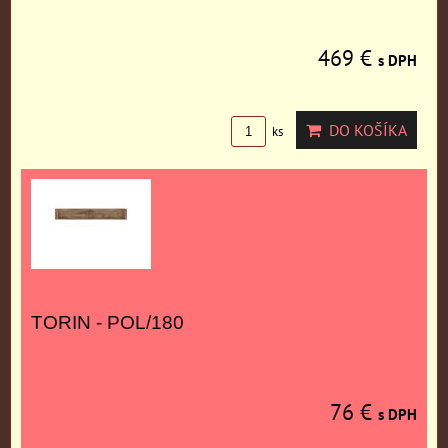
469 €
s DPH
DO KOŠÍKA
ks
TORIN - POL/180
76 €
s DPH