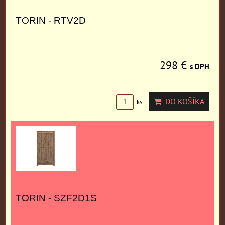
TORIN - RTV2D
298 €
s DPH
DO KOŠÍKA
ks
TORIN - SZF2D1S