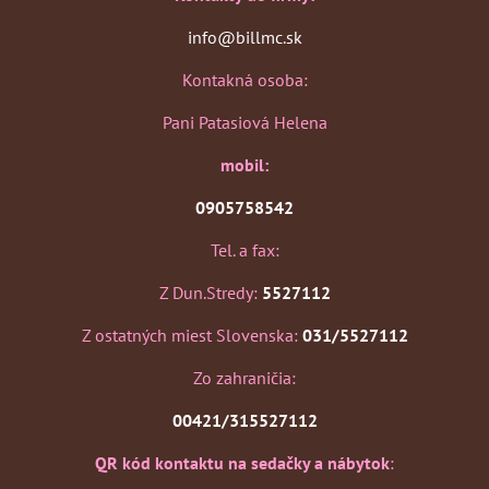
info@billmc.sk
Kontakná osoba:
Pani Patasiová Helena
mobil:
0905758542
Tel. a fax:
Z Dun.Stredy:
5527112
Z ostatných miest Slovenska:
031/5527112
Zo zahraničia:
00421/315527112
QR kód kontaktu na sedačky a nábytok
: