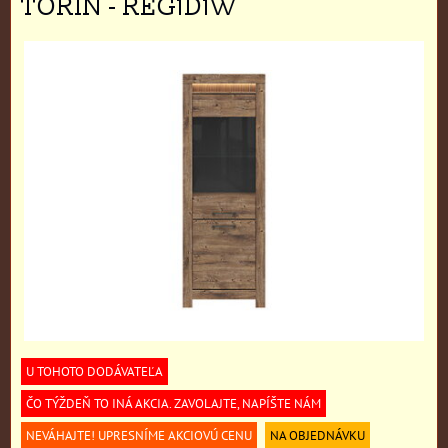
TORIN - REG1D1W
U TOHOTO DODÁVATEĽA
ČO TÝŽDEŇ TO INÁ AKCIA. ZAVOLAJTE, NAPÍŠTE NÁM
NEVÁHAJTE! UPRESNÍME AKCIOVÚ CENU
NA OBJEDNÁVKU