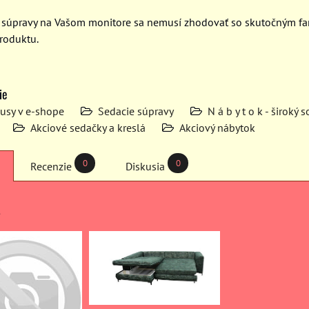
j súpravy na Vašom monitore sa nemusí zhodovať so skutočným f
roduktu.
ie
kusy v e-shope
Sedacie súpravy
N á b y t o k - široký 
Akciové sedačky a kreslá
Akciový nábytok
0
0
Recenzie
Diskusia