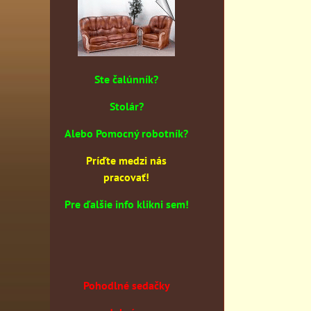
Ste čalúnník?
Stolár?
Alebo Pomocný robotník?
Príďte medzi nás
pracovať!
Pre ďalšie info klikni sem!
Pohodlné sedačky