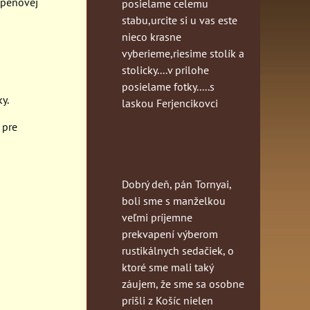
 penovej
posielame celemu
stabu,urcite si u vas este
nieco krasne
vyberieme,riesime stolík a
stolicky....v prilohe
posielame fotky.....s
y.
laskou Ferjencikovci
 pre
Dobrý deň, pán Tornyai,
boli sme s manželkou
veľmi príjemne
prekvapení výberom
rustikálnych sedačiek, o
ktoré sme mali taký
záujem, že sme sa osobne
prišli z Košíc nielen