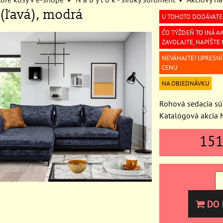
(ľavá), modrá
U TOHOTO DODÁVATE
ČO TÝŽDEŇ TO INÁ AK
ZAVOLAJTE, NAPÍŠTE
NEVÁHAJTE! UPRESN
CENU
NA OBJEDNÁVKU
Rohová sedacia sú
Katalógová akcia
15
DO 