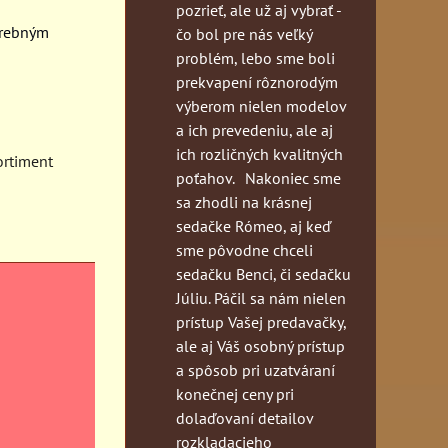
pozrieť, ale už aj vybrať -
arebným
čo bol pre nás veľký
problém, lebo sme boli
prekvapení rôznorodým
výberom nielen modelov
a ich prevedeniu, ale aj
ich rozličných kvalitných
sortiment
poťahov. Nakoniec sme
sa zhodli na krásnej
sedačke Rómeo, aj keď
sme pôvodne chceli
sedačku Benci, či sedačku
Júliu. Páčil sa nám nielen
prístup Vašej predavačky,
ale aj Váš osobný prístup
a spôsob pri uzatváraní
konečnej ceny pri
dolaďovaní detailov
rozkladacieho