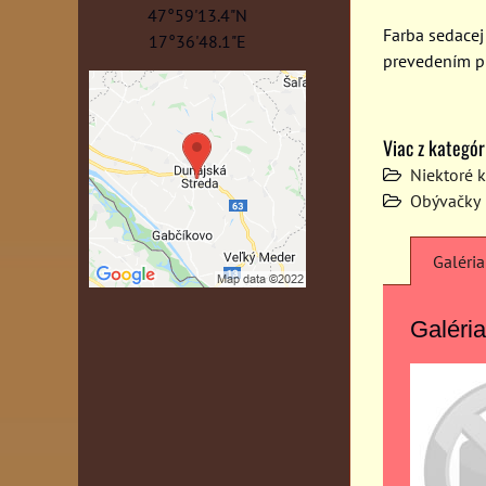
47°59'13.4"N
Farba sedace
17°36'48.1"E
prevedením p
Viac z kategór
Niektoré 
Obývačky
Galéria
Galéria