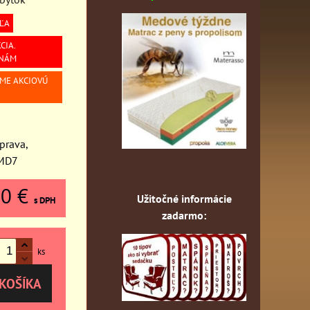
ĽA
CIA.
 NÁM
ÍME AKCIOVÚ
prava,
 MD7
10 €
Užitočné informácie
s DPH
zadarmo:
ks
KOŠÍKA