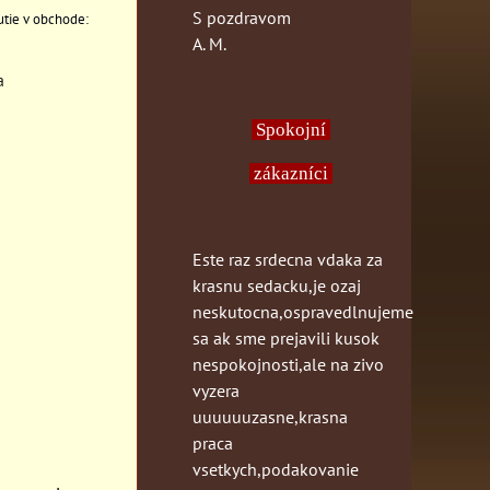
S pozdravom
A. M.
a
Spokojní
zákazníci
Este raz srdecna vdaka za
krasnu sedacku,je ozaj
neskutocna,ospravedlnujeme
sa ak sme prejavili kusok
nespokojnosti,ale na zivo
vyzera
uuuuuuzasne,krasna
praca
vsetkych,podakovanie