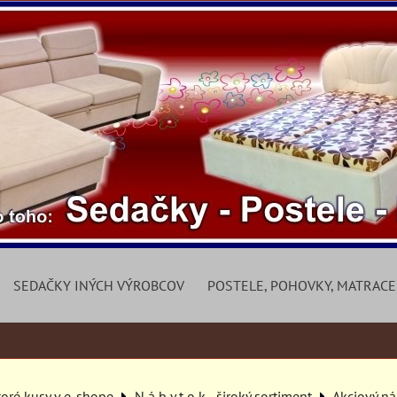
SEDAČKY INÝCH VÝROBCOV
POSTELE, POHOVKY, MATRACE
toré kusy v e-shope
N á b y t o k - široký sortiment
Akciový n