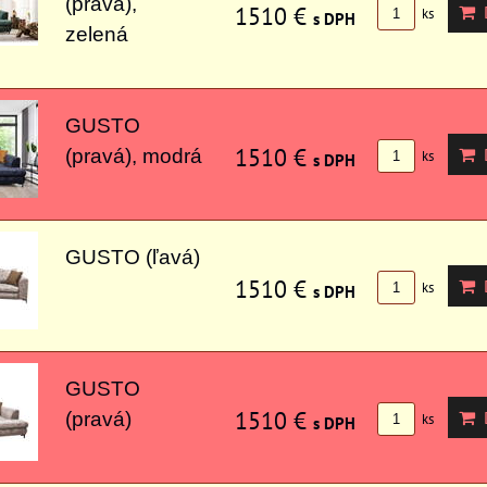
(pravá),
1510 €
D
ks
s DPH
zelená
GUSTO
1510 €
D
(pravá), modrá
ks
s DPH
GUSTO (ľavá)
1510 €
D
ks
s DPH
GUSTO
1510 €
D
(pravá)
ks
s DPH