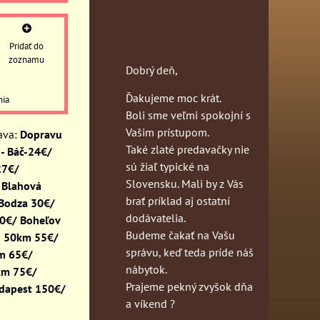
Pridať do
zoznamu
Dobrý deň,
Ďakujeme moc krát.
nia
Boli sme veľmi spokojní s
Vašim prístupom.
Dopravu
Také zlaté predavačky nie
- Báč-24€/
sú žiaľ typické na
27€/
Slovensku. Mali by z Vás
 Blahová
brať príklad aj ostatní
 Bodza 30€/
dodávatelia.
30€/ Boheľov
Budeme čakať na Vašu
o 50km 55€/
správu, keď teda príde náš
km 65€/
nábytok.
km 75€/
Prajeme pekný zvyšok dňa
dapest 150€/
a víkend ?