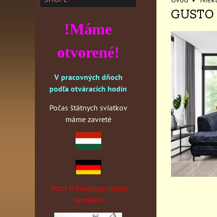
GUSTO 
!Máme
otvorené!
V pracovných dňoch
podľa otváracích hodín
Počas štátnych sviatkov
máme zavreté
Pozri si katalógy našich
výrobkov