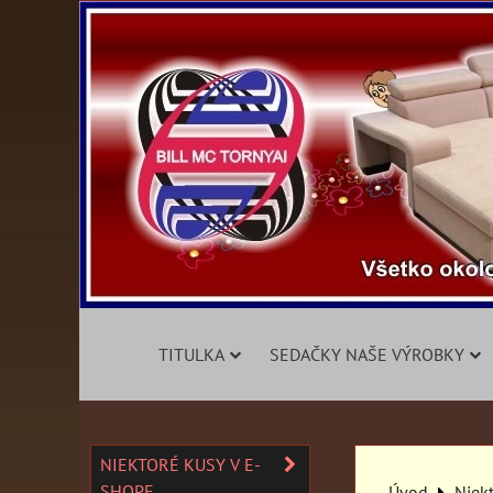
TITULKA
SEDAČKY NAŠE VÝROBKY
NIEKTORÉ KUSY V E-
SHOPE
Úvod
Niek