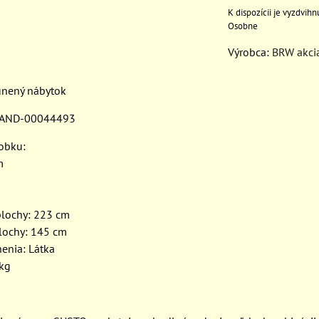
Osobne
Výrobca:
BRW akci
únený nábytok
: AND-00044493
robku:
m
plochy: 223 cm
plochy: 145 cm
nenia: Látka
 kg