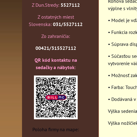
Rohová sedac
Z Dun.Stredy:
5527112
výplne s vlni
Z ostatných miest
• Model je vď
Slovenska:
031/5527112
• Funkcia rozk
Zo zahraničia:
• Súprava dis
00421/315527112
• Súčasťou se
QR kód kontaktu na
vytvorenie vä
sedačky a nábytok
:
• Možnosť zak
• Farba: Tou
• Dodávaná v
Výška sedenia
Výška nožičie
Poloha firmy na mape: