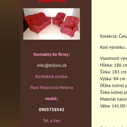
za dobrú cenu
Kolekcia: Čal
Kód výrobku
Kontakty do firmy:
Vlastnosti vý
Hĺbka: 186 c
info@billmc.sk
Šírka: 283 cm
Kontakná osoba:
Výška: 84 cm
Dĺžka ložnej 
Pani Patasiová Helena
Šírka ložnej 
mobil:
Materiál čalú
Váha: 141.00
0905758542
Tel. a fax: