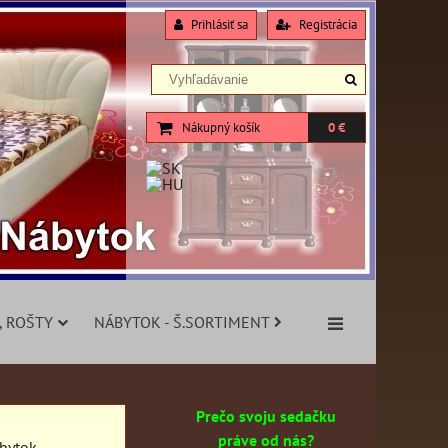
Prihlásiť sa
Registrácia
Nákupný košík
0 €
, ROŠTY
NÁBYTOK - Š.SORTIMENT
Prečo svoju sedačku
práve od nás?
ábytok