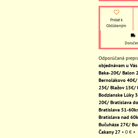
Pridať k
Obľúbeným
Doruče
objednávam u Vás 
Baka-20€/ Balon 
Bernolákovo 40€/
23€/ Blažov 15€/
Bodzianske Lúky 
20€/ Bratislava d
Bratislava 51-60
Bratislava nad 60
Bučuháza 27€/ Bu
Čakany 27
•
0 €
•