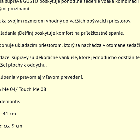
ia súprava GUSTO poskytuje pohodlné sedenie vďaka kombinácii
tými pružinami.
aka svojim rozmerom vhodný do väčších obývacích priestorov.
ladania (Delfín) poskytuje komfort na príležitostné spanie.
ponuje ukladacím priestorom, ktorý sa nachádza v otomane sedačk
dacej súpravy sú dekoračné vankúše, ktoré jednoducho odstránite
čšej plochy k oddychu.
úpenia v pravom aj v ľavom prevedení.
ch Me 04/ Touch Me 08
 demonte.
: 41 cm
k: cca 9 cm