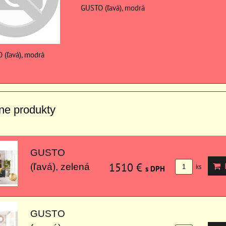
GUSTO (ľavá), modrá
 (ľavá), modrá
vne produkty
GUSTO
1510 €
D
(ľavá), zelená
ks
s DPH
GUSTO