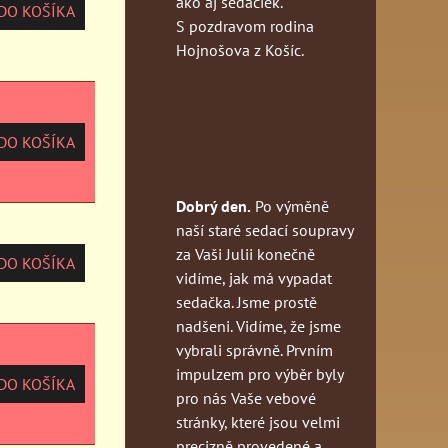
ako aj sedačiek.
O KOŠÍKA
S pozdravom rodina
Hojnošova z Košíc.
O KOŠÍKA
Dobrý den.
Po výměně
naší staré sedací soupravy
za Vaši Julii konečně
O KOŠÍKA
vidíme, jak má vypadat
sedačka. Jsme prostě
nadšeni. Vidíme, že jsme
vybrali správně. Prvním
impulzem pro výběr byly
O KOŠÍKA
pro nás Vaše vebové
stránky, které jsou velmi
precizně provedené a