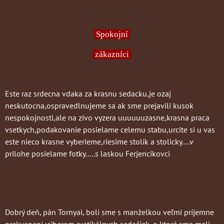
Spokojní
zákazníci
Este raz srdecna vdaka za krasnu sedacku,je ozaj
neskutocna,ospravedlnujeme sa ak sme prejavili kusok
nespokojnosti,ale na zivo vyzera uuuuuuzasne,krasna praca
vsetkych,podakovanie posielame celemu stabu,urcite si u vas
este nieco krasne vyberieme,riesime stolík a stolicky....v
prilohe posielame fotky.....s laskou Ferjencikovci
Dobrý deň, pán Tornyai, boli sme s manželkou veľmi príjemne
prekvapení výberom rustikálnych sedačiek, o ktoré sme mali