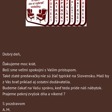
Dobrý deň,
Ďakujeme moc krát.
Boli sme veľmi spokojní s Vašim prístupom.
Také zlaté predavačky nie sú žiaľ typické na Slovensku. Mali by
z Vás brať príklad aj ostatní dodávatelia.
Budeme čakať na Vašu správu, keď teda príde náš nábytok.
Prajeme pekný zvyšok dňa a víkend ?
S pozdravom
A. M.