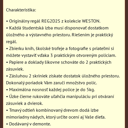
Charakteristika:
• Originálny regál REG2D2S z kolekcie WESTON.
• Každá študentská izba musí disponovať dostatkom
úložného a výstavného priestoru. Riešením je praktický
regál.
• Zbierku kníh, školské trofeje a fotografie s priateľmi si
môžete vystaviť vďaka 3 praktickým otvoreným policiam.
• Papiere a doklady šikovne schováte do 2 praktických
zásuviek.
• Zásluhou 2 skriniek získate dostatok úložného priestoru.
Dokonalý poriadok Vám zaručí množstvo políc.
• Maximálna nosnosť každej police je do 5kg.
• Úzke čierne rukoväte uľahčia manipuláciu pri otváraní
zásuviek a dvierok.
• Tmavý odtieň kombinovaný drevom dodá izbe
mimoriadny nádych, ktorý určite ocení aj Vaše dieťa.
• Dodávaný v demonte.