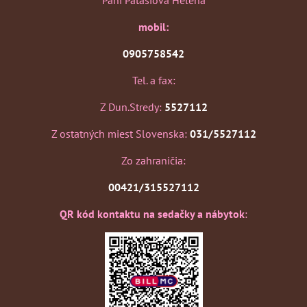
mobil:
0905758542
Tel. a fax:
Z Dun.Stredy:
5527112
Z ostatných miest Slovenska:
031/5527112
Zo zahraničia:
00421/315527112
QR kód kontaktu na sedačky a nábytok
: