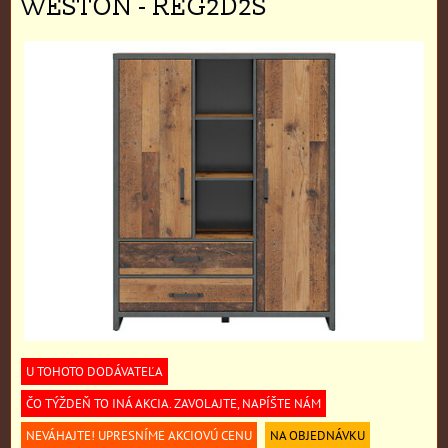
WESTON - REG2D2S
U TOHOTO DODÁVATEĽA
ČO TÝŽDEŇ TO INÁ AKCIA. ZAVOLAJTE, NAPÍŠTE NÁM
NEVÁHAJTE! UPRESNÍME AKCIOVÚ CENU
NA OBJEDNÁVKU