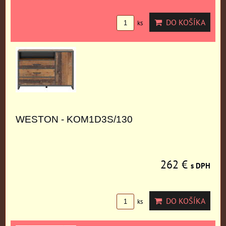
DO KOŠÍKA
ks
WESTON - KOM1D3S/130
262 €
s DPH
DO KOŠÍKA
ks