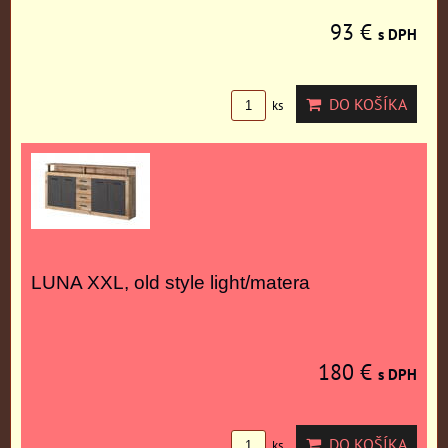
93 €
s DPH
DO KOŠÍKA
ks
LUNA XXL, old style light/matera
180 €
s DPH
DO KOŠÍKA
ks