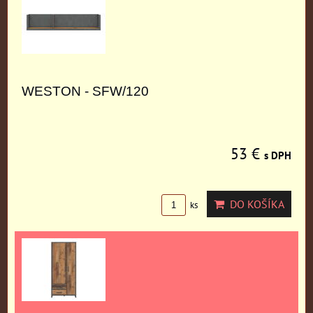
WESTON - SFW/120
53 €
s DPH
DO KOŠÍKA
ks