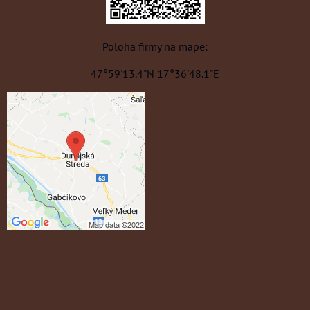
Poloha firmy na mape:
47°59'13.4"N 17°36'48.1"E