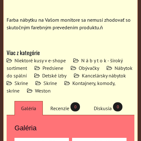
Farba nábytku na Vašom monitore sa nemusí zhodovať so
skutočným farebným prevedením produktu.ň
Viac z kategórie
Niektoré kusy v e-shope
N á b y t o k - široký
sortiment
Predsiene
Obývačky
Nábytok
do spální
Detské izby
Kancelársky nábytok
Skrine
Skrine
Kontajnery, komody,
skrine
Weston
0
0
Galéria
Recenzie
Diskusia
Galéria