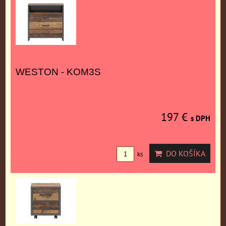
WESTON - KOM3S
197 €
s DPH
DO KOŠÍKA
ks