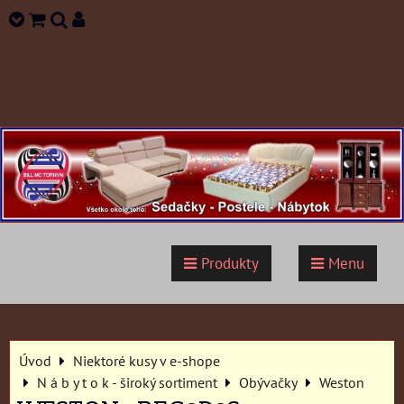
Produkty
Menu
Úvod
Niektoré kusy v e-shope
N á b y t o k - široký sortiment
Obývačky
Weston