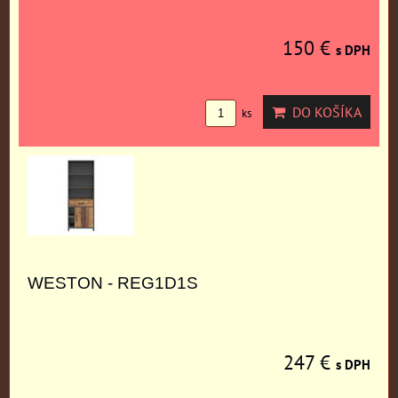
150 €
s DPH
DO KOŠÍKA
ks
WESTON - REG1D1S
247 €
s DPH