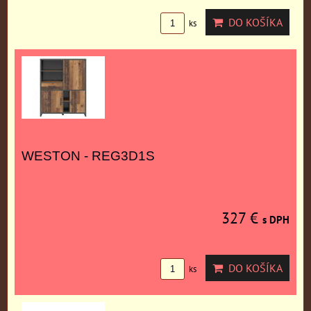
DO KOŠÍKA
ks
WESTON - REG3D1S
327 €
s DPH
DO KOŠÍKA
ks