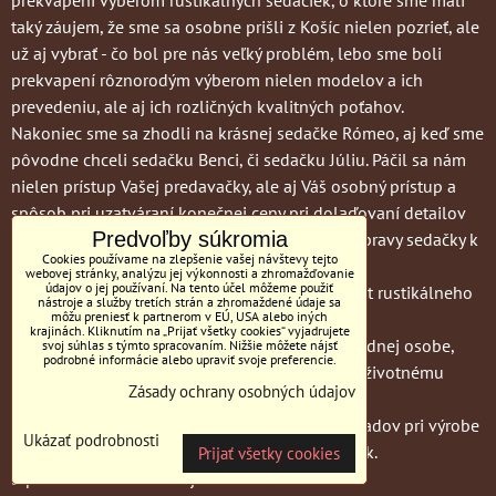
taký záujem, že sme sa osobne prišli z Košíc nielen pozrieť, ale
už aj vybrať - čo bol pre nás veľký problém, lebo sme boli
prekvapení rôznorodým výberom nielen modelov a ich
prevedeniu, ale aj ich rozličných kvalitných poťahov.
Nakoniec sme sa zhodli na krásnej sedačke Rómeo, aj keď sme
pôvodne chceli sedačku Benci, či sedačku Júliu. Páčil sa nám
nielen prístup Vašej predavačky, ale aj Váš osobný prístup a
spôsob pri uzatváraní konečnej ceny pri dolaďovaní detailov
Predvoľby súkromia
rozkladacieho mechanizmu ako aj spôsobu dopravy sedačky k
Cookies používame na zlepšenie vašej návštevy tejto
nám domov, do Košíc.
webovej stránky, analýzu jej výkonnosti a zhromažďovanie
údajov o jej používaní. Na tento účel môžeme použiť
Taktiež nás veľmi pekne prekvapil Váš sortiment rustikálneho
nástroje a služby tretích strán a zhromaždené údaje sa
nábytku, stien ako aj konferenčných stolíkov.
môžu preniesť k partnerom v EÚ, USA alebo iných
krajinách. Kliknutím na „Prijať všetky cookies“ vyjadrujete
Sme radi, že sme stretli výrobcu aj predajcu v jednej osobe,
svoj súhlas s týmto spracovaním. Nižšie môžete nájsť
podrobné informácie alebo upraviť svoje preferencie.
kde vidno, že sa naozaj naplno venuje svojmu životnému
Zásady ochrany osobných údajov
remeslu.
Prajem Vám ešte veľa správnych a dobrých nápadov pri výrobe
Ukázať podrobnosti
Vášho naozaj vkusného nábytku ako aj sedačiek.
Prijať všetky cookies
S pozdravom rodina Hojnošova z Košíc.