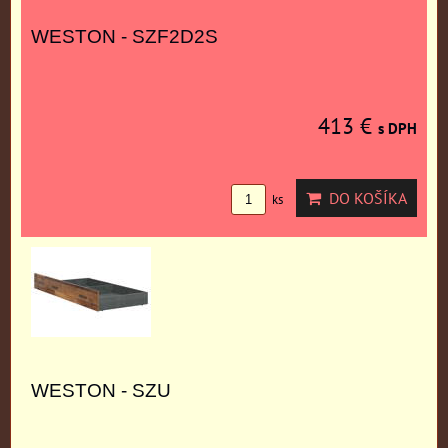
WESTON - SZF2D2S
413 €
s DPH
DO KOŠÍKA
ks
WESTON - SZU