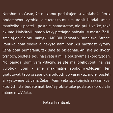
Nerobím to často
, že niekomu poďakujem a zablahoželám k
podarenému výrobku, ale teraz to musím urobiť. Hladali sme s
manželkou postel - postele, samostatné, nie príliž veľké, také
akurád. Nalvštívili sme všetky predajne nábytku v meste. Zašli
sme aj do Salonu nábytku MC Bill Tornyai v Dunajskej Strede.
Ponuka bola široká a navyše nám ponúkli možnosť výroby.
Cena bola primeraná, tak sme to objednali. Ani nie po dvoch
týžňoch, postele boli na svete a mi je používame skoro týždeň.
No paráda, som vám vďačný, že ste ma prehovorili na váš
výrobok. Som - sme maximálne spokojný-í.Môžem len
gratulovať, lebo si spánok a oddych vo vašej - už mojej posteli
si vyslovene užívam. Želám Vám veľa spokojných zákazníkov,
ktrorých iste budete mať, keď vyrobíte také postele, ako od vás
máme my. Vďaka.
Patasi František