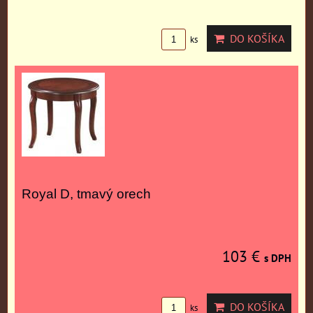
DO KOŠÍKA
ks
Royal D, tmavý orech
103 €
s DPH
DO KOŠÍKA
ks