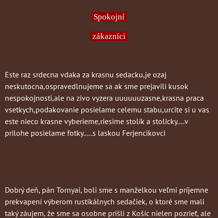
Spokojní
zákazníci
Este raz srdecna vdaka za krasnu sedacku,je ozaj
neskutocna,ospravedlnujeme sa ak sme prejavili kusok
nespokojnosti,ale na zivo vyzera uuuuuuzasne,krasna praca
vsetkych,podakovanie posielame celemu stabu,urcite si u vas
este nieco krasne vyberieme,riesime stolík a stolicky....v
prilohe posielame fotky.....s laskou Ferjencikovci
Dobrý deň, pán Tornyai, boli sme s manželkou veľmi príjemne
prekvapení výberom rustikálnych sedačiek, o ktoré sme mali
taký záujem, že sme sa osobne prišli z Košíc nielen pozrieť, ale