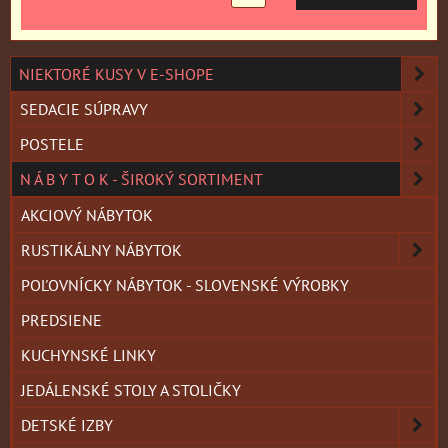
NIEKTORÉ KUSY V E-SHOPE
SEDACIE SÚPRAVY
POSTELE
N Á B Y T O K - ŠIROKÝ SORTIMENT
AKCIOVÝ NÁBYTOK
RUSTIKÁLNY NÁBYTOK
POĽOVNÍCKY NÁBYTOK - SLOVENSKÉ VÝROBKY
PREDSIENE
KUCHYNSKÉ LINKY
JEDÁLENSKÉ STOLY A STOLIČKY
DETSKÉ IZBY