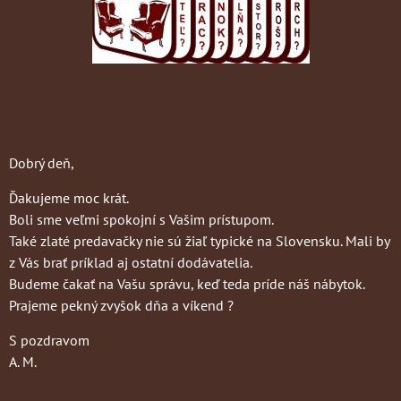
Dobrý deň,
Ďakujeme moc krát.
Boli sme veľmi spokojní s Vašim prístupom.
Také zlaté predavačky nie sú žiaľ typické na Slovensku. Mali by
z Vás brať príklad aj ostatní dodávatelia.
Budeme čakať na Vašu správu, keď teda príde náš nábytok.
Prajeme pekný zvyšok dňa a víkend ?
S pozdravom
A. M.