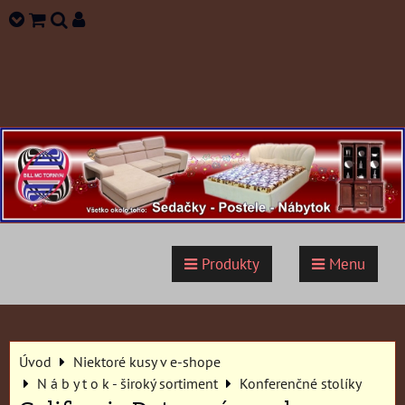
Produkty
Menu
Úvod
Niektoré kusy v e-shope
N á b y t o k - široký sortiment
Konferenčné stolíky