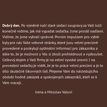
Dobrý den.
Po výměně naší staré sedací soupravy za Vaši Julii
konečně vidíme, jak má vypadat sedačka. Jsme prostě nadšeni.
Vidíme, že jsme vybrali správně. Prvním impulzem pro výběr
byly pro nás Vaše vebové stránky, které jsou velmi precizně
provedené a poskytují optimální informaci pro zákazníka a
dále to, že je možnost u Vás si zboží prohlédnout a vyzkoušet.
Celkový dojem z Vaší firmy je na velmi vysoké úrovni. I na
provedení sedačky je vidět, že je to práce velmi precizní a je to
dílo skutečně šikovných lidí. Přejeme Vám do následujícího
období hodně zakázek a spokojených zákazníků, kteří se k
Vám vracejí.
Irena a Miroslav Valovi