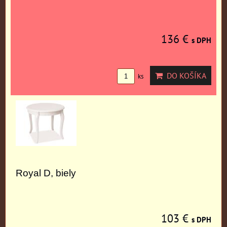
136 €
s DPH
DO KOŠÍKA
ks
Royal D, biely
103 €
s DPH