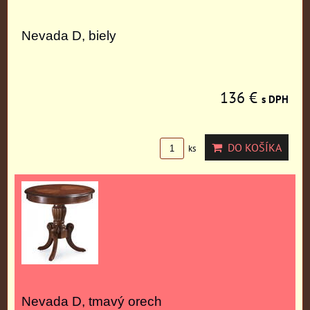
Nevada D, biely
136 €
s DPH
DO KOŠÍKA
ks
Nevada D, tmavý orech