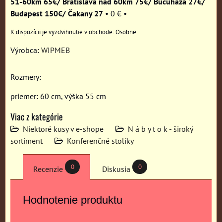
51-60km 65€/ Bratislava nad 60km 75€/ Bučuháza 27€/
Budapest 150€/ Čakany 27
•
0 €
•
Osobne
Výrobca:
WIPMEB
Rozmery:
priemer: 60 cm, výška 55 cm
Viac z kategórie
Niektoré kusy v e-shope
N á b y t o k - široký
sortiment
Konferenčné stolíky
0
0
Recenzie
Diskusia
Hodnotenie produktu