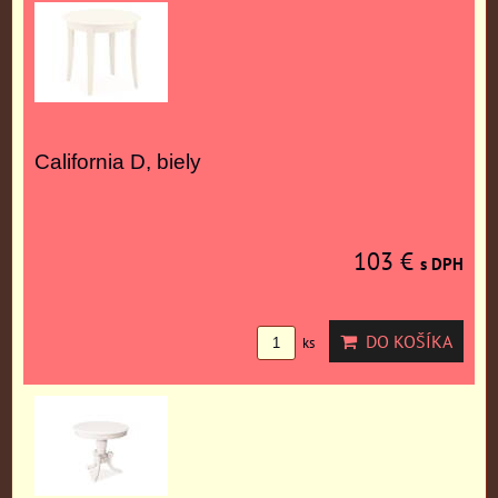
California D, biely
103 €
s DPH
DO KOŠÍKA
ks