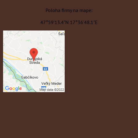
Poloha firmy na mape:
47°59'13.4"N 17°36'48.1"E