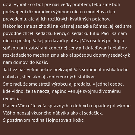
už aj vybrať - čo bol pre nás veľký problém, lebo sme boli
prekvapení rôznorodým výberom nielen modelov a ich
prevedeniu, ale aj ich rozličných kvalitných poťahov.
Nakoniec sme sa zhodli na krásnej sedačke Rómeo, aj keď sme
pôvodne chceli sedačku Benci, či sedačku Júliu. Páčil sa nám
nielen prístup Vašej predavačky, ale aj Váš osobný prístup a
spôsob pri uzatváraní konečnej ceny pri dolaďovaní detailov
rozkladacieho mechanizmu ako aj spôsobu dopravy sedačky k
nám domov, do Košíc.
Taktiež nás veľmi pekne prekvapil Váš sortiment rustikálneho
nábytku, stien ako aj konferenčných stolíkov.
Sme radi, že sme stretli výrobcu aj predajcu v jednej osobe,
kde vidno, že sa naozaj naplno venuje svojmu životnému
remeslu.
Prajem Vám ešte veľa správnych a dobrých nápadov pri výrobe
Vášho naozaj vkusného nábytku ako aj sedačiek.
S pozdravom rodina Hojnošova z Košíc.