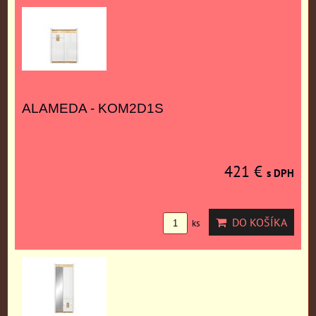
ALAMEDA - KOM2D1S
421 €
s DPH
DO KOŠÍKA
ks