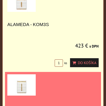
ALAMEDA - KOM3S
423 €
s DPH
DO KOŠÍKA
ks