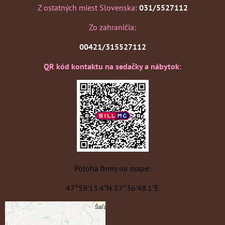
Z ostatných miest Slovenska:
031/5527112
Zo zahraničia:
00421/315527112
QR kód kontaktu na sedačky a nábytok
:
Poloha firmy na mape:
47°59'13.4"N 17°36'48.1"E