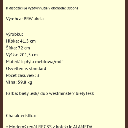
Osobne
Výrobca:
BRW akcia
výrobku:
Hĺbka: 41,5 cm
Šírka: 72 cm
Výška: 201,5 cm
Materiál: płyta meblowa/mdf
Osvetlenie: standard
Počet zásuviek: 3
Váha: 59.8 kg
Farba: biely lesk/ dub westminster/ biely lesk
Charakteristika:
• Moderný regál REG3S z kolekcie ALAMEDA.