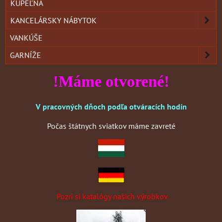
KÚPEĽŇA
KANCELÁRSKY NÁBYTOK
VANKÚŠE
GARNÍŽE
!Máme otvorené!
V pracovných dňoch podľa otváracích hodín
Počas štátnych sviatkov máme zavreté
Pozri si katalógy našich výrobkov