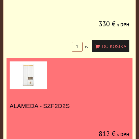
330 €
s DPH
DO KOŠÍKA
ks
ALAMEDA - SZF2D2S
812 €
s DPH