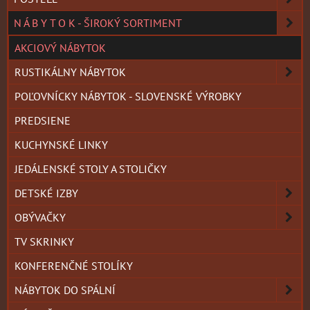
N Á B Y T O K - ŠIROKÝ SORTIMENT
AKCIOVÝ NÁBYTOK
RUSTIKÁLNY NÁBYTOK
POĽOVNÍCKY NÁBYTOK - SLOVENSKÉ VÝROBKY
PREDSIENE
KUCHYNSKÉ LINKY
JEDÁLENSKÉ STOLY A STOLIČKY
DETSKÉ IZBY
OBÝVAČKY
TV SKRINKY
KONFERENČNÉ STOLÍKY
NÁBYTOK DO SPÁLNÍ