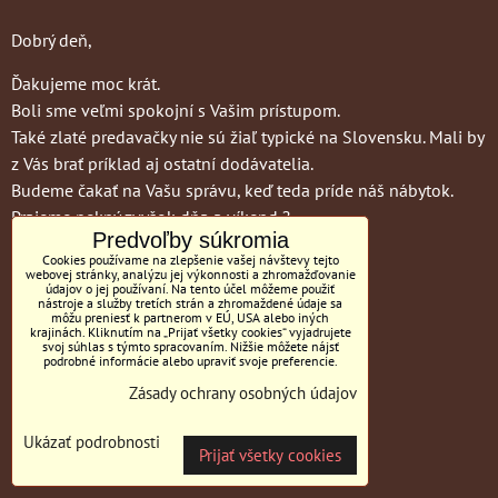
Dobrý deň,
Ďakujeme moc krát.
Boli sme veľmi spokojní s Vašim prístupom.
Také zlaté predavačky nie sú žiaľ typické na Slovensku. Mali by
z Vás brať príklad aj ostatní dodávatelia.
Budeme čakať na Vašu správu, keď teda príde náš nábytok.
Prajeme pekný zvyšok dňa a víkend ?
Predvoľby súkromia
S pozdravom
Cookies používame na zlepšenie vašej návštevy tejto
webovej stránky, analýzu jej výkonnosti a zhromažďovanie
A. M.
údajov o jej používaní. Na tento účel môžeme použiť
nástroje a služby tretích strán a zhromaždené údaje sa
môžu preniesť k partnerom v EÚ, USA alebo iných
krajinách. Kliknutím na „Prijať všetky cookies“ vyjadrujete
svoj súhlas s týmto spracovaním. Nižšie môžete nájsť
podrobné informácie alebo upraviť svoje preferencie.
Spokojní
Zásady ochrany osobných údajov
zákazníci
Ukázať podrobnosti
Prijať všetky cookies