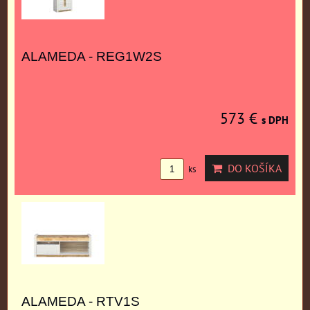
ALAMEDA - REG1W2S
573 €
s DPH
DO KOŠÍKA
ks
ALAMEDA - RTV1S