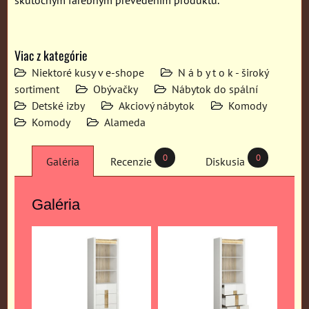
skutočným farebným prevedením produktu.
Viac z kategórie
Niektoré kusy v e-shope
N á b y t o k - široký
sortiment
Obývačky
Nábytok do spální
Detské izby
Akciový nábytok
Komody
Komody
Alameda
0
0
Galéria
Recenzie
Diskusia
Galéria