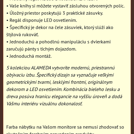
• Vaše knihy si môžete vystaviť zásluhou otvorených políc.
• Úložný priestor poskytujú 3 praktické zásuvky.
• Regál disponuje LED osvetlením.
• Špecifický je dekor na čele zásuviek, ktorý slúži ako
štýlová rukoväť.
• Jednoduchú a pohodlnú manipuláciu s dvierkami
zaručujú pánty s tichým dojazdom.
• Jednoduchá montáž.
S kolekciou ALAMEDA vytvoríte modernú, priestrannú
obývaciu izbu. Špecifický dizajn sa vyznačuje veľkými
geometrickými tvarmi, lesklými frontmi, originálnym
dekorom a LED osvetlením. Kombinácia bieleho lesku a
dreva posúva hranicu elegancie na vyššiu úroveň a dodá
Vášmu interiéru vizuálnu dokonalosť.
Farba nábytku na Vašom monitore sa nemusí zhodovať so