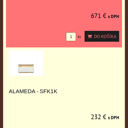
671 €
s DPH
DO KOŠÍKA
ks
ALAMEDA - SFK1K
232 €
s DPH