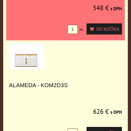
548 €
s DPH
DO KOŠÍKA
ks
ALAMEDA - KOM2D3S
626 €
s DPH