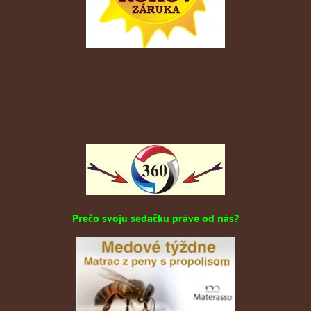
Prečo svoju sedačku práve od nás?