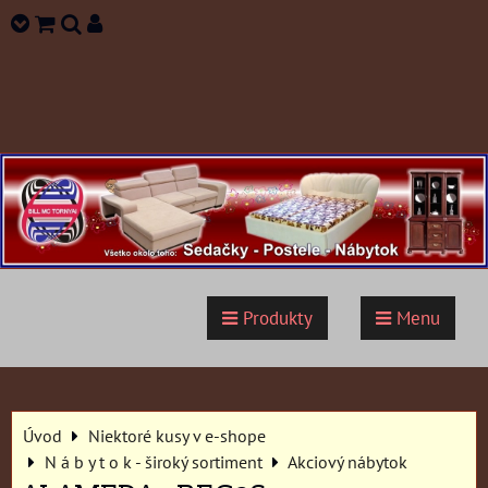
Produkty
Menu
Úvod
Niektoré kusy v e-shope
N á b y t o k - široký sortiment
Akciový nábytok