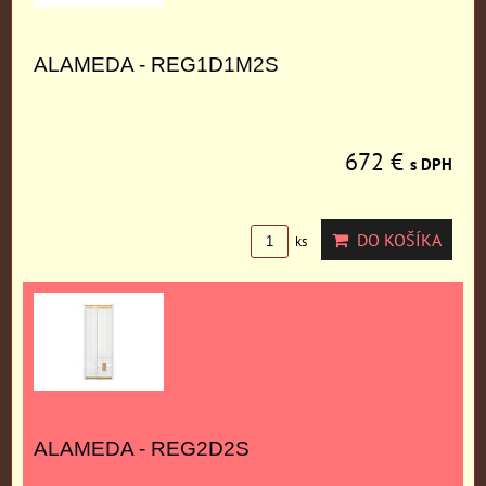
ALAMEDA - REG1D1M2S
672 €
s DPH
DO KOŠÍKA
ks
ALAMEDA - REG2D2S