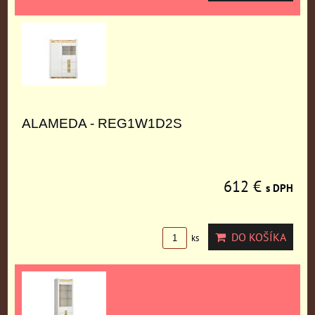
ALAMEDA - REG1W1D2S
612 €
s DPH
DO KOŠÍKA
ks