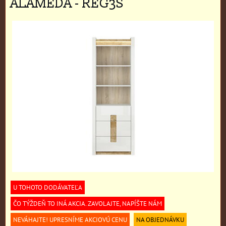
ALAMEDA - REG3S
U TOHOTO DODÁVATEĽA
ČO TÝŽDEŇ TO INÁ AKCIA. ZAVOLAJTE, NAPÍŠTE NÁM
NEVÁHAJTE! UPRESNÍME AKCIOVÚ CENU
NA OBJEDNÁVKU