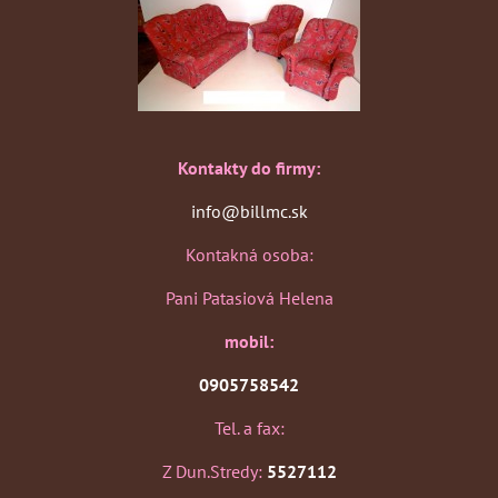
Kontakty do firmy:
info@billmc.sk
Kontakná osoba:
Pani Patasiová Helena
mobil:
0905758542
Tel. a fax:
Z Dun.Stredy:
5527112