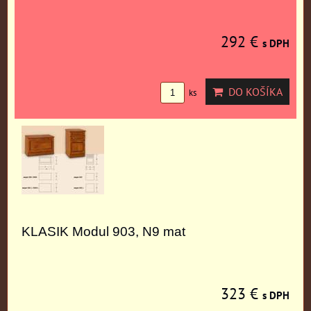
292 €
s DPH
DO KOŠÍKA
ks
KLASIK Modul 903, N9 mat
323 €
s DPH