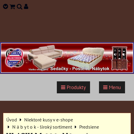
Produkty
Menu
Úvod
Niektoré kusy v e-shope
N á b y t o k - široký sortiment
Predsiene