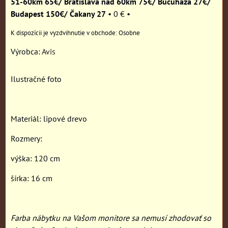
51-60km 65€/ Bratislava nad 60km 75€/ Bučuháza 27€/
Budapest 150€/ Čakany 27
•
0 €
•
Osobne
Výrobca:
Avis
Ilustračné foto
Materiál: lipové drevo
Rozmery:
výška: 120 cm
šírka: 16 cm
Farba nábytku na Vašom monitore sa nemusí zhodovať so