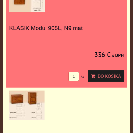
KLASIK Modul 905L, N9 mat
336 €
s DPH
DO KOŠÍKA
ks