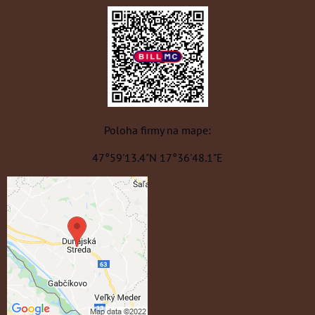
Poloha firmy na mape:
47°59'13.4"N 17°36'48.1"E