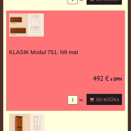
KLASIK Modul 751, N9 mat
492 €
s DPH
DO KOŠÍKA
ks