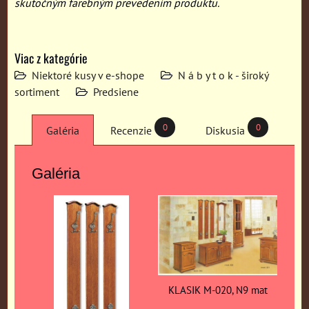
skutočným farebným prevedením produktu.
Viac z kategórie
Niektoré kusy v e-shope
N á b y t o k - široký
sortiment
Predsiene
0
0
Galéria
Recenzie
Diskusia
Galéria
KLASIK M-020, N9 mat