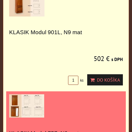
KLASIK Modul 901L, N9 mat
502 €
s DPH
DO KOŠÍKA
ks