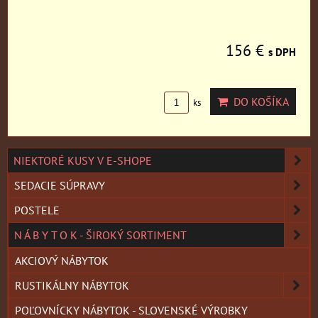
156 €
s DPH
DO KOŠÍKA
ks
NIEKTORÉ KUSY V E-SHOPE
SEDACIE SÚPRAVY
POSTELE
N Á B Y T O K - ŠIROKÝ SORTIMENT
AKCIOVÝ NÁBYTOK
RUSTIKÁLNY NÁBYTOK
POĽOVNÍCKY NÁBYTOK - SLOVENSKÉ VÝROBKY