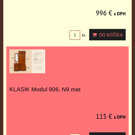
996 €
s DPH
DO KOŠÍKA
ks
KLASIK Modul 906, N9 mat
115 €
s DPH