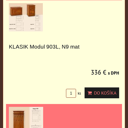
KLASIK Modul 903L, N9 mat
336 €
s DPH
DO KOŠÍKA
ks