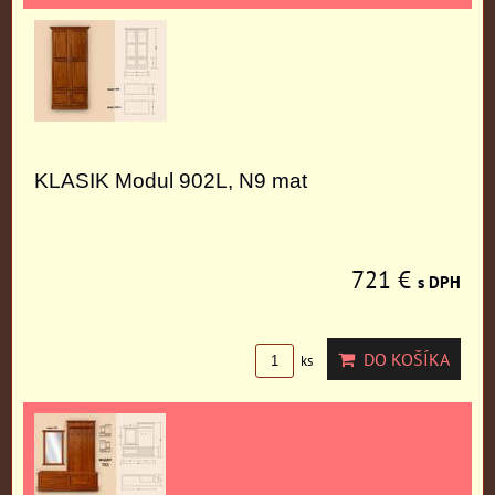
KLASIK Modul 902L, N9 mat
721 €
s DPH
DO KOŠÍKA
ks