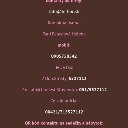
Kontakty do firmy:
info@billmc.sk
Kontakná osoba:
Pani Patasiová Helena
mobil:
0905758542
Tel. a fax:
Z Dun.Stredy:
5527112
Z ostatných miest Slovenska:
031/5527112
Zo zahraničia:
00421/315527112
QR kód kontaktu na sedačky a nábytok
: