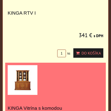
KINGA RTV I
341 €
s DPH
DO KOŠÍKA
ks
KINGA Vitrína s komodou