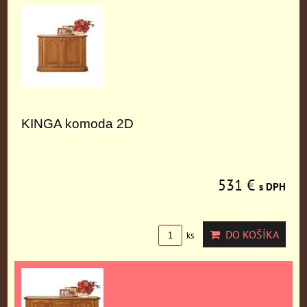
KINGA komoda 2D
531 €
s DPH
DO KOŠÍKA
ks