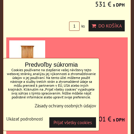
531 €
s DPH
DO KOŠÍKA
ks
Predvoľby súkromia
Cookies používame na zlepšenie vašej návštevy tejto
webovej stránky, analýzu jej výkonnosti a zhromažďovanie
údajov o jej používaní. Na tento účel môžeme použiť
nástroje a služby tretích strán a zhromaždené údaje sa
môžu preniesť k partnerom v EÚ, USA alebo iných
krajinách. Kliknutím na „Prijať všetky cookies“ vyjadrujete
KINGA skriňa
svoj súhlas s týmto spracovaním. Nižšie môžete nájsť
podrobné informácie alebo upraviť svoje preferencie.
Zásady ochrany osobných údajov
1001 €
Ukázať podrobnosti
s DPH
Prijať všetky cookies