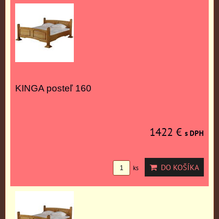
KINGA posteľ 160
1422 €
s DPH
DO KOŠÍKA
ks