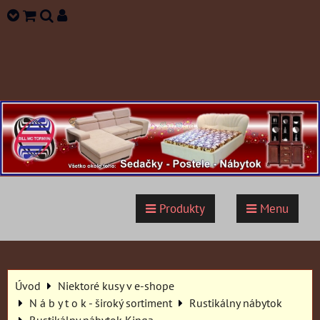
Produkty
Menu
Úvod
Niektoré kusy v e-shope
N á b y t o k - široký sortiment
Rustikálny nábytok
Rustikálny nábytok Kinga