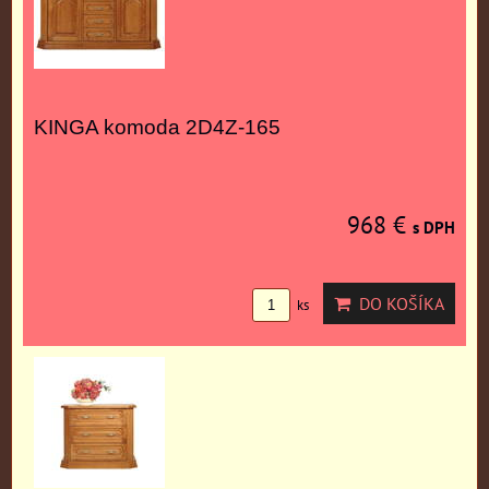
KINGA komoda 2D4Z-165
968 €
s DPH
DO KOŠÍKA
ks