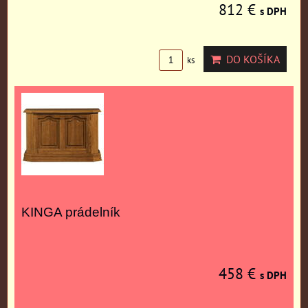
812 €
s DPH
DO KOŠÍKA
ks
KINGA prádelník
458 €
s DPH