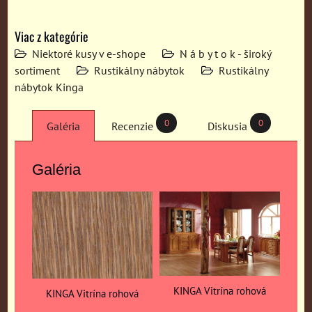
Viac z kategórie
Niektoré kusy v e-shope
N á b y t o k - široký
sortiment
Rustikálny nábytok
Rustikálny
nábytok Kinga
0
0
Galéria
Recenzie
Diskusia
Galéria
KINGA Vitrína rohová
KINGA Vitrína rohová