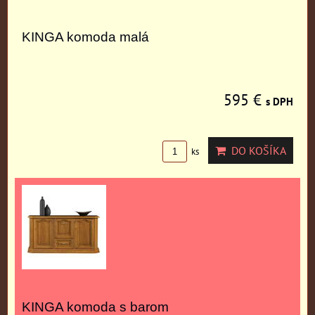
KINGA komoda malá
595 €
s DPH
DO KOŠÍKA
ks
KINGA komoda s barom