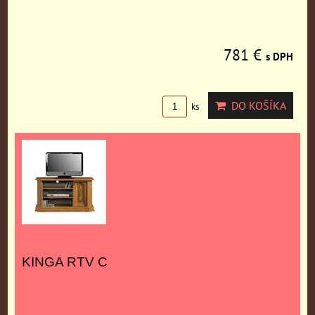
781 €
s DPH
DO KOŠÍKA
ks
KINGA RTV C