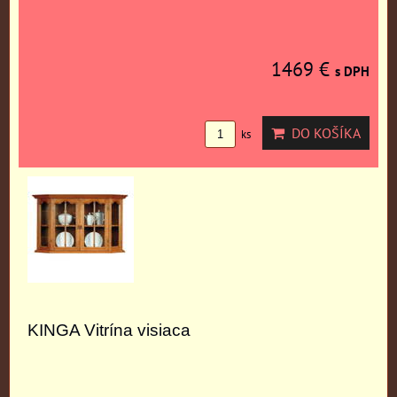
1469 €
s DPH
DO KOŠÍKA
ks
KINGA Vitrína visiaca