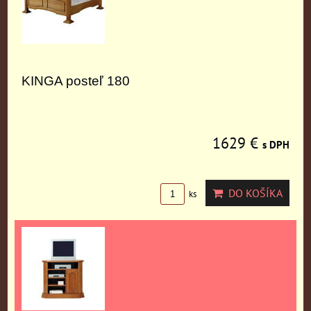
KINGA posteľ 180
1629 €
s DPH
DO KOŠÍKA
ks