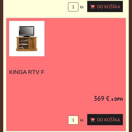
DO KOŠÍKA
ks
KINGA RTV F
369 €
s DPH
DO KOŠÍKA
ks