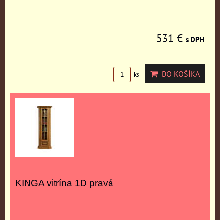
531 €
s DPH
DO KOŠÍKA
ks
KINGA vitrína 1D pravá