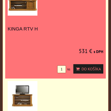
KINGA RTV H
531 €
s DPH
DO KOŠÍKA
ks