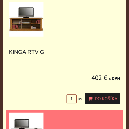
KINGA RTV G
402 €
s DPH
DO KOŠÍKA
ks