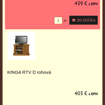
439 €
s DPH
DO KOŠÍKA
ks
KINGA RTV D rohová
403 €
s DPH