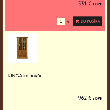
531 €
s DPH
DO KOŠÍKA
ks
KINGA knihovňa
962 €
s DPH