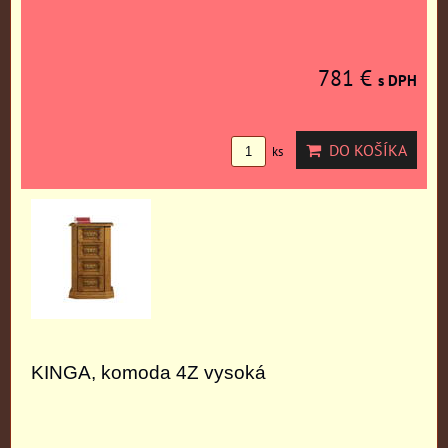
781 €
s DPH
DO KOŠÍKA
ks
KINGA, komoda 4Z vysoká