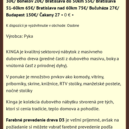
30€/ Boheľov 20€/ Bratislava do 50km 55€/ Bratislava
51-60km 65€/ Bratislava nad 60km 75€/ Bučuháza 27€/
Budapest 150€/ Čakany 27
•
0 €
•
Osobne
Výrobca:
Pyka
KINGA je kvalitný sektorový nábytok z masívneho
dubového dreva (predné časti z dubového masívu, boky a
vnútorná časť z prírodnej dyhy).
V ponuke je množstvo prvkov ako komody, vitríny,
príborníky, skrine, knižnice, RTV stolíky, manželské postele,
nočné stolíky
Kinga je kolekcia dubového nábytku stvorená pre tých,
ktorí si cenia tradície, teplo domova a pohodlie.
Farebné prevedenie dreva D3
je veľmi príjemné, avšak na
požiadanie si môžete vybrať farebné prevedenie podľa