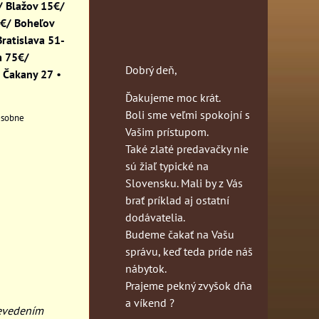
 Blažov 15€/
0€/ Boheľov
ratislava 51-
m 75€/
Dobrý deň,
 Čakany 27
•
Ďakujeme moc krát.
Boli sme veľmi spokojní s
sobne
Vašim prístupom.
Také zlaté predavačky nie
sú žiaľ typické na
Slovensku. Mali by z Vás
brať príklad aj ostatní
dodávatelia.
Budeme čakať na Vašu
správu, keď teda príde náš
nábytok.
Prajeme pekný zvyšok dňa
a víkend ?
revedením