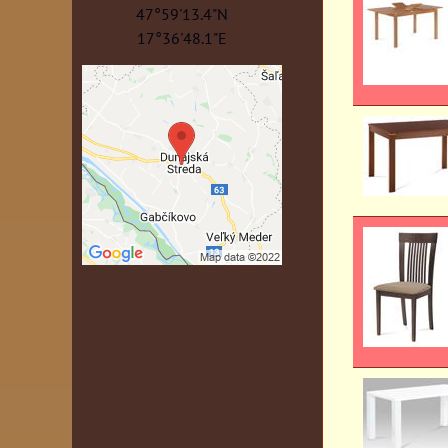
47°59'13.4"N
17°36'48.1"E