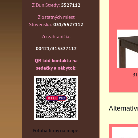
Z Dun.Stredy:
5527112
Z ostatných miest
Slovenska:
031/5527112
Zo zahraničia:
00421/315527112
QR kód kontaktu na
sedačky a nábytok
:
BT
Alternatí
Poloha firmy na mape: