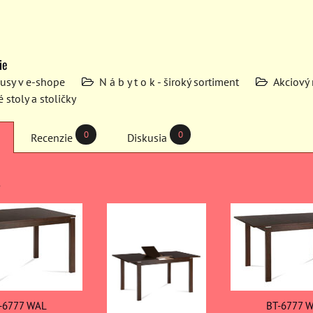
ie
kusy v e-shope
N á b y t o k - široký sortiment
Akciový
 stoly a stoličky
0
0
Recenzie
Diskusia
-6777 WAL
BT-6777 