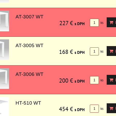
AT-3007 WT
227 €
D
ks
s DPH
AT-3005 WT
168 €
D
ks
s DPH
AT-3006 WT
200 €
D
ks
s DPH
HT-510 WT
454 €
D
ks
s DPH