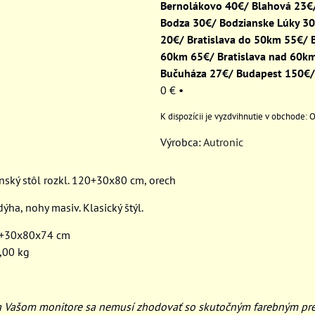
Bernolákovo 40€/ Blahová 23€/
Bodza 30€/ Bodzianske Lúky 3
20€/ Bratislava do 50km 55€/ B
60km 65€/ Bratislava nad 60k
Bučuháza 27€/ Budapest 150€/
0 €
•
O
Výrobca:
Autronic
nský stôl rozkl. 120+30x80 cm, orech
ýha, nohy masiv. Klasický štýl.
0+30x80x74 cm
,00 kg
na Vašom monitore sa nemusí zhodovať so skutočným farebným p