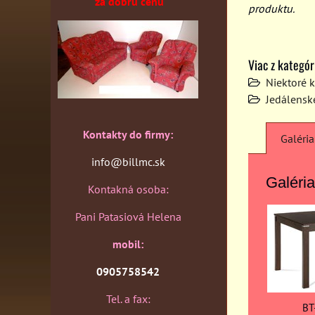
za dobrú cenu
produktu.
Viac z kategór
Niektoré 
Jedálenské
Kontakty do firmy:
Galéria
info@billmc.sk
Galéria
Kontakná osoba:
Pani Patasiová Helena
mobil:
0905758542
Tel. a fax:
BT