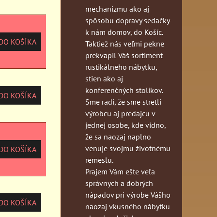
mechanizmu ako aj
spôsobu dopravy sedačky
k nám domov, do Košíc.
O KOŠÍKA
Taktiež nás veľmi pekne
prekvapil Váš sortiment
rustikálneho nábytku,
stien ako aj
konferenčných stolíkov.
O KOŠÍKA
Sme radi, že sme stretli
výrobcu aj predajcu v
jednej osobe, kde vidno,
že sa naozaj naplno
venuje svojmu životnému
O KOŠÍKA
remeslu.
Prajem Vám ešte veľa
správnych a dobrých
nápadov pri výrobe Vášho
O KOŠÍKA
naozaj vkusného nábytku