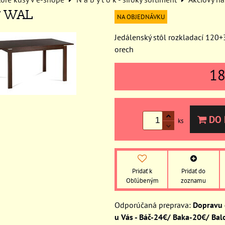
7 WAL
NA OBJEDNÁVKU
Jedálenský stôl rozkladací 120
orech
1
DO 
ks
Pridať k
Pridať do
Obľúbeným
zoznamu
Dopravu
u Vás - Báč-24€/ Baka-20€/ Bal