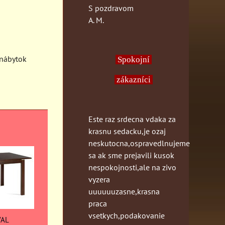
S pozdravom
A. M.
 nábytok
Spokojní
zákazníci
Este raz srdecna vdaka za
krasnu sedacku,je ozaj
neskutocna,ospravedlnujeme
sa ak sme prejavili kusok
nespokojnosti,ale na zivo
vyzera
uuuuuuzasne,krasna
praca
vsetkych,podakovanie
WAL