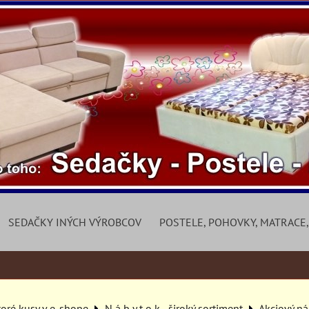
SEDAČKY INÝCH VÝROBCOV
POSTELE, POHOVKY, MATRACE,
toré kusy v e-shope
N á b y t o k - široký sortiment
Akciový n