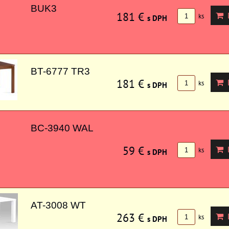
BUK3
181 €
D
ks
s DPH
BT-6777 TR3
181 €
D
ks
s DPH
BC-3940 WAL
59 €
D
ks
s DPH
AT-3008 WT
263 €
D
ks
s DPH