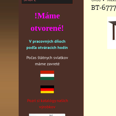
BT-677
!Máme
otvorené!
V pracovných dňoch
podľa otváracích hodín
Počas štátnych sviatkov
máme zavreté
Pozri si katalógy našich
výrobkov