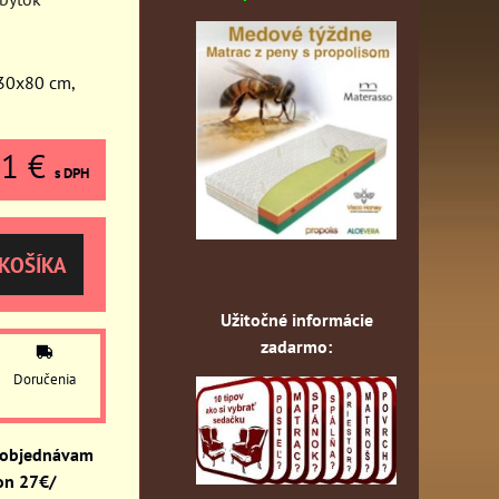
+30x80 cm,
81 €
s DPH
KOŠÍKA
Užitočné informácie
zadarmo:
Doručenia
 objednávam
on 27€/