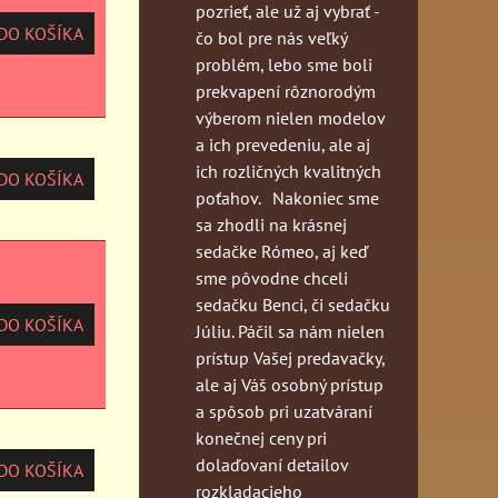
pozrieť, ale už aj vybrať -
O KOŠÍKA
čo bol pre nás veľký
problém, lebo sme boli
prekvapení rôznorodým
výberom nielen modelov
a ich prevedeniu, ale aj
ich rozličných kvalitných
O KOŠÍKA
poťahov. Nakoniec sme
sa zhodli na krásnej
sedačke Rómeo, aj keď
sme pôvodne chceli
sedačku Benci, či sedačku
O KOŠÍKA
Júliu. Páčil sa nám nielen
prístup Vašej predavačky,
ale aj Váš osobný prístup
a spôsob pri uzatváraní
konečnej ceny pri
dolaďovaní detailov
O KOŠÍKA
rozkladacieho