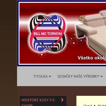
TITULKA
SEDAČKY NAŠE VÝROBKY
NIEKTORÉ KUSY V E-
SHOPE
Úvod
Niek