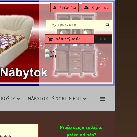
Prihlásiť sa
Registrácia
Nákupný košík
0 €
 ROŠTY
NÁBYTOK - Š.SORTIMENT
Prečo svoju sedačku
práve od nás?
ábytok