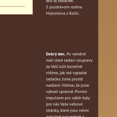
ako aj sedačiek.
S pozdravom rodina
Hojnošova z Košíc.
Dobrý den.
Po výměně
naší staré sedací soupravy
za Vaši Julii konečně
vidíme, jak má vypadat
sedačka. Jsme prostě
nadšeni. Vidíme, že jsme
vybrali správně. Prvním
impulzem pro výběr byly
pro nás Vaše vebové
stránky, které jsou velmi
precizně provedené a