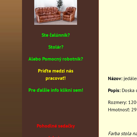
Ste čalúnník?
Stolár?
Alebo Pomocný robotník?
Príďte medzi nás
pracovať!
Názov:
jedále
Pre ďalšie info klikni sem!
Popis:
Doska d
Rozmery: 12
Hmotnosť: 29
Pohodlné sedačky
Farba stola 