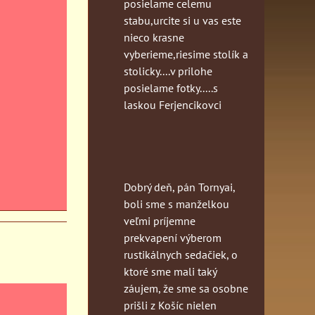
posielame celemu
stabu,urcite si u vas este
nieco krasne
vyberieme,riesime stolík a
stolicky....v prilohe
posielame fotky.....s
laskou Ferjencikovci
Dobrý deň, pán Tornyai,
boli sme s manželkou
veľmi príjemne
prekvapení výberom
rustikálnych sedačiek, o
ktoré sme mali taký
záujem, že sme sa osobne
prišli z Košíc nielen