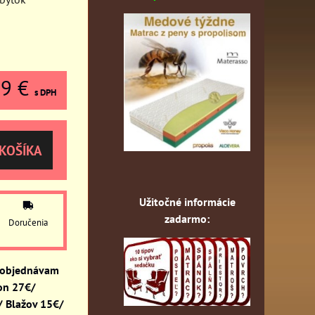
59 €
s DPH
KOŠÍKA
Užitočné informácie
zadarmo:
Doručenia
 objednávam
on 27€/
 Blažov 15€/