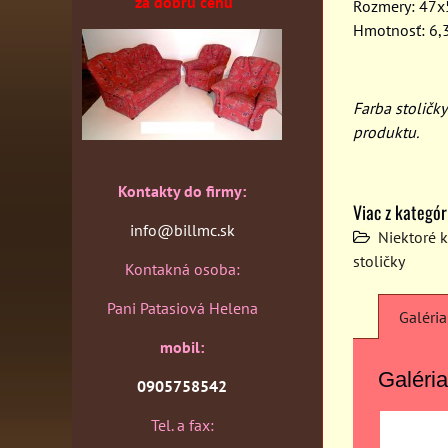
za dobrú cenu
Rozmery: 47
Hmotnosť: 6,
Farba stolič
produktu.
Kontakty do firmy:
Viac z kategór
info@billmc.sk
Niektoré 
stoličky
Kontakná osoba:
Pani Patasiová Helena
Galéria
mobil:
Galéria
0905758542
Tel. a fax: