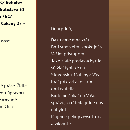
0€/ Boheľov
ratislava 51-
m 75€/
 Čakany 27
•
Dobrý deň,
Ďakujeme moc krát.
sobne
Boli sme veľmi spokojní s
Vašim prístupom.
Také zlaté predavačky nie
sú žiaľ typické na
Slovensku. Mali by z Vás
brať príklad aj ostatní
é práce. Židle
dodávatelia.
vou úpravou –
Budeme čakať na Vašu
tvarované
správu, keď teda príde náš
ní židle
nábytok.
Prajeme pekný zvyšok dňa
a víkend ?