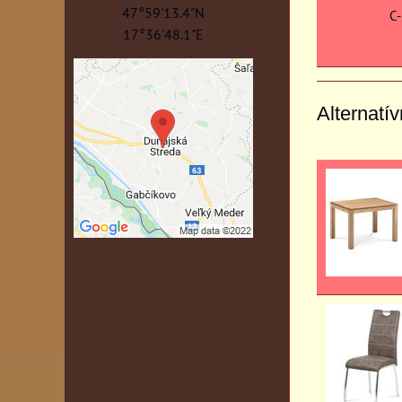
47°59'13.4"N
C
17°36'48.1"E
Alternatí