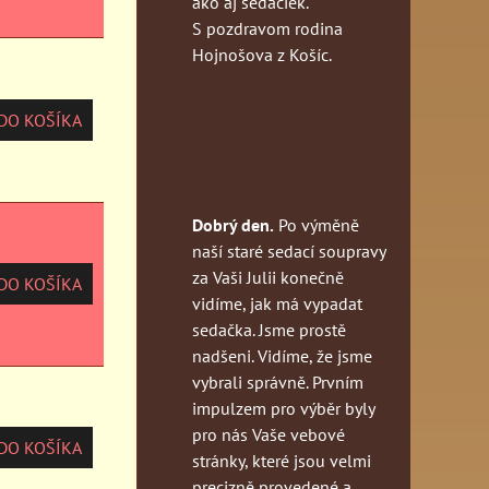
ako aj sedačiek.
S pozdravom rodina
Hojnošova z Košíc.
O KOŠÍKA
Dobrý den.
Po výměně
naší staré sedací soupravy
za Vaši Julii konečně
O KOŠÍKA
vidíme, jak má vypadat
sedačka. Jsme prostě
nadšeni. Vidíme, že jsme
vybrali správně. Prvním
impulzem pro výběr byly
pro nás Vaše vebové
O KOŠÍKA
stránky, které jsou velmi
precizně provedené a