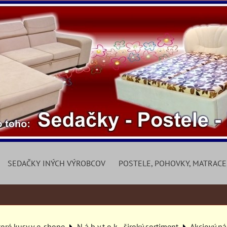
SEDAČKY INÝCH VÝROBCOV
POSTELE, POHOVKY, MATRACE
toré kusy v e-shope
N á b y t o k - široký sortiment
Akciový n