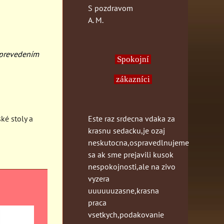
S pozdravom
A. M.
 prevedením
Spokojní
zákazníci
Este raz srdecna vdaka za
ké stoly a
krasnu sedacku,je ozaj
neskutocna,ospravedlnujeme
sa ak sme prejavili kusok
nespokojnosti,ale na zivo
vyzera
uuuuuuzasne,krasna
praca
vsetkych,podakovanie