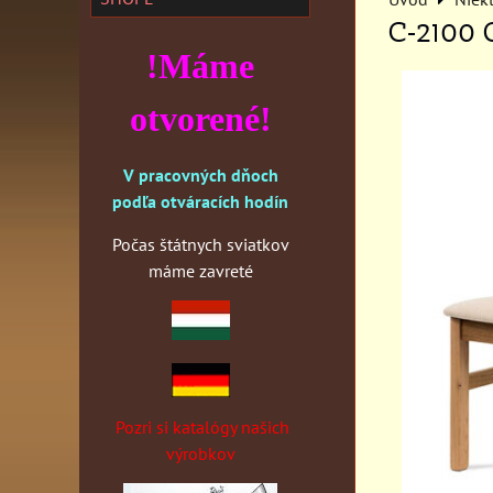
C-2100
!Máme
otvorené!
V pracovných dňoch
podľa otváracích hodín
Počas štátnych sviatkov
máme zavreté
Pozri si katalógy našich
výrobkov