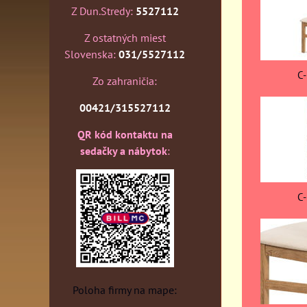
Z Dun.Stredy:
5527112
Z ostatných miest
Slovenska:
031/5527112
C
Zo zahraničia:
00421/315527112
QR kód kontaktu na
sedačky a nábytok
:
C
Poloha firmy na mape: