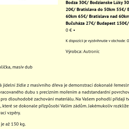
Bodza 30€/ Bodzianske Lúky 3
20€/ Bratislava do 50km 55€/ B
60km 65€/ Bratislava nad 60k
Bučuháza 27€/ Budapest 150€/
0 €
•
O
Výrobca:
Autronic
olička, masív dub
á jídelní židle z masivního dřeva je demonstrací dokonalé řemesln
 zpracovaného dubu s precizním mořením a nadstandardní povrcho
k pro dlouhodobé zachování materiálu. Na Vašem pohodlí přidají 
, které se dokonale přizpůsobí Vašim zádům. Jakémukoliv rozklíže
ací vzpěry.
 je až 130 kg.