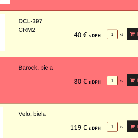
DCL-397
CRM2
40 €
D
ks
s DPH
Barock, biela
80 €
D
ks
s DPH
Velo, biela
119 €
D
ks
s DPH