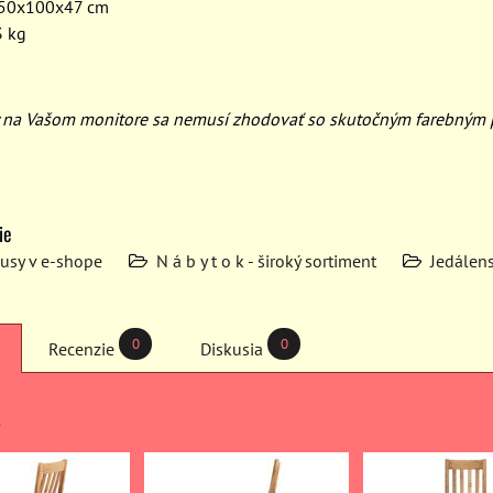
x50x100x47 cm
3 kg
ky na Vašom monitore sa nemusí zhodovať so skutočným farebným
ie
kusy v e-shope
N á b y t o k - široký sortiment
Jedálens
0
0
Recenzie
Diskusia