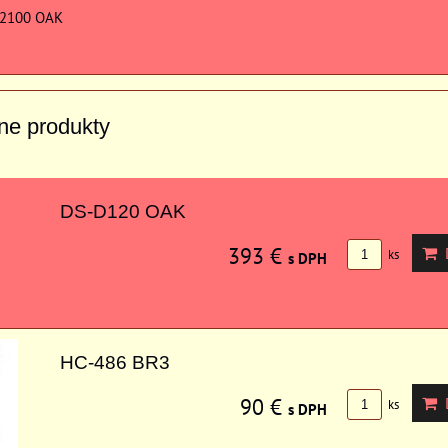
-2100 OAK
vne produkty
DS-D120 OAK
393 €
D
ks
s DPH
HC-486 BR3
90 €
D
ks
s DPH