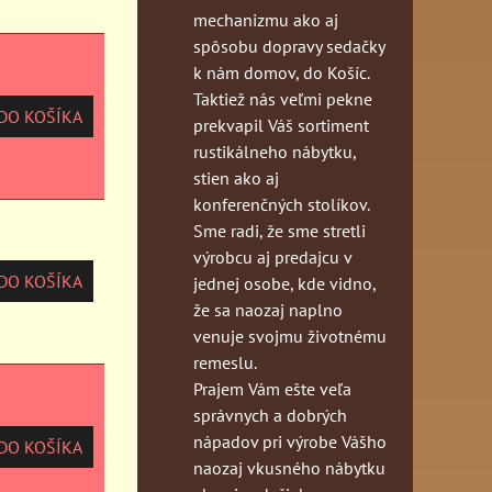
mechanizmu ako aj
spôsobu dopravy sedačky
k nám domov, do Košíc.
Taktiež nás veľmi pekne
O KOŠÍKA
prekvapil Váš sortiment
rustikálneho nábytku,
stien ako aj
konferenčných stolíkov.
Sme radi, že sme stretli
výrobcu aj predajcu v
O KOŠÍKA
jednej osobe, kde vidno,
že sa naozaj naplno
venuje svojmu životnému
remeslu.
Prajem Vám ešte veľa
správnych a dobrých
nápadov pri výrobe Vášho
O KOŠÍKA
naozaj vkusného nábytku