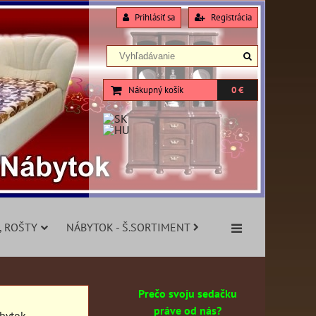
Prihlásiť sa
Registrácia
Nákupný košík
0 €
, ROŠTY
NÁBYTOK - Š.SORTIMENT
Prečo svoju sedačku
práve od nás?
ábytok