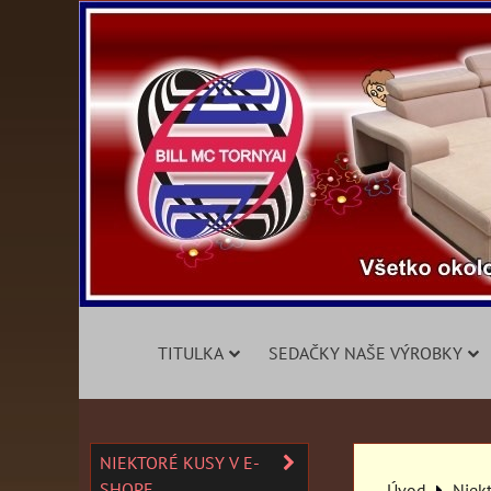
TITULKA
SEDAČKY NAŠE VÝROBKY
NIEKTORÉ KUSY V E-
SHOPE
Úvod
Niek