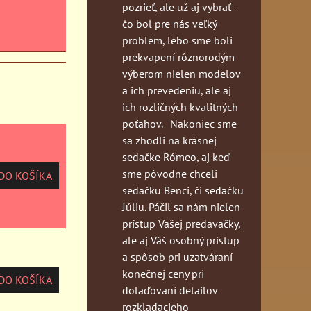
pozrieť, ale už aj vybrať -
čo bol pre nás veľký
problém, lebo sme boli
prekvapení rôznorodým
výberom nielen modelov
a ich prevedeniu, ale aj
ich rozličných kvalitných
poťahov. Nakoniec sme
sa zhodli na krásnej
sedačke Rómeo, aj keď
sme pôvodne chceli
O KOŠÍKA
sedačku Benci, či sedačku
Júliu. Páčil sa nám nielen
prístup Vašej predavačky,
ale aj Váš osobný prístup
a spôsob pri uzatváraní
konečnej ceny pri
O KOŠÍKA
dolaďovaní detailov
rozkladacieho