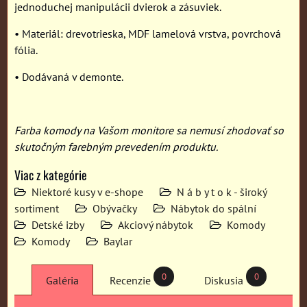
jednoduchej manipulácii dvierok a zásuviek.
• Materiál: drevotrieska, MDF lamelová vrstva, povrchová
fólia.
• Dodávaná v demonte.
Farba komody na Vašom monitore sa nemusí zhodovať so
skutočným farebným prevedením produktu.
Viac z kategórie
Niektoré kusy v e-shope
N á b y t o k - široký
sortiment
Obývačky
Nábytok do spální
Detské izby
Akciový nábytok
Komody
Komody
Baylar
0
0
Galéria
Recenzie
Diskusia