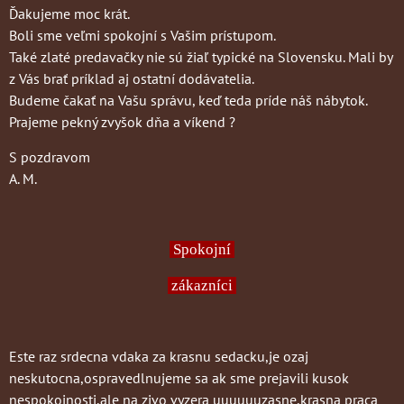
Ďakujeme moc krát.
Boli sme veľmi spokojní s Vašim prístupom.
Také zlaté predavačky nie sú žiaľ typické na Slovensku. Mali by
z Vás brať príklad aj ostatní dodávatelia.
Budeme čakať na Vašu správu, keď teda príde náš nábytok.
Prajeme pekný zvyšok dňa a víkend ?
S pozdravom
A. M.
Spokojní
zákazníci
Este raz srdecna vdaka za krasnu sedacku,je ozaj
neskutocna,ospravedlnujeme sa ak sme prejavili kusok
nespokojnosti,ale na zivo vyzera uuuuuuzasne,krasna praca