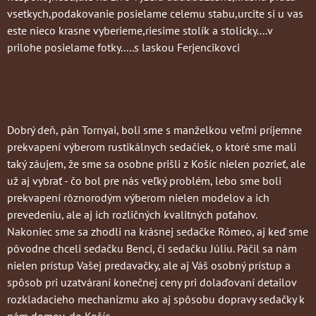
vsetkych,podakovanie posielame celemu stabu,urcite si u vas
este nieco krasne vyberieme,riesime stolík a stolicky....v
prilohe posielame fotky.....s laskou Ferjencikovci
Dobrý deň, pán Tornyai, boli sme s manželkou veľmi príjemne
prekvapení výberom rustikálnych sedačiek, o ktoré sme mali
taký záujem, že sme sa osobne prišli z Košíc nielen pozrieť, ale
už aj vybrať - čo bol pre nás veľký problém, lebo sme boli
prekvapení rôznorodým výberom nielen modelov a ich
prevedeniu, ale aj ich rozličných kvalitných poťahov.
Nakoniec sme sa zhodli na krásnej sedačke Rómeo, aj keď sme
pôvodne chceli sedačku Benci, či sedačku Júliu. Páčil sa nám
nielen prístup Vašej predavačky, ale aj Váš osobný prístup a
spôsob pri uzatváraní konečnej ceny pri dolaďovaní detailov
rozkladacieho mechanizmu ako aj spôsobu dopravy sedačky k