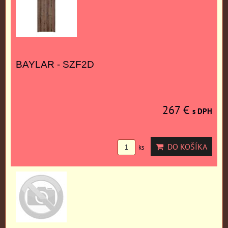
BAYLAR - SZF2D
267 €
s DPH
DO KOŠÍKA
ks