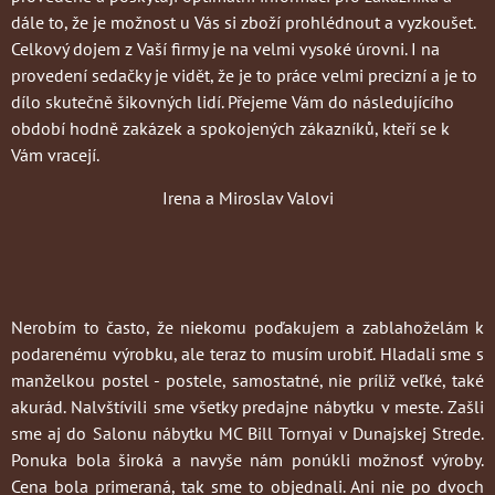
dále to, že je možnost u Vás si zboží prohlédnout a vyzkoušet.
Celkový dojem z Vaší firmy je na velmi vysoké úrovni. I na
provedení sedačky je vidět, že je to práce velmi precizní a je to
dílo skutečně šikovných lidí. Přejeme Vám do následujícího
období hodně zakázek a spokojených zákazníků, kteří se k
Vám vracejí.
Irena a Miroslav Valovi
Nerobím to často
, že niekomu poďakujem a zablahoželám k
podarenému výrobku, ale teraz to musím urobiť. Hladali sme s
manželkou postel - postele, samostatné, nie príliž veľké, také
akurád. Nalvštívili sme všetky predajne nábytku v meste. Zašli
sme aj do Salonu nábytku MC Bill Tornyai v Dunajskej Strede.
Ponuka bola široká a navyše nám ponúkli možnosť výroby.
Cena bola primeraná, tak sme to objednali. Ani nie po dvoch