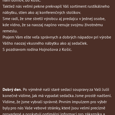
nám domov, do Košíc.
Taktiež nás veľmi pekne prekvapil Váš sortiment rustikálneho
nábytku, stien ako aj konferenčných stolíkov.
Sme radi, že sme stretli výrobcu aj predajcu v jednej osobe,
kde vidno, že sa naozaj naplno venuje svojmu životnému
remeslu.
Prajem Vám ešte veľa správnych a dobrých nápadov pri výrobe
Vášho naozaj vkusného nábytku ako aj sedačiek.
S pozdravom rodina Hojnošova z Košíc.
Dobrý den.
Po výměně naší staré sedací soupravy za Vaši Julii
konečně vidíme, jak má vypadat sedačka. Jsme prostě nadšeni.
Vidíme, že jsme vybrali správně. Prvním impulzem pro výběr
byly pro nás Vaše vebové stránky, které jsou velmi precizně
provedené a poskytují optimální informaci pro zákazníka a