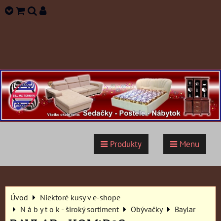
Produkty
Menu
Úvod
Niektoré kusy v e-shope
N á b y t o k - široký sortiment
Obývačky
Baylar