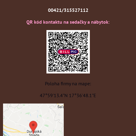
00421/315527112
QR kód kontaktu na sedačky a nábytok
:
Poloha firmy na mape:
47°59'13.4"N 17°36'48.1"E