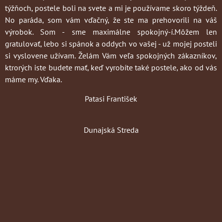
týžňoch, postele boli na svete a mi je používame skoro týždeň.
No paráda, som vám vďačný, že ste ma prehovorili na váš
výrobok. Som - sme maximálne spokojný-í.Môžem len
gratulovať, lebo si spánok a oddych vo vašej - už mojej posteli
si vyslovene užívam. Želám Vám veľa spokojných zákazníkov,
ktrorých iste budete mať, keď vyrobíte také postele, ako od vás
máme my. Vďaka.
Patasi František
Dunajská Streda