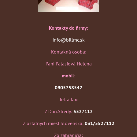
Kontakty do firmy:
info@billmc.sk
Kontakná osoba:
Pani Patasiová Helena
mobil:
0905758542
Tel. a fax:
Z Dun.Stredy:
5527112
Z ostatných miest Slovenska:
031/5527112
Zo zahraničia: