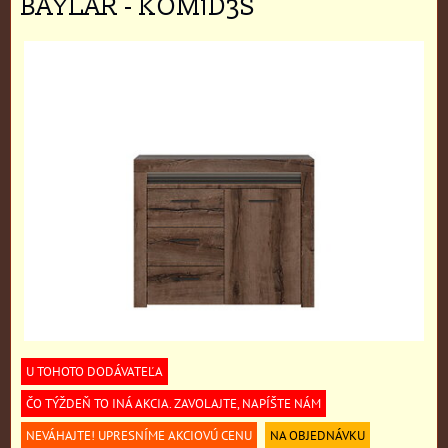
BAYLAR - KOM1D3S
U TOHOTO DODÁVATEĽA
ČO TÝŽDEŇ TO INÁ AKCIA. ZAVOLAJTE, NAPÍŠTE NÁM
NEVÁHAJTE! UPRESNÍME AKCIOVÚ CENU
NA OBJEDNÁVKU