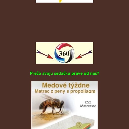
Prečo svoju sedačku práve od nás?