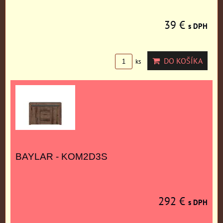
39 €
s DPH
DO KOŠÍKA
ks
BAYLAR - KOM2D3S
292 €
s DPH