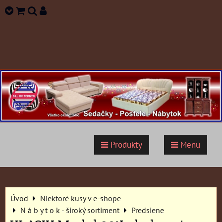
Produkty
Menu
Úvod
Niektoré kusy v e-shope
N á b y t o k - široký sortiment
Predsiene