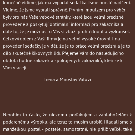
konečně vidíme, jak má vypadat sedačka. Jsme prostě nadšeni.
Vidíme, že jsme vybrali správně. Prvním impulzem pro výběr
byly pro nás Vaše vebové stránky, které jsou velmi precizně
provedené a poskytují optimální informaci pro zákazníka a
dále to, že je možnost u Vás si zboží prohlédnout a vyzkoušet.
Celkový dojem z Vaší firmy je na velmi vysoké úrovni. I na
provedení sedačky je vidět, že je to práce velmi precizní a je to
dílo skutečně šikovných lidí. Přejeme Vám do následujícího
období hodně zakázek a spokojených zákazníků, kteří se k
Vám vracejí.
Irena a Miroslav Valovi
Nerobím to často
, že niekomu poďakujem a zablahoželám k
podarenému výrobku, ale teraz to musím urobiť. Hladali sme s
manželkou postel - postele, samostatné, nie príliž veľké, také