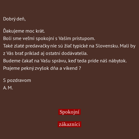
Dobrý deň,
Ďakujeme moc krát.
Boli sme veľmi spokojní s Vašim prístupom.
Také zlaté predavačky nie sú žiaľ typické na Slovensku. Mali by
z Vás brať príklad aj ostatní dodávatelia.
Budeme čakať na Vašu správu, keď teda príde náš nábytok.
Prajeme pekný zvyšok dňa a víkend ?
S pozdravom
A. M.
Spokojní
zákazníci