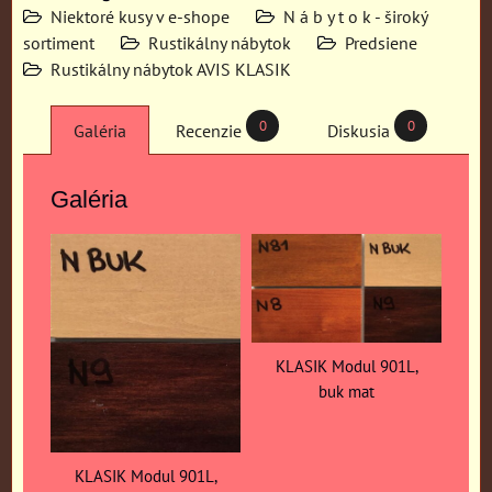
Niektoré kusy v e-shope
N á b y t o k - široký
sortiment
Rustikálny nábytok
Predsiene
Rustikálny nábytok AVIS KLASIK
0
0
Galéria
Recenzie
Diskusia
Galéria
KLASIK Modul 901L,
buk mat
KLASIK Modul 901L,