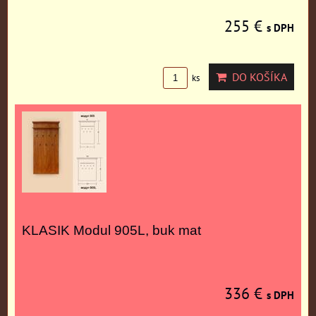
255 €
s DPH
DO KOŠÍKA
ks
KLASIK Modul 905L, buk mat
336 €
s DPH