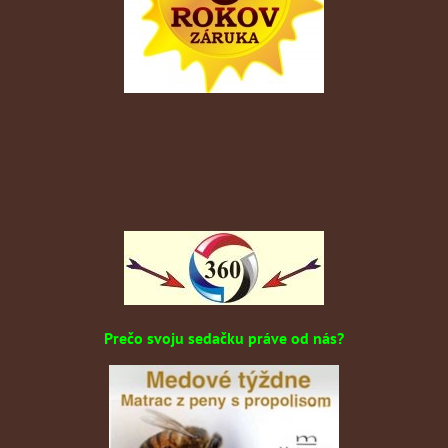
Prečo svoju sedačku práve od nás?