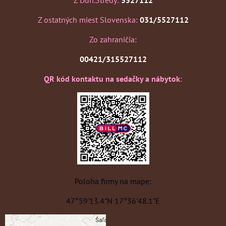
Z Dun.Stredy:
5527112
Z ostatných miest Slovenska:
031/5527112
Zo zahraničia:
00421/315527112
QR kód kontaktu na sedačky a nábytok
:
Poloha firmy na mape:
47°59'13.4"N 17°36'48.1"E