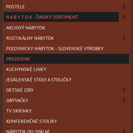
POSTELE
N Á B Y T O K - ŠIROKÝ SORTIMENT
AKCIOVÝ NÁBYTOK
RUSTIKÁLNY NÁBYTOK
POĽOVNÍCKY NÁBYTOK - SLOVENSKÉ VÝROBKY
PREDSIENE
KUCHYNSKÉ LINKY
JEDÁLENSKÉ STOLY A STOLIČKY
DETSKÉ IZBY
OBÝVAČKY
TV SKRINKY
KONFERENČNÉ STOLÍKY
NÁBYTOK DO SPÁLNÍ