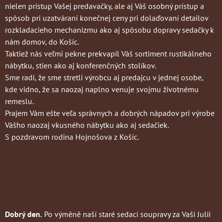
nielen prístup Vašej predavačky, ale aj Váš osobný prístup a
spôsob pri uzatváraní konečnej ceny pri dolaďovaní detailov
rozkladacieho mechanizmu ako aj spôsobu dopravy sedačky k
nám domov, do Košíc.
Taktiež nás veľmi pekne prekvapil Váš sortiment rustikálneho
nábytku, stien ako aj konferenčných stolíkov.
Sme radi, že sme stretli výrobcu aj predajcu v jednej osobe,
kde vidno, že sa naozaj naplno venuje svojmu životnému
remeslu.
Prajem Vám ešte veľa správnych a dobrých nápadov pri výrobe
Vášho naozaj vkusného nábytku ako aj sedačiek.
S pozdravom rodina Hojnošova z Košíc.
Dobrý den.
Po výměně naší staré sedací soupravy za Vaši Julii