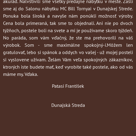
akurád. Nalvštívili sme všetky predajne nábytku v meste. Zašli
sme aj do Salonu nábytku MC Bill Tornyai v Dunajskej Strede.
Ponuka bola široká a navyše nám ponúkli možnosť výroby.
Cena bola primeraná, tak sme to objednali. Ani nie po dvoch
týžňoch, postele boli na svete a mi je používame skoro týždeň.
No paráda, som vám vďačný, že ste ma prehovorili na váš
výrobok. Som - sme maximálne spokojný-í.Môžem len
gratulovať, lebo si spánok a oddych vo vašej - už mojej posteli
si vyslovene užívam. Želám Vám veľa spokojných zákazníkov,
ktrorých iste budete mať, keď vyrobíte také postele, ako od vás
máme my. Vďaka.
Patasi František
Dunajská Streda