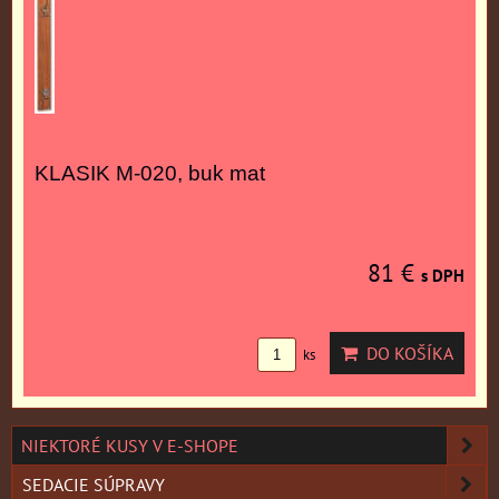
KLASIK M-020, buk mat
81 €
s DPH
DO KOŠÍKA
ks
NIEKTORÉ KUSY V E-SHOPE
SEDACIE SÚPRAVY