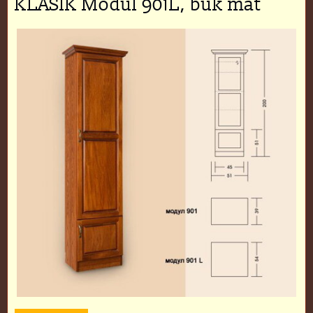
KLASIK Modul 901L, buk mat