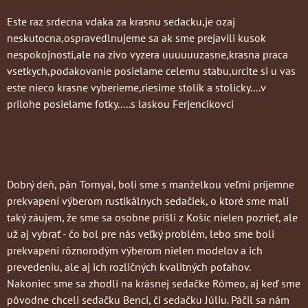
Este raz srdecna vdaka za krasnu sedacku,je ozaj
neskutocna,ospravedlnujeme sa ak sme prejavili kusok
nespokojnosti,ale na zivo vyzera uuuuuuzasne,krasna praca
vsetkych,podakovanie posielame celemu stabu,urcite si u vas
este nieco krasne vyberieme,riesime stolík a stolicky....v
prilohe posielame fotky.....s laskou Ferjencikovci
Dobrý deň, pán Tornyai, boli sme s manželkou veľmi príjemne
prekvapení výberom rustikálnych sedačiek, o ktoré sme mali
taký záujem, že sme sa osobne prišli z Košíc nielen pozrieť, ale
už aj vybrať - čo bol pre nás veľký problém, lebo sme boli
prekvapení rôznorodým výberom nielen modelov a ich
prevedeniu, ale aj ich rozličných kvalitných poťahov.
Nakoniec sme sa zhodli na krásnej sedačke Rómeo, aj keď sme
pôvodne chceli sedačku Benci, či sedačku Júliu. Páčil sa nám