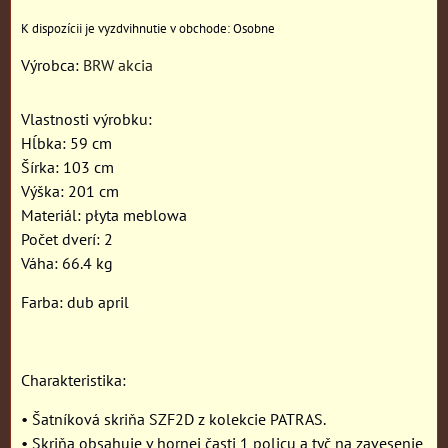
Osobne
Výrobca:
BRW akcia
Vlastnosti výrobku:
Hĺbka: 59 cm
Šírka: 103 cm
Výška: 201 cm
Materiál: płyta meblowa
Počet dverí: 2
Váha: 66.4 kg
Farba: dub april
Charakteristika:
• Šatníková skriňa SZF2D z kolekcie PATRAS.
• Skriňa obsahuje v hornej časti 1 policu a tyč na zavesenie