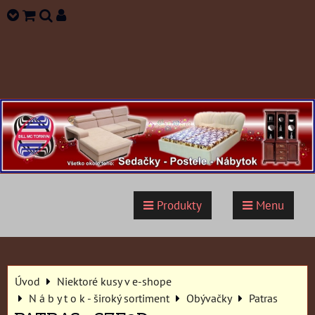
Produkty
Menu
Úvod
Niektoré kusy v e-shope
N á b y t o k - široký sortiment
Obývačky
Patras