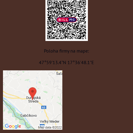
Poloha firmy na mape:
47°59'13.4"N 17°36'48.1"E