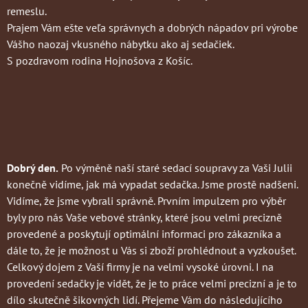
remeslu.
Prajem Vám ešte veľa správnych a dobrých nápadov pri výrobe
Vášho naozaj vkusného nábytku ako aj sedačiek.
S pozdravom rodina Hojnošova z Košíc.
Dobrý den.
Po výměně naší staré sedací soupravy za Vaši Julii
konečně vidíme, jak má vypadat sedačka. Jsme prostě nadšeni.
Vidíme, že jsme vybrali správně. Prvním impulzem pro výběr
byly pro nás Vaše vebové stránky, které jsou velmi precizně
provedené a poskytují optimální informaci pro zákazníka a
dále to, že je možnost u Vás si zboží prohlédnout a vyzkoušet.
Celkový dojem z Vaší firmy je na velmi vysoké úrovni. I na
provedení sedačky je vidět, že je to práce velmi precizní a je to
dílo skutečně šikovných lidí. Přejeme Vám do následujícího