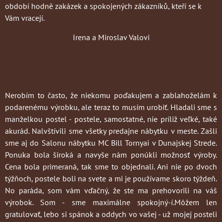
období hodně zakázek a spokojených zákazníků, kteří se k
Vám vracejí.
Irena a Miroslav Valovi
Nerobím to často
, že niekomu poďakujem a zablahoželám k
podarenému výrobku, ale teraz to musím urobiť. Hladali sme s
manželkou postel - postele, samostatné, nie príliž veľké, také
akurád. Nalvštívili sme všetky predajne nábytku v meste. Zašli
sme aj do Salonu nábytku MC Bill Tornyai v Dunajskej Strede.
Ponuka bola široká a navyše nám ponúkli možnosť výroby.
Cena bola primeraná, tak sme to objednali. Ani nie po dvoch
týžňoch, postele boli na svete a mi je používame skoro týždeň.
No paráda, som vám vďačný, že ste ma prehovorili na váš
výrobok. Som - sme maximálne spokojný-í.Môžem len
gratulovať, lebo si spánok a oddych vo vašej - už mojej posteli