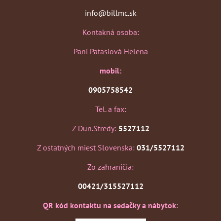
info@billmc.sk
Kontakná osoba:
Pani Patasiová Helena
mobil:
0905758542
Tel. a fax:
Z Dun.Stredy:
5527112
Z ostatných miest Slovenska:
031/5527112
Zo zahraničia:
00421/315527112
QR kód kontaktu na sedačky a nábytok
: