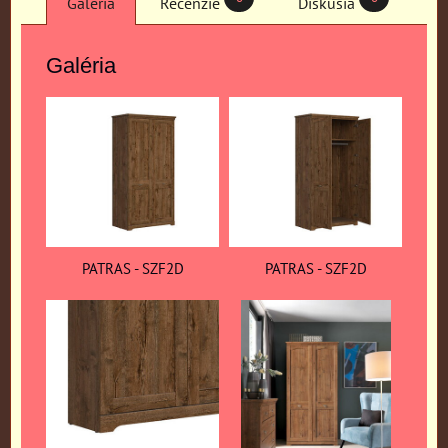
Galéria
Recenzie
Diskusia
Galéria
PATRAS - SZF2D
PATRAS - SZF2D