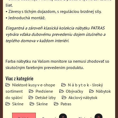
šiat.
• Závesy s tichým dojazdom, s reguláciou brzdnej sily.
• Jednoduchá montáž.
Elegantná a zároveň klasická kolekcia nábytku PATRAS
vytvára vďaka dubovému prevedeniu dojem útulného a
teplého domova v každom interiéri.
Farba nábytku na Vašom monitore sa nemusí zhodovať so
skutočným farebným prevedením produktu.
Viac z kategórie
Niektoré kusy v e-shope
N á b y t o k - široký
sortiment
Predsiene
Obývačky
Nábytok
do spální
Detské izby
Akciový nábytok
Skrine
Skrine
Patras
0
0