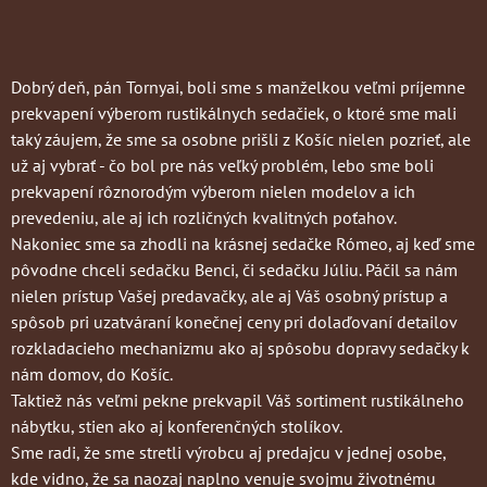
Dobrý deň, pán Tornyai, boli sme s manželkou veľmi príjemne
prekvapení výberom rustikálnych sedačiek, o ktoré sme mali
taký záujem, že sme sa osobne prišli z Košíc nielen pozrieť, ale
už aj vybrať - čo bol pre nás veľký problém, lebo sme boli
prekvapení rôznorodým výberom nielen modelov a ich
prevedeniu, ale aj ich rozličných kvalitných poťahov.
Nakoniec sme sa zhodli na krásnej sedačke Rómeo, aj keď sme
pôvodne chceli sedačku Benci, či sedačku Júliu. Páčil sa nám
nielen prístup Vašej predavačky, ale aj Váš osobný prístup a
spôsob pri uzatváraní konečnej ceny pri dolaďovaní detailov
rozkladacieho mechanizmu ako aj spôsobu dopravy sedačky k
nám domov, do Košíc.
Taktiež nás veľmi pekne prekvapil Váš sortiment rustikálneho
nábytku, stien ako aj konferenčných stolíkov.
Sme radi, že sme stretli výrobcu aj predajcu v jednej osobe,
kde vidno, že sa naozaj naplno venuje svojmu životnému