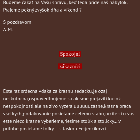
Budeme čakať na Vašu správu, keď teda príde náš nábytok.
Prajeme pekný zvyšok dňa a víkend ?
S pozdravom
A. M.
Spokojní
zákazníci
Este raz srdecna vdaka za krasnu sedacku,je ozaj
neskutocna,ospravedlnujeme sa ak sme prejavili kusok
nespokojnosti,ale na zivo vyzera uuuuuuzasne,krasna praca
vsetkych,podakovanie posielame celemu stabu,urcite si u vas
este nieco krasne vyberieme,riesime stolík a stolicky....v
prilohe posielame fotky.....s laskou Ferjencikovci