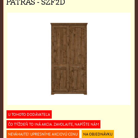
PATRAS - SZF2D
U TOHOTO DODÁVATEĽA
ČO TÝŽDEŇ TO INÁ AKCIA. ZAVOLAJTE, NAPÍŠTE NÁM
NEVÁHAJTE! UPRESNÍME AKCIOVÚ CENU
NA OBJEDNÁVKU