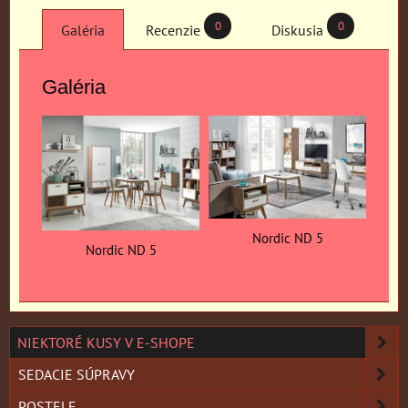
0
0
Galéria
Recenzie
Diskusia
Galéria
Nordic ND 5
Nordic ND 5
NIEKTORÉ KUSY V E-SHOPE
SEDACIE SÚPRAVY
POSTELE