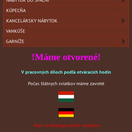
NÁBYTOK DO SPÁLNÍ
KÚPEĽŇA
KANCELÁRSKY NÁBYTOK
VANKÚŠE
GARNÍŽE
!Máme otvorené!
V pracovných dňoch podľa otváracích hodín
Počas štátnych sviatkov máme zavreté
Pozri si katalógy našich výrobkov