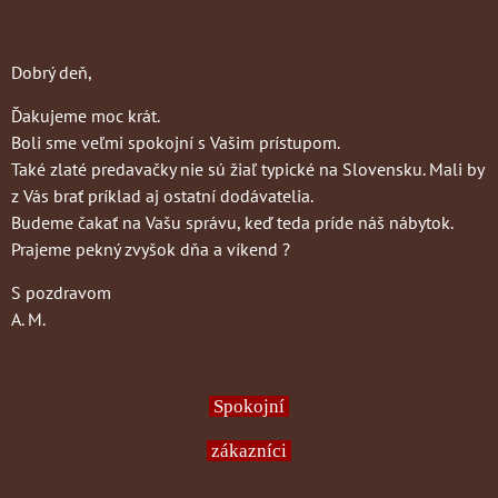
Dobrý deň,
Ďakujeme moc krát.
Boli sme veľmi spokojní s Vašim prístupom.
Také zlaté predavačky nie sú žiaľ typické na Slovensku. Mali by
z Vás brať príklad aj ostatní dodávatelia.
Budeme čakať na Vašu správu, keď teda príde náš nábytok.
Prajeme pekný zvyšok dňa a víkend ?
S pozdravom
A. M.
Spokojní
zákazníci