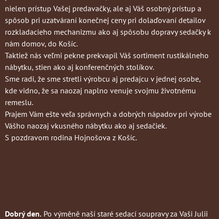
nielen prístup Vašej predavačky, ale aj Váš osobný prístup a
spôsob pri uzatváraní konečnej ceny pri dolaďovaní detailov
rozkladacieho mechanizmu ako aj spôsobu dopravy sedačky k
nám domov, do Košíc.
Taktiež nás veľmi pekne prekvapil Váš sortiment rustikálneho
nábytku, stien ako aj konferenčných stolíkov.
Sme radi, že sme stretli výrobcu aj predajcu v jednej osobe,
kde vidno, že sa naozaj naplno venuje svojmu životnému
remeslu.
Prajem Vám ešte veľa správnych a dobrých nápadov pri výrobe
Vášho naozaj vkusného nábytku ako aj sedačiek.
S pozdravom rodina Hojnošova z Košíc.
Dobrý den.
Po výměně naší staré sedací soupravy za Vaši Julii