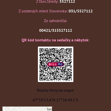
Z Dun.Stredy:
5527112
Z ostatných miest Slovenska:
031/5527112
Zo zahraničia:
00421/315527112
QR kód kontaktu na sedačky a nábytok
:
Poloha firmy na mape:
47°59'13.4"N 17°36'48.1"E