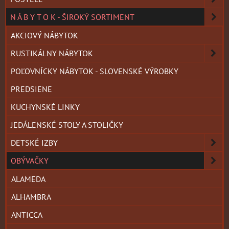
N Á B Y T O K - ŠIROKÝ SORTIMENT
AKCIOVÝ NÁBYTOK
RUSTIKÁLNY NÁBYTOK
POĽOVNÍCKY NÁBYTOK - SLOVENSKÉ VÝROBKY
PREDSIENE
KUCHYNSKÉ LINKY
JEDÁLENSKÉ STOLY A STOLIČKY
DETSKÉ IZBY
OBÝVAČKY
ALAMEDA
ALHAMBRA
ANTICCA