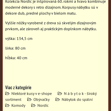
Kolekcia Nordic je inšpirovaná 60. rokmi a hravo kombinuje
moderné dekory s retro dizajnom. Korpusy nábytku sú v
dekore dub, predné plochy v bielom matu.
Vyššie nôžky vyrobené z dreva sú skvelým dizajnovým
prvkom, ale zároveň aj praktickým doplnkom nábytku.
výška: 134,5 cm
šírka: 80 cm
hĺbka: 40 cm
Viac z kategórie
Niektoré kusy v e-shope
N á b y t o k - široký
sortiment
Obývačky
Nábytok do spální
Komody
Nordic