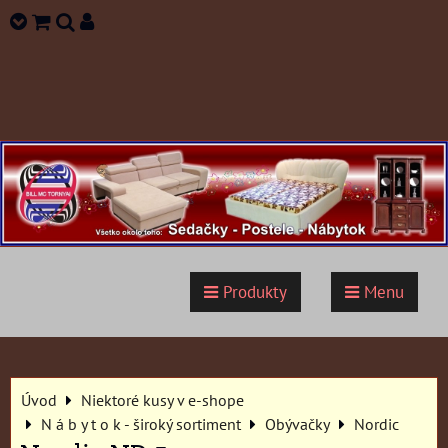
Produkty
Menu
Úvod
Niektoré kusy v e-shope
N á b y t o k - široký sortiment
Obývačky
Nordic