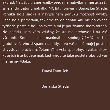
akurád. Nalvštívili sme všetky predajne nábytku v meste. Zašli
sme aj do Salonu nábytku MC Bill Tornyai v Dunajskej Strede.
Ponuka bola široká a navyše nám ponúkli možnosť výroby.
Cena bola primeraná, tak sme to objednali. Ani nie po dvoch
týžňoch, postele boli na svete a mi je používame skoro týždeň.
No paráda, som vám vďačný, že ste ma prehovorili na váš
výrobok. Som - sme maximálne spokojný-í.Môžem len
gratulovať, lebo si spánok a oddych vo vašej - už mojej posteli
si vyslovene užívam. Želám Vám veľa spokojných zákazníkov,
ktrorých iste budete mať, keď vyrobíte také postele, ako od vás
máme my. Vďaka.
Patasi František
Dunajská Streda