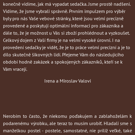
konečně vidíme, jak má vypadat sedačka. Jsme prostě nadšeni.
Vidíme, že jsme vybrali správně. Prvním impulzem pro výběr
byly pro nás Vaše vebové stránky, které jsou velmi precizně
provedené a poskytují optimální informaci pro zákazníka a
dále to, že je možnost u Vás si zboží prohlédnout a vyzkoušet.
Celkový dojem z Vaší firmy je na velmi vysoké úrovni. I na
provedení sedačky je vidět, že je to práce velmi precizní a je to
dílo skutečně šikovných lidí. Přejeme Vám do následujícího
období hodně zakázek a spokojených zákazníků, kteří se k
Vám vracejí.
Irena a Miroslav Valovi
Nerobím to často
, že niekomu poďakujem a zablahoželám k
podarenému výrobku, ale teraz to musím urobiť. Hladali sme s
manželkou postel - postele, samostatné, nie príliž veľké, také