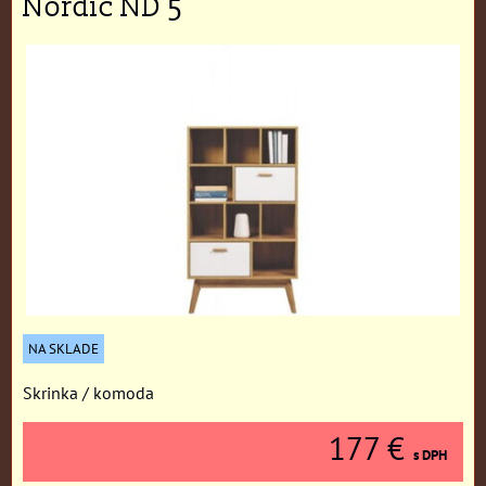
Nordic ND 5
NA SKLADE
Skrinka / komoda
177 €
s DPH