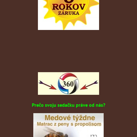
Prečo svoju sedačku práve od nás?