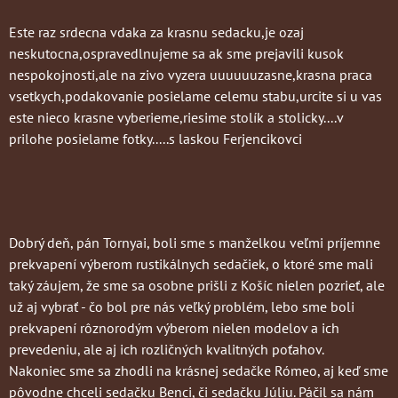
Este raz srdecna vdaka za krasnu sedacku,je ozaj
neskutocna,ospravedlnujeme sa ak sme prejavili kusok
nespokojnosti,ale na zivo vyzera uuuuuuzasne,krasna praca
vsetkych,podakovanie posielame celemu stabu,urcite si u vas
este nieco krasne vyberieme,riesime stolík a stolicky....v
prilohe posielame fotky.....s laskou Ferjencikovci
Dobrý deň, pán Tornyai, boli sme s manželkou veľmi príjemne
prekvapení výberom rustikálnych sedačiek, o ktoré sme mali
taký záujem, že sme sa osobne prišli z Košíc nielen pozrieť, ale
už aj vybrať - čo bol pre nás veľký problém, lebo sme boli
prekvapení rôznorodým výberom nielen modelov a ich
prevedeniu, ale aj ich rozličných kvalitných poťahov.
Nakoniec sme sa zhodli na krásnej sedačke Rómeo, aj keď sme
pôvodne chceli sedačku Benci, či sedačku Júliu. Páčil sa nám