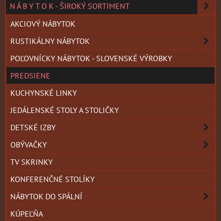
N Á B Y T O K - ŠIROKÝ SORTIMENT
AKCIOVÝ NÁBYTOK
RUSTIKÁLNY NÁBYTOK
POĽOVNÍCKY NÁBYTOK - SLOVENSKÉ VÝROBKY
PREDSIENE
KUCHYNSKÉ LINKY
JEDÁLENSKÉ STOLY A STOLIČKY
DETSKÉ IZBY
OBÝVAČKY
TV SKRINKY
KONFERENČNÉ STOLÍKY
NÁBYTOK DO SPÁLNÍ
KÚPEĽŇA