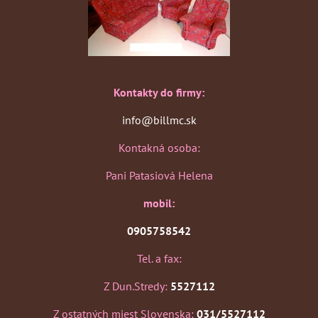
Kontakty do firmy:
info@billmc.sk
Kontakná osoba:
Pani Patasiová Helena
mobil:
0905758542
Tel. a fax:
Z Dun.Stredy:
5527112
Z ostatných miest Slovenska:
031/5527112