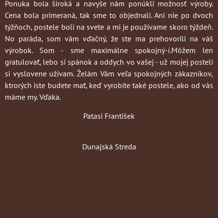
Ponuka bola široká a navyše nám ponúkli možnosť výroby.
Cena bola primeraná, tak sme to objednali. Ani nie po dvoch
týžňoch, postele boli na svete a mi je používame skoro týždeň.
No paráda, som vám vďačný, že ste ma prehovorili na váš
výrobok. Som - sme maximálne spokojný-í.Môžem len
gratulovať, lebo si spánok a oddych vo vašej - už mojej posteli
si vyslovene užívam. Želám Vám veľa spokojných zákazníkov,
ktrorých iste budete mať, keď vyrobíte také postele, ako od vás
máme my. Vďaka.
Patasi František
Dunajská Streda