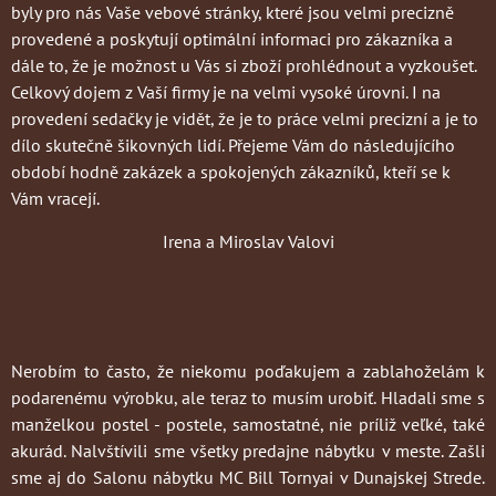
byly pro nás Vaše vebové stránky, které jsou velmi precizně
provedené a poskytují optimální informaci pro zákazníka a
dále to, že je možnost u Vás si zboží prohlédnout a vyzkoušet.
Celkový dojem z Vaší firmy je na velmi vysoké úrovni. I na
provedení sedačky je vidět, že je to práce velmi precizní a je to
dílo skutečně šikovných lidí. Přejeme Vám do následujícího
období hodně zakázek a spokojených zákazníků, kteří se k
Vám vracejí.
Irena a Miroslav Valovi
Nerobím to často
, že niekomu poďakujem a zablahoželám k
podarenému výrobku, ale teraz to musím urobiť. Hladali sme s
manželkou postel - postele, samostatné, nie príliž veľké, také
akurád. Nalvštívili sme všetky predajne nábytku v meste. Zašli
sme aj do Salonu nábytku MC Bill Tornyai v Dunajskej Strede.