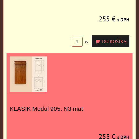
255 €
s DPH
DO KOŠÍKA
ks
KLASIK Modul 905, N3 mat
255 €
s DPH