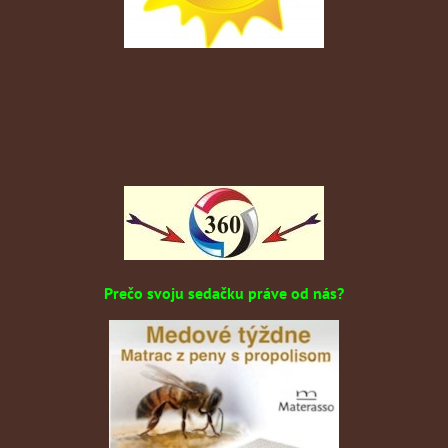
Prečo svoju sedačku práve od nás?