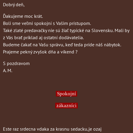
Dobrý deň,
Ďakujeme moc krát.
Boli sme veľmi spokojní s Vašim prístupom.
Také zlaté predavačky nie sú žiaľ typické na Slovensku. Mali by
z Vás brať príklad aj ostatní dodávatelia.
Budeme čakať na Vašu správu, keď teda príde náš nábytok.
Prajeme pekný zvyšok dňa a víkend ?
S pozdravom
A. M.
Spokojní
zákazníci
Este raz srdecna vdaka za krasnu sedacku,je ozaj