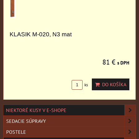
KLASIK M-020, N3 mat
81 €
s DPH
DO KOŠÍKA
ks
NIEKTORÉ KUSY V E-SHOPE
SEDACIE SÚPRAVY
POSTELE