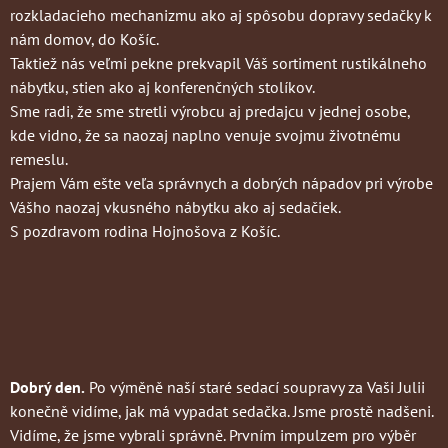
rozkladacieho mechanizmu ako aj spôsobu dopravy sedačky k
nám domov, do Košíc.
Taktiež nás veľmi pekne prekvapil Váš sortiment rustikálneho
nábytku, stien ako aj konferenčných stolíkov.
Sme radi, že sme stretli výrobcu aj predajcu v jednej osobe,
kde vidno, že sa naozaj naplno venuje svojmu životnému
remeslu.
Prajem Vám ešte veľa správnych a dobrých nápadov pri výrobe
Vášho naozaj vkusného nábytku ako aj sedačiek.
S pozdravom rodina Hojnošova z Košíc.
Dobrý den.
Po výměně naší staré sedací soupravy za Vaši Julii
konečně vidíme, jak má vypadat sedačka. Jsme prostě nadšeni.
Vidíme, že jsme vybrali správně. Prvním impulzem pro výběr