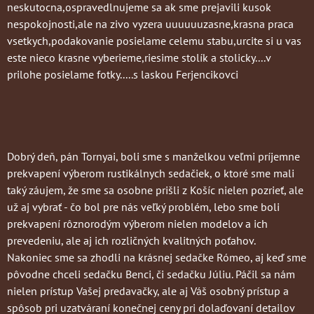
neskutocna,ospravedlnujeme sa ak sme prejavili kusok
nespokojnosti,ale na zivo vyzera uuuuuuzasne,krasna praca
vsetkych,podakovanie posielame celemu stabu,urcite si u vas
este nieco krasne vyberieme,riesime stolík a stolicky....v
prilohe posielame fotky.....s laskou Ferjencikovci
Dobrý deň, pán Tornyai, boli sme s manželkou veľmi príjemne
prekvapení výberom rustikálnych sedačiek, o ktoré sme mali
taký záujem, že sme sa osobne prišli z Košíc nielen pozrieť, ale
už aj vybrať - čo bol pre nás veľký problém, lebo sme boli
prekvapení rôznorodým výberom nielen modelov a ich
prevedeniu, ale aj ich rozličných kvalitných poťahov.
Nakoniec sme sa zhodli na krásnej sedačke Rómeo, aj keď sme
pôvodne chceli sedačku Benci, či sedačku Júliu. Páčil sa nám
nielen prístup Vašej predavačky, ale aj Váš osobný prístup a
spôsob pri uzatváraní konečnej ceny pri dolaďovaní detailov