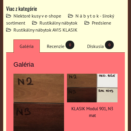
Viac z kategórie
Niektoré kusy v e-shope
N á b y t o k - široký
sortiment
Rustikálny nábytok
Predsiene
Rustikálny nábytok AVIS KLASIK
0
0
Galéria
Recenzie
Diskusia
Galéria
KLASIK Modul 901, N3
mat