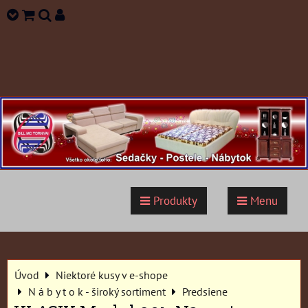
Produkty
Menu
Úvod
Niektoré kusy v e-shope
N á b y t o k - široký sortiment
Predsiene