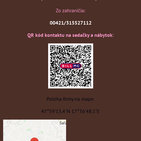
Zo zahraničia:
00421/315527112
QR kód kontaktu na sedačky a nábytok
:
Poloha firmy na mape:
47°59'13.4"N 17°36'48.1"E