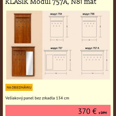
KLASIK Modul 757A, N81 mat
NA OBJEDNÁVKU
Vešiakový panel bez zrkadla 134 cm
370 €
s DPH