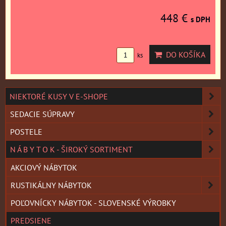
448 €
s DPH
DO KOŠÍKA
ks
NIEKTORÉ KUSY V E-SHOPE
SEDACIE SÚPRAVY
POSTELE
N Á B Y T O K - ŠIROKÝ SORTIMENT
AKCIOVÝ NÁBYTOK
RUSTIKÁLNY NÁBYTOK
POĽOVNÍCKY NÁBYTOK - SLOVENSKÉ VÝROBKY
PREDSIENE