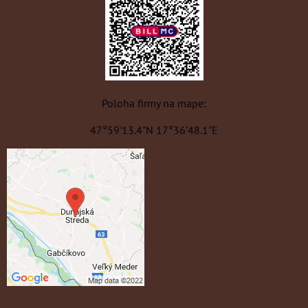
Poloha firmy na mape:
47°59'13.4"N 17°36'48.1"E