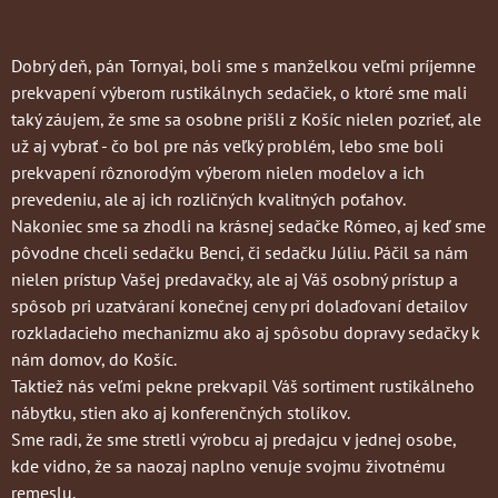
Dobrý deň, pán Tornyai, boli sme s manželkou veľmi príjemne
prekvapení výberom rustikálnych sedačiek, o ktoré sme mali
taký záujem, že sme sa osobne prišli z Košíc nielen pozrieť, ale
už aj vybrať - čo bol pre nás veľký problém, lebo sme boli
prekvapení rôznorodým výberom nielen modelov a ich
prevedeniu, ale aj ich rozličných kvalitných poťahov.
Nakoniec sme sa zhodli na krásnej sedačke Rómeo, aj keď sme
pôvodne chceli sedačku Benci, či sedačku Júliu. Páčil sa nám
nielen prístup Vašej predavačky, ale aj Váš osobný prístup a
spôsob pri uzatváraní konečnej ceny pri dolaďovaní detailov
rozkladacieho mechanizmu ako aj spôsobu dopravy sedačky k
nám domov, do Košíc.
Taktiež nás veľmi pekne prekvapil Váš sortiment rustikálneho
nábytku, stien ako aj konferenčných stolíkov.
Sme radi, že sme stretli výrobcu aj predajcu v jednej osobe,
kde vidno, že sa naozaj naplno venuje svojmu životnému
remeslu.