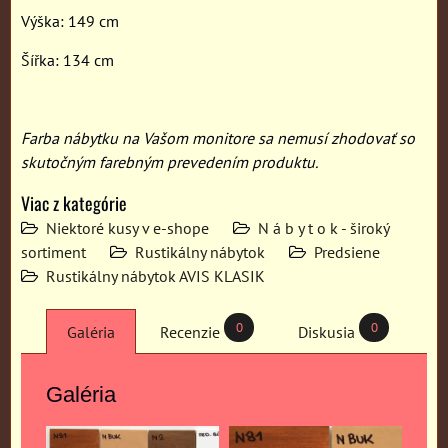
Výška: 149 cm
Šířka: 134 cm
Farba nábytku na Vašom monitore sa nemusí zhodovať so
skutočným farebným prevedením produktu.
Viac z kategórie
Niektoré kusy v e-shope
N á b y t o k - široký
sortiment
Rustikálny nábytok
Predsiene
Rustikálny nábytok AVIS KLASIK
0
0
Galéria
Recenzie
Diskusia
Galéria