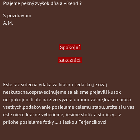
Prajeme pekný zvyšok dňa a víkend ?
S pozdravom
A. M.
Spokojní
zákazníci
Este raz srdecna vdaka za krasnu sedacku,je ozaj
neskutocna,ospravedlnujeme sa ak sme prejavili kusok
nespokojnosti,ale na zivo vyzera uuuuuuzasne,krasna praca
vsetkych,podakovanie posielame celemu stabu,urcite si u vas
este nieco krasne vyberieme,riesime stolík a stolicky....v
prilohe posielame fotky.....s laskou Ferjencikovci