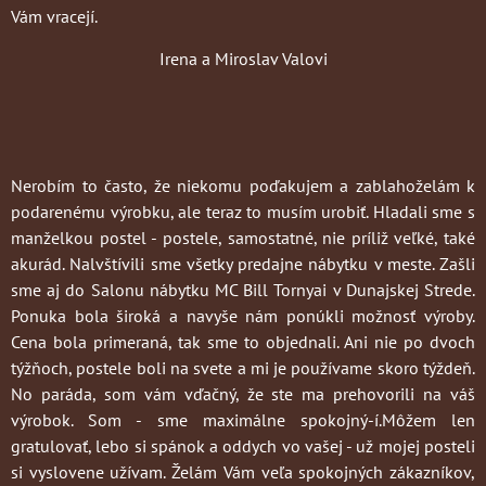
Vám vracejí.
Irena a Miroslav Valovi
Nerobím to často
, že niekomu poďakujem a zablahoželám k
podarenému výrobku, ale teraz to musím urobiť. Hladali sme s
manželkou postel - postele, samostatné, nie príliž veľké, také
akurád. Nalvštívili sme všetky predajne nábytku v meste. Zašli
sme aj do Salonu nábytku MC Bill Tornyai v Dunajskej Strede.
Ponuka bola široká a navyše nám ponúkli možnosť výroby.
Cena bola primeraná, tak sme to objednali. Ani nie po dvoch
týžňoch, postele boli na svete a mi je používame skoro týždeň.
No paráda, som vám vďačný, že ste ma prehovorili na váš
výrobok. Som - sme maximálne spokojný-í.Môžem len
gratulovať, lebo si spánok a oddych vo vašej - už mojej posteli
si vyslovene užívam. Želám Vám veľa spokojných zákazníkov,