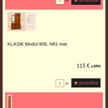
DO KOŠÍKA
ks
KLASIK Modul 906, N81 mat
115 €
s DPH
DO KOŠÍKA
ks