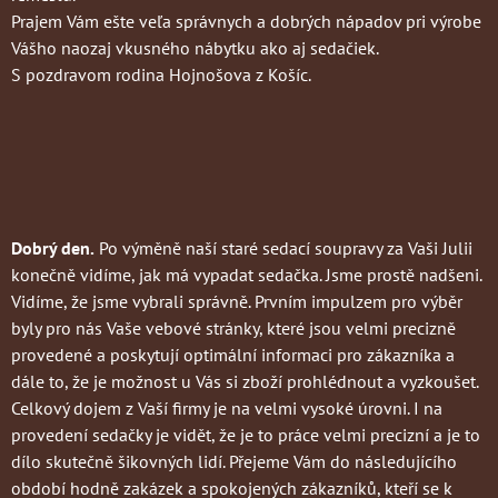
Prajem Vám ešte veľa správnych a dobrých nápadov pri výrobe
Vášho naozaj vkusného nábytku ako aj sedačiek.
S pozdravom rodina Hojnošova z Košíc.
Dobrý den.
Po výměně naší staré sedací soupravy za Vaši Julii
konečně vidíme, jak má vypadat sedačka. Jsme prostě nadšeni.
Vidíme, že jsme vybrali správně. Prvním impulzem pro výběr
byly pro nás Vaše vebové stránky, které jsou velmi precizně
provedené a poskytují optimální informaci pro zákazníka a
dále to, že je možnost u Vás si zboží prohlédnout a vyzkoušet.
Celkový dojem z Vaší firmy je na velmi vysoké úrovni. I na
provedení sedačky je vidět, že je to práce velmi precizní a je to
dílo skutečně šikovných lidí. Přejeme Vám do následujícího
období hodně zakázek a spokojených zákazníků, kteří se k