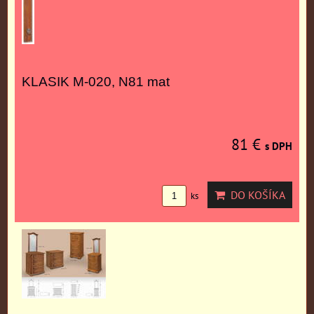
KLASIK M-020, N81 mat
81 €
s DPH
DO KOŠÍKA
ks