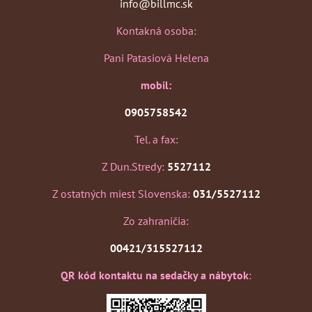
info@billmc.sk
Kontakná osoba:
Pani Patasiová Helena
mobil:
0905758542
Tel. a fax:
Z Dun.Stredy:
5527112
Z ostatných miest Slovenska:
031/5527112
Zo zahraničia:
00421/315527112
QR kód kontaktu na sedačky a nábytok
: