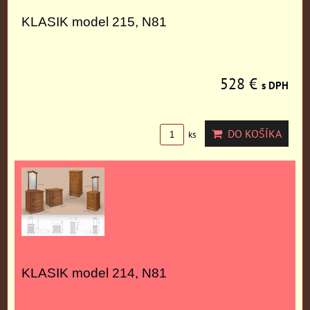
KLASIK model 215, N81
528 €
s DPH
DO KOŠÍKA
ks
KLASIK model 214, N81