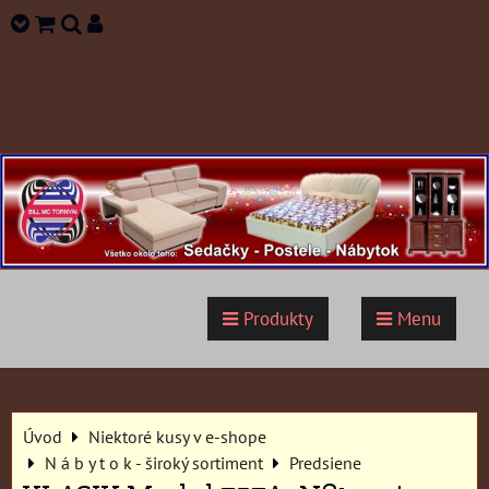
Produkty
Menu
Úvod
Niektoré kusy v e-shope
N á b y t o k - široký sortiment
Predsiene