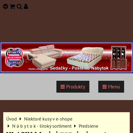
Produkty
Menu
Úvod
Niektoré kusy v e-shope
N á b y t o k - široký sortiment
Predsiene