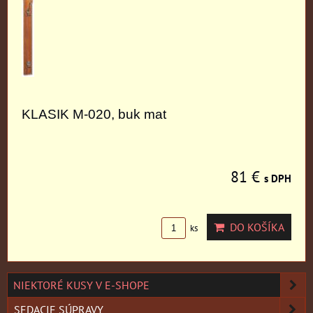
KLASIK M-020, buk mat
81 €
s DPH
DO KOŠÍKA
ks
NIEKTORÉ KUSY V E-SHOPE
SEDACIE SÚPRAVY