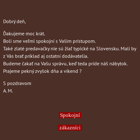
Dobrý deň,
Ďakujeme moc krát.
Boli sme veľmi spokojní s Vašim prístupom.
Také zlaté predavačky nie sú žiaľ typické na Slovensku. Mali by
z Vás brať príklad aj ostatní dodávatelia.
Budeme čakať na Vašu správu, keď teda príde náš nábytok.
Prajeme pekný zvyšok dňa a víkend ?
S pozdravom
A. M.
Spokojní
zákazníci