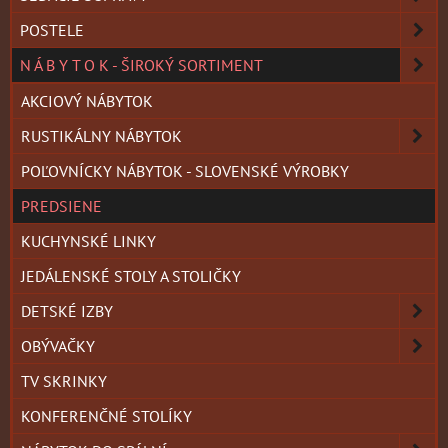
POSTELE
N Á B Y T O K - ŠIROKÝ SORTIMENT
AKCIOVÝ NÁBYTOK
RUSTIKÁLNY NÁBYTOK
POĽOVNÍCKY NÁBYTOK - SLOVENSKÉ VÝROBKY
PREDSIENE
KUCHYNSKÉ LINKY
JEDÁLENSKÉ STOLY A STOLIČKY
DETSKÉ IZBY
OBÝVAČKY
TV SKRINKY
KONFERENČNÉ STOLÍKY