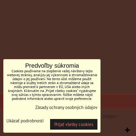
Predvoľby súkromia
Cookies používame na zlepšenie vašej návštevy tejto
webovej stránky, analýzu jej výkonnosti a zhromažďovanie
údajov o jej používaní. Na tento účel môžeme použiť
nástroje a služby tretích strán a zhromaždené údaje sa
môžu preniesť k partnerom v EÚ, USA alebo iných
krajinách. Kliknutím na „Prijať všetky cookies“ vyjadrujete
svoj súhlas s týmto spracovaním. Nižšie môžete nájsť
podrobné informácie alebo upraviť svoje preferencie.
(c) Sedačky BILL MC Tornyai
Zásady ochrany osobných údajov
Predvoľby súkromia
Zásady ochrany osobných údajov
Ukázať podrobnosti
Prijať všetky cookies
Vytvorené pomocou:
BiznisWeb.sk