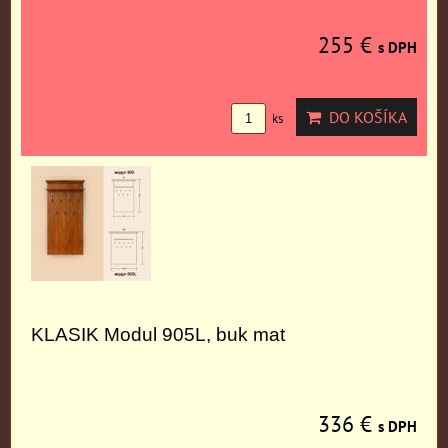
255 €
s DPH
DO KOŠÍKA
ks
KLASIK Modul 905L, buk mat
336 €
s DPH