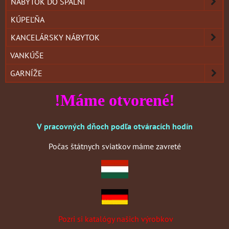
NÁBYTOK DO SPÁLNÍ
KÚPEĽŇA
KANCELÁRSKY NÁBYTOK
VANKÚŠE
GARNÍŽE
!Máme otvorené!
V pracovných dňoch podľa otváracích hodín
Počas štátnych sviatkov máme zavreté
Pozri si katalógy našich výrobkov