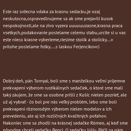
Este raz srdecna vdaka za krasnu sedacku,je ozaj
neskutocna,ospravedlnujeme sa ak sme prejavili kusok
nespokojnosti,ale na zivo vyzera uuuuuuzasne,krasna praca
vsetkych,podakovanie posielame celemu stabu,urcite si u vas
este nieco krasne vyberieme,riesime stolík a stolicky....v
prilohe posielame fotky.....s laskou Ferjencikovci
Dobrý deň, pán Tornyai, boli sme s manželkou veľmi príjemne
prekvapení výberom rustikálnych sedačiek, o ktoré sme mali
taký záujem, že sme sa osobne prišli z Košíc nielen pozrieť, ale
už aj vybrať - čo bol pre nás veľký problém, lebo sme boli
prekvapení rôznorodým výberom nielen modelov a ich
prevedeniu, ale aj ich rozličných kvalitných poťahov.
Nakoniec sme sa zhodli na krásnej sedačke Rómeo, aj keď sme
pôvodne chceli sedačku Benci, či sedačku Júliu. Páčil sa nám