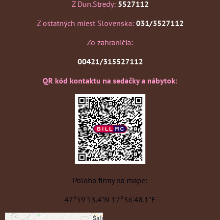
Z Dun.Stredy:
5527112
Z ostatných miest Slovenska:
031/5527112
Zo zahraničia:
00421/315527112
QR kód kontaktu na sedačky a nábytok
:
Poloha firmy na mape:
47°59'13.4"N 17°36'48.1"E