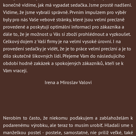
konečně vidíme, jak má vypadat sedačka. Jsme prostě nadšeni.
Vidíme, že jsme vybrali správně. Prvním impulzem pro výběr
byly pro nás Vaše vebové stránky, které jsou velmi precizně
provedené a poskytují optimální informaci pro zákazníka a
dále to, že je možnost u Vás si zboží prohlédnout a vyzkoušet.
Celkový dojem z Vaší firmy je na velmi vysoké úrovni. I na
provedení sedačky je vidět, že je to práce velmi precizní a je to
dílo skutečně šikovných lidí. Přejeme Vám do následujícího
období hodně zakázek a spokojených zákazníků, kteří se k
Vám vracejí.
Irena a Miroslav Valovi
Nerobím to často
, že niekomu poďakujem a zablahoželám k
podarenému výrobku, ale teraz to musím urobiť. Hladali sme s
manželkou postel - postele, samostatné, nie príliž veľké, také