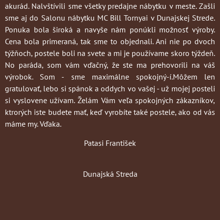
akurád. Nalvštívili sme všetky predajne nábytku v meste. Zašli
sme aj do Salonu nábytku MC Bill Tornyai v Dunajskej Strede.
Ponuka bola široká a navyše nám ponúkli možnosť výroby.
Cena bola primeraná, tak sme to objednali. Ani nie po dvoch
týžňoch, postele boli na svete a mi je používame skoro týždeň.
No paráda, som vám vďačný, že ste ma prehovorili na váš
výrobok. Som - sme maximálne spokojný-í.Môžem len
gratulovať, lebo si spánok a oddych vo vašej - už mojej posteli
si vyslovene užívam. Želám Vám veľa spokojných zákazníkov,
ktrorých iste budete mať, keď vyrobíte také postele, ako od vás
máme my. Vďaka.
Patasi František
Dunajská Streda