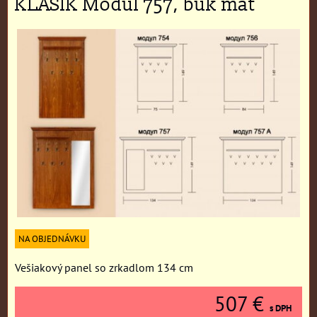
KLASIK Modul 757, buk mat
NA OBJEDNÁVKU
Vešiakový panel so zrkadlom 134 cm
507 €
s DPH