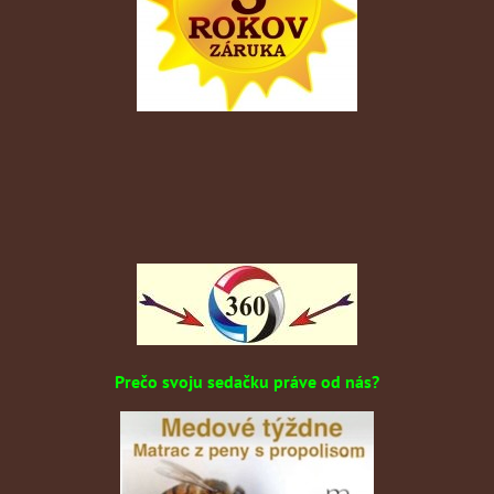
Prečo svoju sedačku práve od nás?