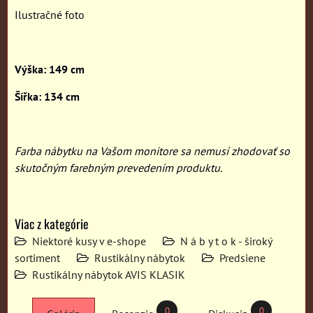
Ilustračné foto
Výška: 149 cm
Šířka: 134 cm
Farba nábytku na Vašom monitore sa nemusí zhodovať so
skutočným farebným prevedením produktu.
Viac z kategórie
Niektoré kusy v e-shope
N á b y t o k - široký
sortiment
Rustikálny nábytok
Predsiene
Rustikálny nábytok AVIS KLASIK
0
0