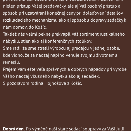
nielen prístup Vašej predavačky, ale aj Váš osobný prístup a
spôsob pri uzatváraní konečnej ceny pri dolaďovaní detailov
rozkladacieho mechanizmu ako aj spôsobu dopravy sedačky k
nám domov, do Košíc.
Taktiež nás veľmi pekne prekvapil Váš sortiment rustikálneho
nábytku, stien ako aj konferenčných stolíkov.
Sme radi, že sme stretli výrobcu aj predajcu v jednej osobe,
kde vidno, že sa naozaj naplno venuje svojmu životnému
remeslu.
Prajem Vám ešte veľa správnych a dobrých nápadov pri výrobe
Vášho naozaj vkusného nábytku ako aj sedačiek.
S pozdravom rodina Hojnošova z Košíc.
Dobrý den.
Po výměně naší staré sedací soupravy za Vaši Julii