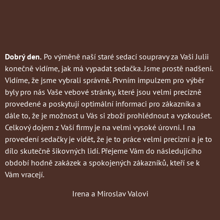
Dobrý den.
Po výměně naší staré sedací soupravy za Vaši Julii
konečně vidíme, jak má vypadat sedačka. Jsme prostě nadšeni.
Vidíme, že jsme vybrali správně. Prvním impulzem pro výběr
byly pro nás Vaše vebové stránky, které jsou velmi precizně
provedené a poskytují optimální informaci pro zákazníka a
dále to, že je možnost u Vás si zboží prohlédnout a vyzkoušet.
Celkový dojem z Vaší firmy je na velmi vysoké úrovni. I na
provedení sedačky je vidět, že je to práce velmi precizní a je to
dílo skutečně šikovných lidí. Přejeme Vám do následujícího
období hodně zakázek a spokojených zákazníků, kteří se k
Vám vracejí.
Irena a Miroslav Valovi