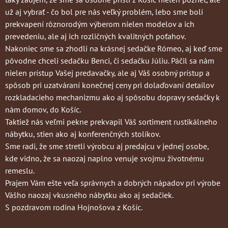
už aj vybrať - čo bol pre nás veľký problém, lebo sme boli
prekvapení rôznorodým výberom nielen modelov a ich
prevedeniu, ale aj ich rozličných kvalitných poťahov.
Nakoniec sme sa zhodli na krásnej sedačke Rómeo, aj keď sme
pôvodne chceli sedačku Benci, či sedačku Júliu. Páčil sa nám
nielen prístup Vašej predavačky, ale aj Váš osobný prístup a
spôsob pri uzatváraní konečnej ceny pri dolaďovaní detailov
rozkladacieho mechanizmu ako aj spôsobu dopravy sedačky k
nám domov, do Košíc.
Taktiež nás veľmi pekne prekvapil Váš sortiment rustikálneho
nábytku, stien ako aj konferenčných stolíkov.
Sme radi, že sme stretli výrobcu aj predajcu v jednej osobe,
kde vidno, že sa naozaj naplno venuje svojmu životnému
remeslu.
Prajem Vám ešte veľa správnych a dobrých nápadov pri výrobe
Vášho naozaj vkusného nábytku ako aj sedačiek.
S pozdravom rodina Hojnošova z Košíc.