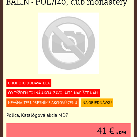
BALIN - POL/140, dub monastery
U TOHOTO DODÁVATEĽA
ČO TÝŽDEŇ TO INÁ AKCIA. ZAVOLAJTE, NAPÍŠTE NÁM
NEVÁHAJTE! UPRESNÍME AKCIOVÚ CENU
NA OBJEDNÁVKU
Polica, Katalógová akcia MD7
41 €
s DPH