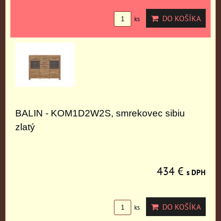
DO KOŠÍKA
ks
BALIN - KOM1D2W2S, smrekovec sibiu
zlatý
434 €
s DPH
DO KOŠÍKA
ks