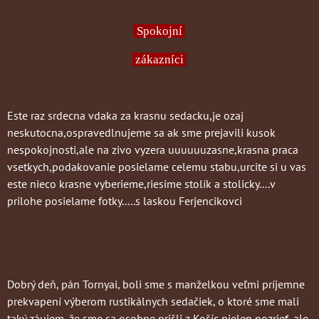
Spokojní
zákazníci
Este raz srdecna vdaka za krasnu sedacku,je ozaj
neskutocna,ospravedlnujeme sa ak sme prejavili kusok
nespokojnosti,ale na zivo vyzera uuuuuuzasne,krasna praca
vsetkych,podakovanie posielame celemu stabu,urcite si u vas
este nieco krasne vyberieme,riesime stolík a stolicky....v
prilohe posielame fotky.....s laskou Ferjencikovci
Dobrý deň, pán Tornyai, boli sme s manželkou veľmi príjemne
prekvapení výberom rustikálnych sedačiek, o ktoré sme mali
taký záujem, že sme sa osobne prišli z Košíc nielen pozrieť, ale