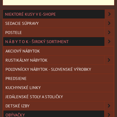
NIEKTORÉ KUSY V E-SHOPE
SEDACIE SÚPRAVY
POSTELE
N Á B Y T O K - ŠIROKÝ SORTIMENT
AKCIOVÝ NÁBYTOK
RUSTIKÁLNY NÁBYTOK
POĽOVNÍCKY NÁBYTOK - SLOVENSKÉ VÝROBKY
PREDSIENE
KUCHYNSKÉ LINKY
JEDÁLENSKÉ STOLY A STOLIČKY
DETSKÉ IZBY
OBÝVAČKY