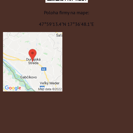
Poloha firmy na mape:
47°59'13.4"N 17°36'48.1"E