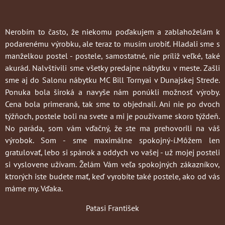
Nerobím to často
, že niekomu poďakujem a zablahoželám k
podarenému výrobku, ale teraz to musím urobiť. Hladali sme s
manželkou postel - postele, samostatné, nie príliž veľké, také
akurád. Nalvštívili sme všetky predajne nábytku v meste. Zašli
sme aj do Salonu nábytku MC Bill Tornyai v Dunajskej Strede.
Ponuka bola široká a navyše nám ponúkli možnosť výroby.
Cena bola primeraná, tak sme to objednali. Ani nie po dvoch
týžňoch, postele boli na svete a mi je používame skoro týždeň.
No paráda, som vám vďačný, že ste ma prehovorili na váš
výrobok. Som - sme maximálne spokojný-í.Môžem len
gratulovať, lebo si spánok a oddych vo vašej - už mojej posteli
si vyslovene užívam. Želám Vám veľa spokojných zákazníkov,
ktrorých iste budete mať, keď vyrobíte také postele, ako od vás
máme my. Vďaka.
Patasi František