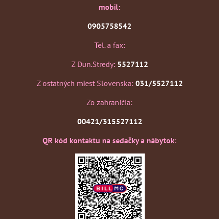
mobil:
0905758542
Tel. a fax:
Z Dun.Stredy:
5527112
Z ostatných miest Slovenska:
031/5527112
Zo zahraničia:
00421/315527112
QR kód kontaktu na sedačky a nábytok
: