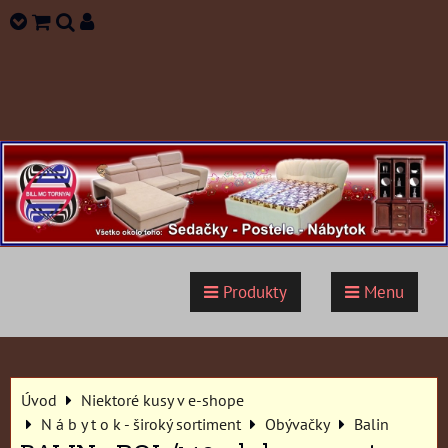
Produkty
Menu
Úvod
Niektoré kusy v e-shope
N á b y t o k - široký sortiment
Obývačky
Balin