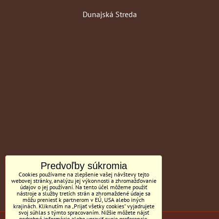
Dunajská Streda
Predvoľby súkromia
Cookies používame na zlepšenie vašej návštevy tejto
webovej stránky, analýzu jej výkonnosti a zhromažďovanie
údajov o jej používaní. Na tento účel môžeme použiť
nástroje a služby tretích strán a zhromaždené údaje sa
môžu preniesť k partnerom v EÚ, USA alebo iných
krajinách. Kliknutím na „Prijať všetky cookies“ vyjadrujete
svoj súhlas s týmto spracovaním. Nižšie môžete nájsť
podrobné informácie alebo upraviť svoje preferencie.