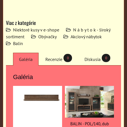
Viac z kategórie
Niektoré kusy v e-shope
N á b y t o k - široký
sortiment
Obývačky
Akciový nábytok
Balin
0
0
Galéria
Recenzie
Diskusia
Galéria
BALIN - POL/140, dub