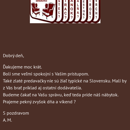
Dobrý deň,
Ďakujeme moc krát.
Boli sme veľmi spokojní s Vašim prístupom.
Také zlaté predavačky nie sú žiaľ typické na Slovensku. Mali by
z Vás brať príklad aj ostatní dodávatelia.
Budeme čakať na Vašu správu, keď teda príde náš nábytok.
Prajeme pekný zvyšok dňa a víkend ?
S pozdravom
A. M.