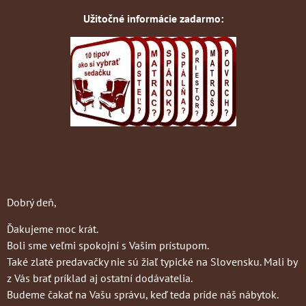
Užitočné informácie zadarmo:
Dobrý deň,
Ďakujeme moc krát.
Boli sme veľmi spokojní s Vašim prístupom.
Také zlaté predavačky nie sú žiaľ typické na Slovensku. Mali by
z Vás brať príklad aj ostatní dodávatelia.
Budeme čakať na Vašu správu, keď teda príde náš nábytok.