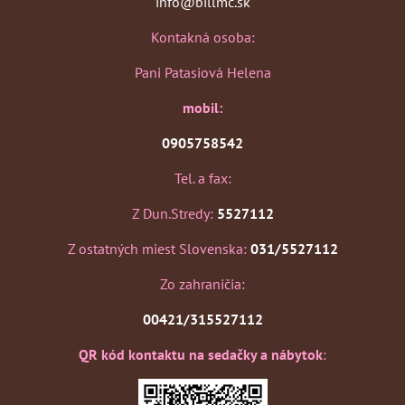
info@billmc.sk
Kontakná osoba:
Pani Patasiová Helena
mobil:
0905758542
Tel. a fax:
Z Dun.Stredy:
5527112
Z ostatných miest Slovenska:
031/5527112
Zo zahraničia:
00421/315527112
QR kód kontaktu na sedačky a nábytok
: