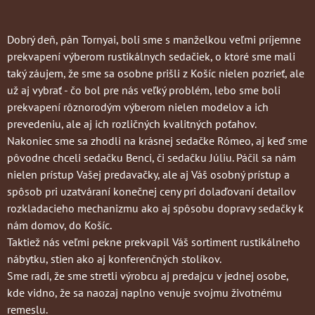
Dobrý deň, pán Tornyai, boli sme s manželkou veľmi príjemne
prekvapení výberom rustikálnych sedačiek, o ktoré sme mali
taký záujem, že sme sa osobne prišli z Košíc nielen pozrieť, ale
už aj vybrať - čo bol pre nás veľký problém, lebo sme boli
prekvapení rôznorodým výberom nielen modelov a ich
prevedeniu, ale aj ich rozličných kvalitných poťahov.
Nakoniec sme sa zhodli na krásnej sedačke Rómeo, aj keď sme
pôvodne chceli sedačku Benci, či sedačku Júliu. Páčil sa nám
nielen prístup Vašej predavačky, ale aj Váš osobný prístup a
spôsob pri uzatváraní konečnej ceny pri dolaďovaní detailov
rozkladacieho mechanizmu ako aj spôsobu dopravy sedačky k
nám domov, do Košíc.
Taktiež nás veľmi pekne prekvapil Váš sortiment rustikálneho
nábytku, stien ako aj konferenčných stolíkov.
Sme radi, že sme stretli výrobcu aj predajcu v jednej osobe,
kde vidno, že sa naozaj naplno venuje svojmu životnému
remeslu.