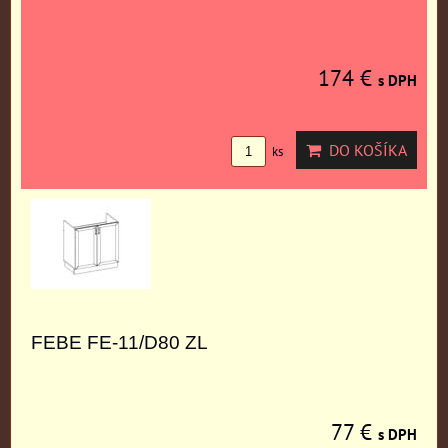
174 €
s DPH
DO KOŠÍKA
ks
FEBE FE-11/D80 ZL
77 €
s DPH