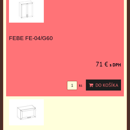
FEBE FE-04/G60
71 €
s DPH
DO KOŠÍKA
ks