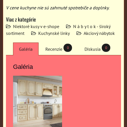
V cene kuchyne nie sú zahrnuté spotrebiče a doplnky.
Viac z kategórie
Niektoré kusy v e-shope
N á b y t o k - široký
sortiment
Kuchynské linky
Akciový nábytok
0
0
Galéria
Recenzie
Diskusia
Galéria