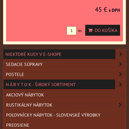
45 €
s DPH
DO KOŠÍKA
ks
NIEKTORÉ KUSY V E-SHOPE
SEDACIE SÚPRAVY
POSTELE
N Á B Y T O K - ŠIROKÝ SORTIMENT
AKCIOVÝ NÁBYTOK
RUSTIKÁLNY NÁBYTOK
POĽOVNÍCKY NÁBYTOK - SLOVENSKÉ VÝROBKY
PREDSIENE