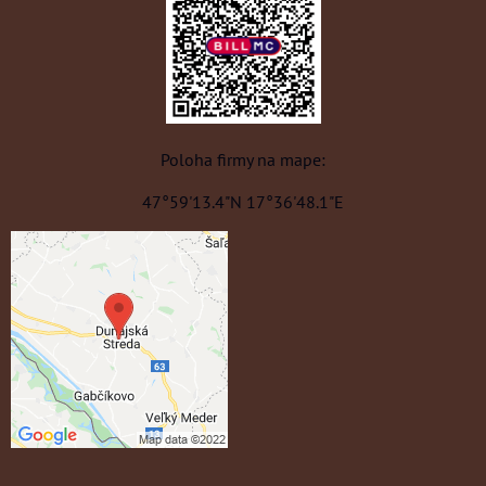
Poloha firmy na mape:
47°59'13.4"N 17°36'48.1"E