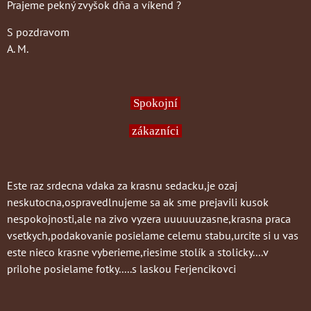
Prajeme pekný zvyšok dňa a víkend ?
S pozdravom
A. M.
Spokojní
zákazníci
Este raz srdecna vdaka za krasnu sedacku,je ozaj
neskutocna,ospravedlnujeme sa ak sme prejavili kusok
nespokojnosti,ale na zivo vyzera uuuuuuzasne,krasna praca
vsetkych,podakovanie posielame celemu stabu,urcite si u vas
este nieco krasne vyberieme,riesime stolík a stolicky....v
prilohe posielame fotky.....s laskou Ferjencikovci