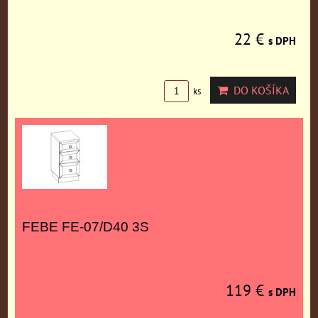
22 €
s DPH
DO KOŠÍKA
ks
FEBE FE-07/D40 3S
119 €
s DPH