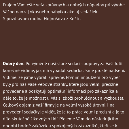
Prajem Vám ešte veľa správnych a dobrých nápadov pri výrobe
Vášho naozaj vkusného nábytku ako aj sedačiek.
S pozdravom rodina Hojnošova z Košíc.
Dobrý den.
Po výměně naší staré sedací soupravy za Vaši Julii
konečně vidíme, jak má vypadat sedačka. Jsme prostě nadšeni.
Vidíme, že jsme vybrali správně. Prvním impulzem pro výběr
byly pro nás Vaše vebové stránky, které jsou velmi precizně
provedené a poskytují optimální informaci pro zákazníka a
dále to, že je možnost u Vás si zboží prohlédnout a vyzkoušet.
Celkový dojem z Vaší firmy je na velmi vysoké úrovni. I na
provedení sedačky je vidět, že je to práce velmi precizní a je to
dílo skutečně šikovných lidí. Přejeme Vám do následujícího
období hodně zakázek a spokojených zákazníků, kteří se k