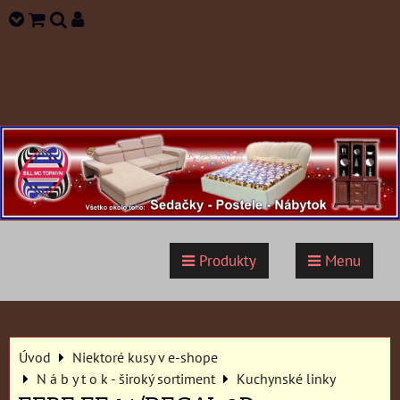
Produkty
Menu
Úvod
Niektoré kusy v e-shope
N á b y t o k - široký sortiment
Kuchynské linky