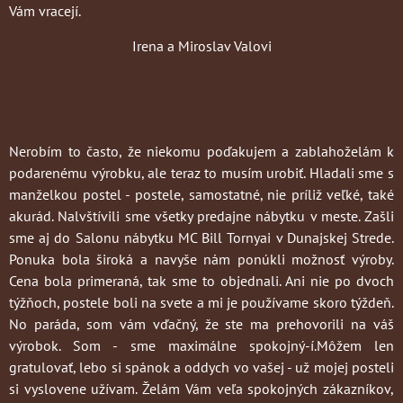
Vám vracejí.
Irena a Miroslav Valovi
Nerobím to často
, že niekomu poďakujem a zablahoželám k
podarenému výrobku, ale teraz to musím urobiť. Hladali sme s
manželkou postel - postele, samostatné, nie príliž veľké, také
akurád. Nalvštívili sme všetky predajne nábytku v meste. Zašli
sme aj do Salonu nábytku MC Bill Tornyai v Dunajskej Strede.
Ponuka bola široká a navyše nám ponúkli možnosť výroby.
Cena bola primeraná, tak sme to objednali. Ani nie po dvoch
týžňoch, postele boli na svete a mi je používame skoro týždeň.
No paráda, som vám vďačný, že ste ma prehovorili na váš
výrobok. Som - sme maximálne spokojný-í.Môžem len
gratulovať, lebo si spánok a oddych vo vašej - už mojej posteli
si vyslovene užívam. Želám Vám veľa spokojných zákazníkov,