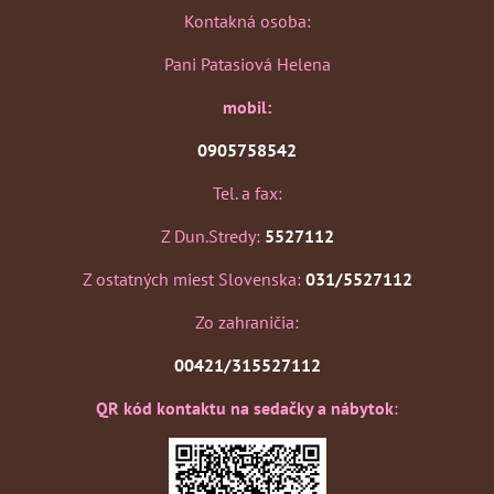
Kontakná osoba:
Pani Patasiová Helena
mobil:
0905758542
Tel. a fax:
Z Dun.Stredy:
5527112
Z ostatných miest Slovenska:
031/5527112
Zo zahraničia:
00421/315527112
QR kód kontaktu na sedačky a nábytok
: