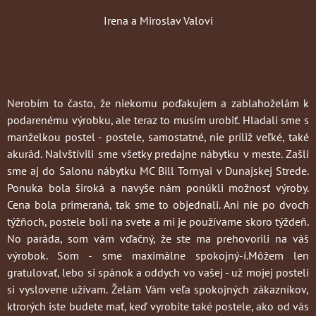
Irena a Miroslav Valovi
Nerobím to často
, že niekomu poďakujem a zablahoželám k
podarenému výrobku, ale teraz to musím urobiť. Hladali sme s
manželkou postel - postele, samostatné, nie príliž veľké, také
akurád. Nalvštívili sme všetky predajne nábytku v meste. Zašli
sme aj do Salonu nábytku MC Bill Tornyai v Dunajskej Strede.
Ponuka bola široká a navyše nám ponúkli možnosť výroby.
Cena bola primeraná, tak sme to objednali. Ani nie po dvoch
týžňoch, postele boli na svete a mi je používame skoro týždeň.
No paráda, som vám vďačný, že ste ma prehovorili na váš
výrobok. Som - sme maximálne spokojný-í.Môžem len
gratulovať, lebo si spánok a oddych vo vašej - už mojej posteli
si vyslovene užívam. Želám Vám veľa spokojných zákazníkov,
ktrorých iste budete mať, keď vyrobíte také postele, ako od vás