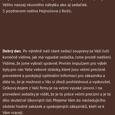
Vášho naozaj vkusného nábytku ako aj sedačiek.
S pozdravom rodina Hojnošova z Košíc.
Dobrý den.
Po výměně naší staré sedací soupravy za Vaši Julii
konečně vidíme, jak má vypadat sedačka. Jsme prostě nadšeni.
Vidíme, že jsme vybrali správně. Prvním impulzem pro výběr
byly pro nás Vaše vebové stránky, které jsou velmi precizně
provedené a poskytují optimální informaci pro zákazníka a
dále to, že je možnost u Vás si zboží prohlédnout a vyzkoušet.
Celkový dojem z Vaší firmy je na velmi vysoké úrovni. I na
provedení sedačky je vidět, že je to práce velmi precizní a je to
dílo skutečně šikovných lidí. Přejeme Vám do následujícího
období hodně zakázek a spokojených zákazníků, kteří se k
Vám vracejí.