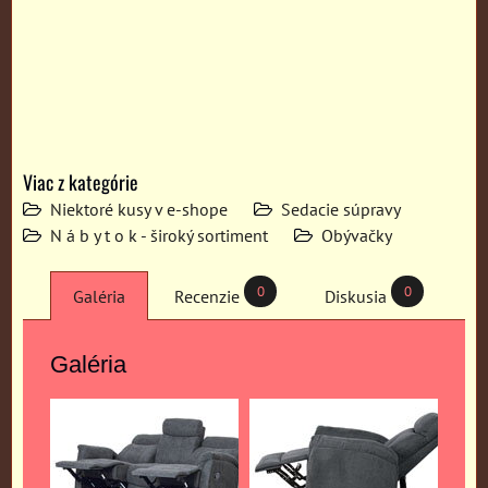
Viac z kategórie
Niektoré kusy v e-shope
Sedacie súpravy
N á b y t o k - široký sortiment
Obývačky
0
0
Galéria
Recenzie
Diskusia
Galéria