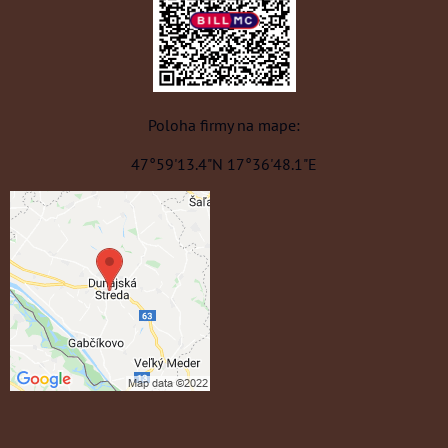
Poloha firmy na mape:
47°59'13.4"N 17°36'48.1"E