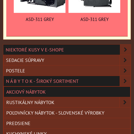
ASD-311 GREY
ASD-311 GREY
NIEKTORÉ KUSY V E-SHOPE
SEDACIE SÚPRAVY
POSTELE
N Á B Y T O K - ŠIROKÝ SORTIMENT
AKCIOVÝ NÁBYTOK
RUSTIKÁLNY NÁBYTOK
POĽOVNÍCKY NÁBYTOK - SLOVENSKÉ VÝROBKY
PREDSIENE
KUCHYNSKÉ LINKY