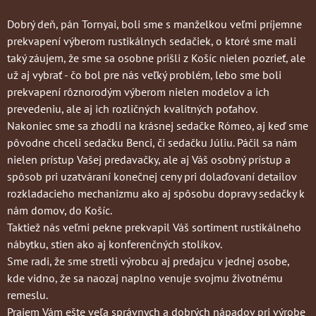
Dobrý deň, pán Tornyai, boli sme s manželkou veľmi príjemne
prekvapení výberom rustikálnych sedačiek, o ktoré sme mali
taký záujem, že sme sa osobne prišli z Košíc nielen pozrieť, ale
už aj vybrať - čo bol pre nás veľký problém, lebo sme boli
prekvapení rôznorodým výberom nielen modelov a ich
prevedeniu, ale aj ich rozličných kvalitných poťahov.
Nakoniec sme sa zhodli na krásnej sedačke Rómeo, aj keď sme
pôvodne chceli sedačku Benci, či sedačku Júliu. Páčil sa nám
nielen prístup Vašej predavačky, ale aj Váš osobný prístup a
spôsob pri uzatváraní konečnej ceny pri dolaďovaní detailov
rozkladacieho mechanizmu ako aj spôsobu dopravy sedačky k
nám domov, do Košíc.
Taktiež nás veľmi pekne prekvapil Váš sortiment rustikálneho
nábytku, stien ako aj konferenčných stolíkov.
Sme radi, že sme stretli výrobcu aj predajcu v jednej osobe,
kde vidno, že sa naozaj naplno venuje svojmu životnému
remeslu.
Prajem Vám ešte veľa správnych a dobrých nápadov pri výrobe