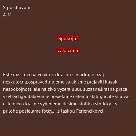
S pozdravom
A. M.
Spokojní
zákazníci
Este raz srdecna vdaka za krasnu sedacku,je ozaj
neskutocna,ospravedlnujeme sa ak sme prejavili kusok
nespokojnosti,ale na zivo vyzera uuuuuuzasne,krasna praca
vsetkych,podakovanie posielame celemu stabu,urcite si u vas
este nieco krasne vyberieme,riesime stolík a stolicky....v
prilohe posielame fotky.....s laskou Ferjencikovci