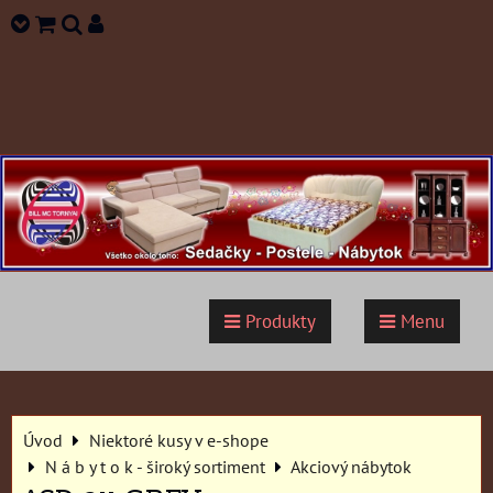
Produkty
Menu
Úvod
Niektoré kusy v e-shope
N á b y t o k - široký sortiment
Akciový nábytok