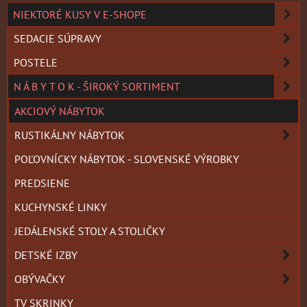
NIEKTORÉ KUSY V E-SHOPE
SEDACIE SÚPRAVY
POSTELE
N Á B Y T O K - ŠIROKÝ SORTIMENT
AKCIOVÝ NÁBYTOK
RUSTIKÁLNY NÁBYTOK
POĽOVNÍCKY NÁBYTOK - SLOVENSKÉ VÝROBKY
PREDSIENE
KUCHYNSKÉ LINKY
JEDÁLENSKÉ STOLY A STOLIČKY
DETSKÉ IZBY
OBÝVAČKY
TV SKRINKY