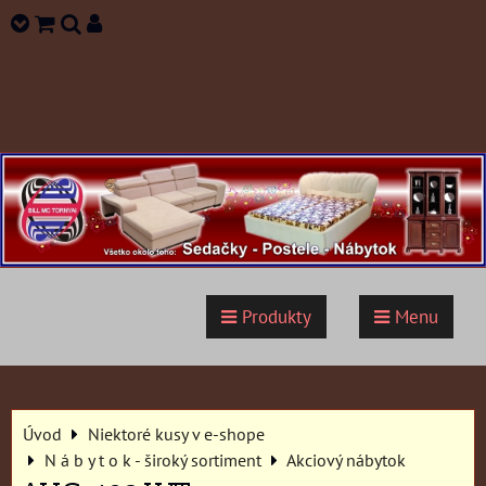
Produkty
Menu
Úvod
Niektoré kusy v e-shope
N á b y t o k - široký sortiment
Akciový nábytok