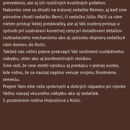
prevedeniu, ale aj ich rozličných kvalitných poťahov.
Nakoniec sme sa zhodli na krásnej sedačke Rómeo, aj keď sme
pôvodne chceli sedačku Benci, či sedačku Júliu. Páčil sa nám
nielen prístup Vašej predavačky, ale aj Váš osobný prístup a
spôsob pri uzatváraní konečnej ceny pri dolaďovaní detailov
rozkladacieho mechanizmu ako aj spôsobu dopravy sedačky k
nám domov, do Košíc.
Taktiež nás veľmi pekne prekvapil Váš sortiment rustikálneho
nábytku, stien ako aj konferenčných stolíkov.
Sme radi, že sme stretli výrobcu aj predajcu v jednej osobe,
kde vidno, že sa naozaj naplno venuje svojmu životnému
remeslu.
Prajem Vám ešte veľa správnych a dobrých nápadov pri výrobe
Vášho naozaj vkusného nábytku ako aj sedačiek.
S pozdravom rodina Hojnošova z Košíc.