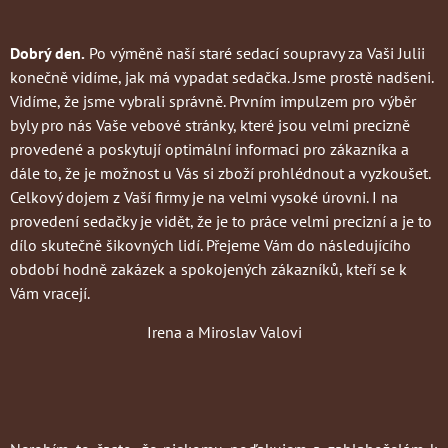
Dobrý den.
Po výměně naší staré sedací soupravy za Vaši Julii
konečně vidíme, jak má vypadat sedačka. Jsme prostě nadšeni.
Vidíme, že jsme vybrali správně. Prvním impulzem pro výběr
byly pro nás Vaše vebové stránky, které jsou velmi precizně
provedené a poskytují optimální informaci pro zákazníka a
dále to, že je možnost u Vás si zboží prohlédnout a vyzkoušet.
Celkový dojem z Vaší firmy je na velmi vysoké úrovni. I na
provedení sedačky je vidět, že je to práce velmi precizní a je to
dílo skutečně šikovných lidí. Přejeme Vám do následujícího
období hodně zakázek a spokojených zákazníků, kteří se k
Vám vracejí.
Irena a Miroslav Valovi