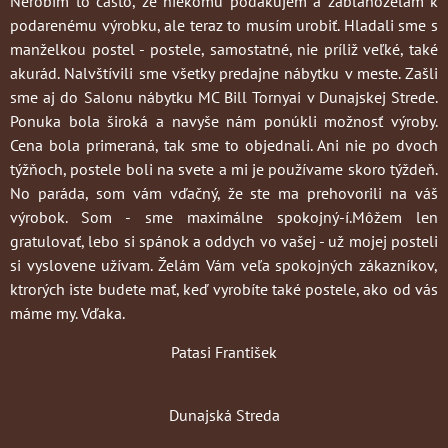
Nerobím to často
, že niekomu poďakujem a zablahoželám k
podarenému výrobku, ale teraz to musím urobiť. Hladali sme s
manželkou postel - postele, samostatné, nie príliž veľké, také
akurád. Nalvštívili sme všetky predajne nábytku v meste. Zašli
sme aj do Salonu nábytku MC Bill Tornyai v Dunajskej Strede.
Ponuka bola široká a navyše nám ponúkli možnosť výroby.
Cena bola primeraná, tak sme to objednali. Ani nie po dvoch
týžňoch, postele boli na svete a mi je používame skoro týždeň.
No paráda, som vám vďačný, že ste ma prehovorili na váš
výrobok. Som - sme maximálne spokojný-í.Môžem len
gratulovať, lebo si spánok a oddych vo vašej - už mojej posteli
si vyslovene užívam. Želám Vám veľa spokojných zákazníkov,
ktrorých iste budete mať, keď vyrobíte také postele, ako od vás
máme my. Vďaka.
Patasi František
Dunajská Streda