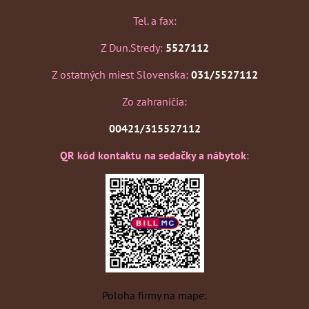
Tel. a fax:
Z Dun.Stredy:
5527112
Z ostatných miest Slovenska:
031/5527112
Zo zahraničia:
00421/315527112
QR kód kontaktu na sedačky a nábytok
:
Poloha firmy na mape: