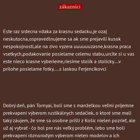
zákazníci
Este raz srdecna vdaka za krasnu sedacku,je ozaj
neskutocna,ospravedlnujeme sa ak sme prejavili kusok
nespokojnosti,ale na zivo vyzera uuuuuuzasne,krasna praca
vsetkych,podakovanie posielame celemu stabu,urcite si u vas
este nieco krasne vyberieme,riesime stolík a stolicky....v
prilohe posielame fotky.....s laskou Ferjencikovci
Dobrý deň, pán Tornyai, boli sme s manželkou veľmi príjemne
prekvapení výberom rustikálnych sedačiek, o ktoré sme mali
taký záujem, že sme sa osobne prišli z Košíc nielen pozrieť, ale
už aj vybrať - čo bol pre nás veľký problém, lebo sme boli
prekvapení rôznorodým výberom nielen modelov a ich