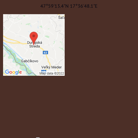
47°59'13.4"N 17°36'48.1"E