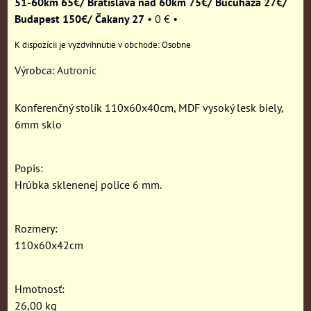
51-60km 65€/ Bratislava nad 60km 75€/ Bučuháza 27€/
Budapest 150€/ Čakany 27
•
0 €
•
Osobne
Výrobca:
Autronic
Konferenčný stolík 110x60x40cm, MDF vysoký lesk biely,
6mm sklo
Popis:
Hrúbka sklenenej police 6 mm.
Rozmery:
110x60x42cm
Hmotnosť:
26,00 kg