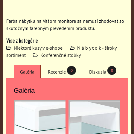
Farba nábytku na Vašom monitore sa nemusí zhodovať so
skutočným farebným prevedením produktu.
Viac z kategórie
Niektoré kusy v e-shope
N á b y t o k - široký
sortiment
Konferenčné stolíky
0
0
Galéria
Recenzie
Diskusia
Galéria