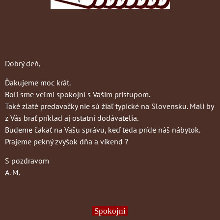
Dobrý deň,
Ďakujeme moc krát.
Boli sme veľmi spokojní s Vašim prístupom.
Také zlaté predavačky nie sú žiaľ typické na Slovensku. Mali by
z Vás brať príklad aj ostatní dodávatelia.
Budeme čakať na Vašu správu, keď teda príde náš nábytok.
Prajeme pekný zvyšok dňa a víkend ?
S pozdravom
A. M.
Spokojní