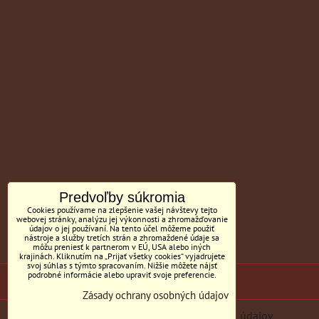
Predvoľby súkromia
Cookies používame na zlepšenie vašej návštevy tejto
webovej stránky, analýzu jej výkonnosti a zhromažďovanie
údajov o jej používaní. Na tento účel môžeme použiť
nástroje a služby tretích strán a zhromaždené údaje sa
môžu preniesť k partnerom v EÚ, USA alebo iných
krajinách. Kliknutím na „Prijať všetky cookies“ vyjadrujete
svoj súhlas s týmto spracovaním. Nižšie môžete nájsť
podrobné informácie alebo upraviť svoje preferencie.
(c) Sedačky BILL MC Tornyai
Zásady ochrany osobných údajov
Predvoľby súkromia
Zásady ochrany osobných údajov