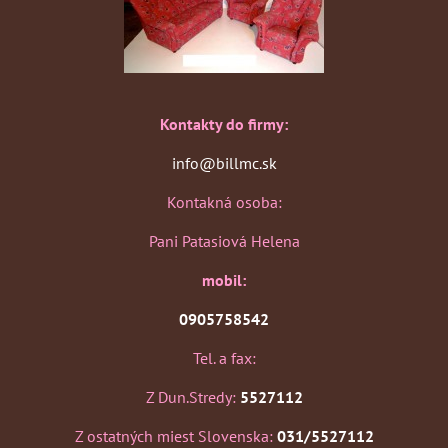
Kontakty do firmy:
info@billmc.sk
Kontakná osoba:
Pani Patasiová Helena
mobil:
0905758542
Tel. a fax:
Z Dun.Stredy:
5527112
Z ostatných miest Slovenska:
031/5527112