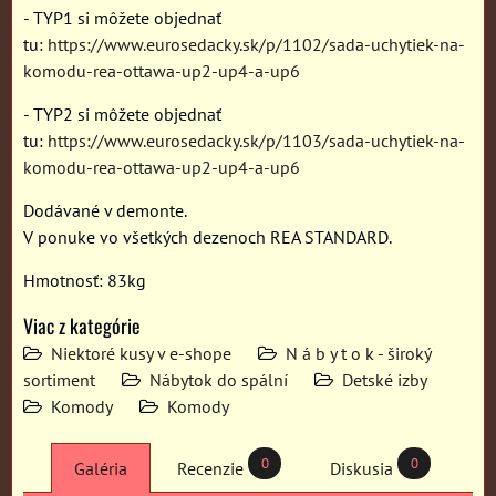
- TYP1 si môžete objednať
tu:
https://www.eurosedacky.sk/p/1102/sada-uchytiek-na-
komodu-rea-ottawa-up2-up4-a-up6
- TYP2 si môžete objednať
tu:
https://www.eurosedacky.sk/p/1103/sada-uchytiek-na-
komodu-rea-ottawa-up2-up4-a-up6
Dodávané v demonte.
V ponuke vo všetkých dezenoch REA STANDARD.
Hmotnosť: 83kg
Viac z kategórie
Niektoré kusy v e-shope
N á b y t o k - široký
sortiment
Nábytok do spální
Detské izby
Komody
Komody
0
0
Galéria
Recenzie
Diskusia