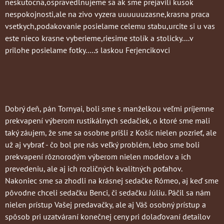
neskutocna,ospravedlnujeme sa ak sme prejavili kusok
nespokojnosti,ale na zivo vyzera uuuuuuzasne,krasna praca
vsetkych,podakovanie posielame celemu stabu,urcite si u vas
este nieco krasne vyberieme,riesime stolík a stolicky....v
prilohe posielame fotky.....s laskou Ferjencikovci
Dobrý deň, pán Tornyai, boli sme s manželkou veľmi príjemne
prekvapení výberom rustikálnych sedačiek, o ktoré sme mali
taký záujem, že sme sa osobne prišli z Košíc nielen pozrieť, ale
už aj vybrať - čo bol pre nás veľký problém, lebo sme boli
prekvapení rôznorodým výberom nielen modelov a ich
prevedeniu, ale aj ich rozličných kvalitných poťahov.
Nakoniec sme sa zhodli na krásnej sedačke Rómeo, aj keď sme
pôvodne chceli sedačku Benci, či sedačku Júliu. Páčil sa nám
nielen prístup Vašej predavačky, ale aj Váš osobný prístup a
spôsob pri uzatváraní konečnej ceny pri dolaďovaní detailov