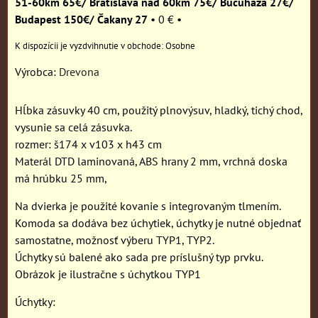
51-60km 65€/ Bratislava nad 60km 75€/ Bučuháza 27€/
Budapest 150€/ Čakany 27
•
0 €
•
Osobne
Výrobca:
Drevona
Hĺbka zásuvky 40 cm, použitý plnovýsuv, hladký, tichý chod,
vysunie sa celá zásuvka.
rozmer: š174 x v103 x h43 cm
Materál DTD laminovaná, ABS hrany 2 mm, vrchná doska
má hrúbku 25 mm,
Na dvierka je použité kovanie s integrovaným tlmením.
Komoda sa dodáva bez úchytiek, úchytky je nutné objednať
samostatne, možnosť výberu TYP1, TYP2.
Úchytky sú balené ako sada pre príslušný typ prvku.
Obrázok je ilustračne s úchytkou TYP1
Úchytky: