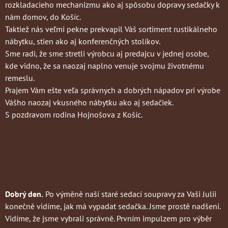
rozkladacieho mechanizmu ako aj spôsobu dopravy sedačky k
nám domov, do Košíc.
Taktiež nás veľmi pekne prekvapil Váš sortiment rustikálneho
nábytku, stien ako aj konferenčných stolíkov.
Sme radi, že sme stretli výrobcu aj predajcu v jednej osobe,
kde vidno, že sa naozaj naplno venuje svojmu životnému
remeslu.
Prajem Vám ešte veľa správnych a dobrých nápadov pri výrobe
Vášho naozaj vkusného nábytku ako aj sedačiek.
S pozdravom rodina Hojnošova z Košíc.
Dobrý den.
Po výměně naší staré sedací soupravy za Vaši Julii
konečně vidíme, jak má vypadat sedačka. Jsme prostě nadšeni.
Vidíme, že jsme vybrali správně. Prvním impulzem pro výběr