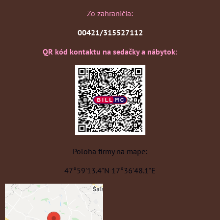
Zo zahraničia:
00421/315527112
QR kód kontaktu na sedačky a nábytok
:
Poloha firmy na mape:
47°59'13.4"N 17°36'48.1"E