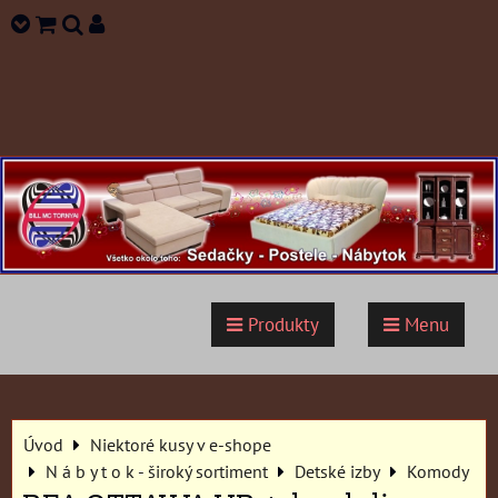
Produkty
Menu
Úvod
Niektoré kusy v e-shope
N á b y t o k - široký sortiment
Detské izby
Komody