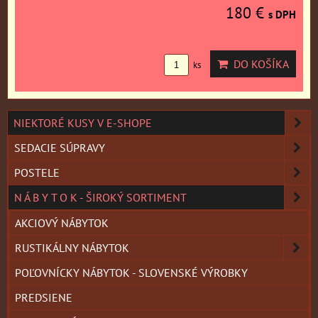
180 €
s DPH
DO KOŠÍKA
ks
NIEKTORÉ KUSY V E-SHOPE
SEDACIE SÚPRAVY
POSTELE
N Á B Y T O K - ŠIROKÝ SORTIMENT
AKCIOVÝ NÁBYTOK
RUSTIKÁLNY NÁBYTOK
POĽOVNÍCKY NÁBYTOK - SLOVENSKÉ VÝROBKY
PREDSIENE