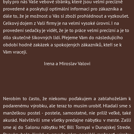
byly pro nás Vaše vebové stránky, které jsou velmi precizně
provedené a poskytují optimální informaci pro zákazníka a
dále to, že je možnost u Vás si zboží prohlédnout a vyzkoušet.
Celkový dojem z Vaší firmy je na velmi vysoké úrovni. I na
provedení sedačky je vidět, že je to práce velmi precizní a je to
dílo skutečně šikovných lidí. Přejeme Vám do následujícího
období hodně zakázek a spokojených zákazníků, kteří se k
Vám vracejí.
Irena a Miroslav Valovi
Nerobím to často
, že niekomu poďakujem a zablahoželám k
podarenému výrobku, ale teraz to musím urobiť. Hladali sme s
manželkou postel - postele, samostatné, nie príliž veľké, také
akurád. Nalvštívili sme všetky predajne nábytku v meste. Zašli
sme aj do Salonu nábytku MC Bill Tornyai v Dunajskej Strede.