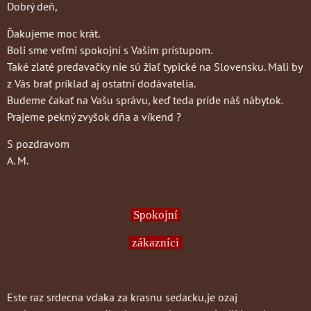
Dobrý deň,
Ďakujeme moc krát.
Boli sme veľmi spokojní s Vašim prístupom.
Také zlaté predavačky nie sú žiaľ typické na Slovensku. Mali by
z Vás brať príklad aj ostatní dodávatelia.
Budeme čakať na Vašu správu, keď teda príde náš nábytok.
Prajeme pekný zvyšok dňa a víkend ?
S pozdravom
A. M.
Spokojní
zákazníci
Este raz srdecna vdaka za krasnu sedacku,je ozaj