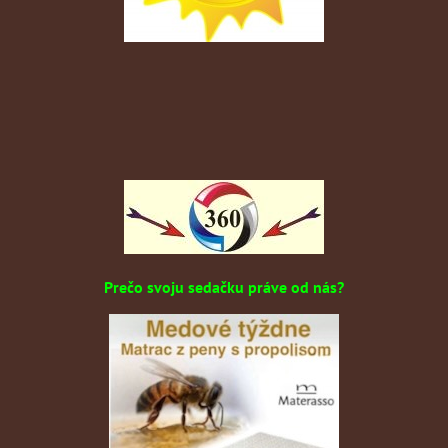
Prečo svoju sedačku práve od nás?