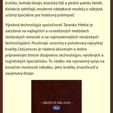
kvalitu, bohatý dizajn, klasický štýl a pestrú paletu farieb.
Kolekcie zahŕňajú moderné nábytkové modely a nábytok
určený špeciálne pre hotelový priemyseľ.
Výrobná technológia spoločnosti Taranko Meble je
založená na najlepších a osvedčených metódach
stolárskych remesiel a na najmodernejších stolárskych
technológiách. Používajú suroviny a polotovary najvyššej
kvality. Celý proces je riadený skúseným a dobre
pripraveným tímom dizajnérov, technológov, výrobných a
logistických špecialistov. To všetko má významný vplyv na
konečné vlastnosti nábytku: jeho kvalita, trvanlivosť a
zaujímavý dizajn.