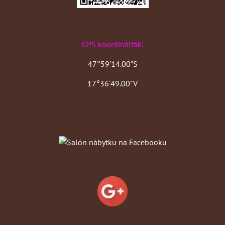
GPS koordinálták:
47°59'14.00"S
17°36'49.00"V