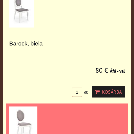
Barock, biela
80 €
Áfá - val
KOSÁRBA
db