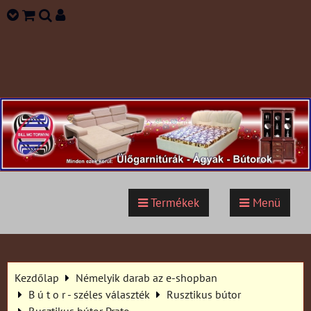
Termékek
Menü
Kezdőlap
Némelyik darab az e-shopban
B ú t o r - széles választék
Rusztikus bútor
Rusztikus bútor Prato