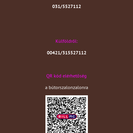
031/5527112
Külföldről:
00421/315527112
QR kód elérhetőség
a bútorszalonzalonra