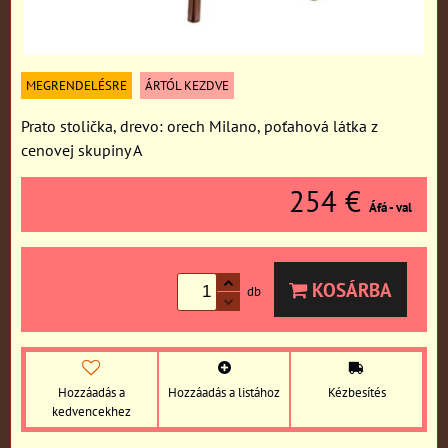
MEGRENDELÉSRE
ÁRTÓL KEZDVE
Prato stolička, drevo: orech Milano, poťahová látka z
cenovej skupiny A
254 €
Áfá - val
KOSÁRBA
db
Hozzáadás a
Hozzáadás a listához
Kézbesítés
kedvencekhez