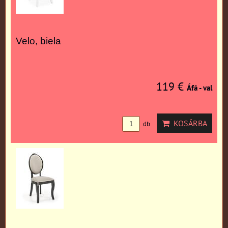
Velo, biela
119 €
Áfá - val
KOSÁRBA
db