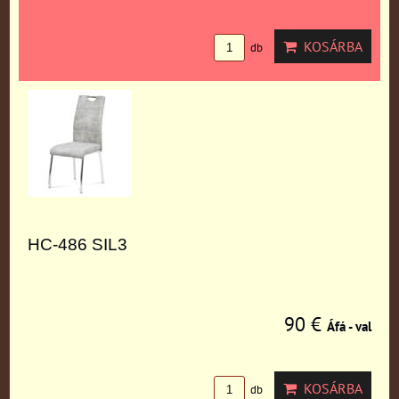
KOSÁRBA
db
HC-486 SIL3
90 €
Áfá - val
KOSÁRBA
db