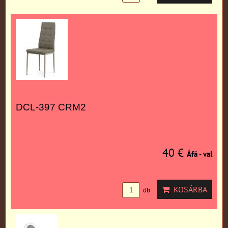
DCL-397 CRM2
40 €
Áfá - val
KOSÁRBA
db