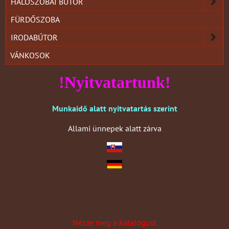
HÁLÓSZOBAI BÚTOR
FÜRDŐSZOBA
IRODABÚTOR
VÁNKOSOK
!Nyitvatartunk!
Munkaidő alatt nyitvatartás szerint
Allami ünnepek alatt zárva
Nézze meg a katalógust