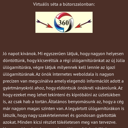
Virtuális séta a bútorszalonban:
Jó napot kívánok. Mi egyszerűen látjuk, hogy nagyon helyesen
döntöttünk, hogy kicseréltük a régi ülögarnitúránkat az új Júlia
ülögarnitúrára, végre látjuk milyennek kell lennie az igazi
ülögarnitúrának. Az önök internetes weboldala is nagyon
precízen van megcsinálva amely elegendö információt adott a
gyártmányokról ahoz, hogy eldöntsük önöknél vásárolunk. Az
hogy ezeket meg lehet tekinteni és kipróbálni az üzletükben
is, az csak hab a tortán. Általános benyomásunk az, hogy a cég
már nagyon magas szinten van. A legyártott ülögarnitúrákon is
látszik, hogy nagy szakértelemmel és gondosan gyártották
azokat. Minden kicsi részlet tökéletesen meg van tervezve.