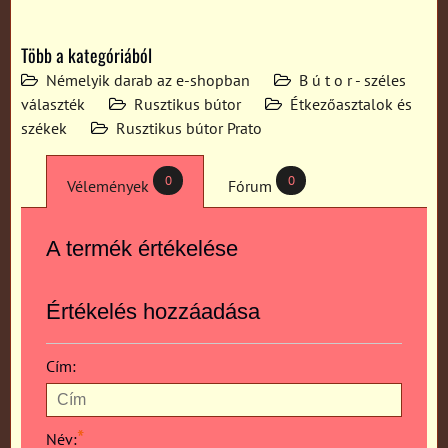
Több a kategóriából
Némelyik darab az e-shopban
B ú t o r - széles
választék
Rusztikus bútor
Étkezőasztalok és
székek
Rusztikus bútor Prato
0
0
Vélemények
Fórum
A termék értékelése
Értékelés hozzáadása
Cím:
*
Név: