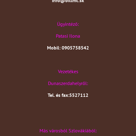
info@billmc.sk
Ügyintéző:
Patasi Ilona
Mobil: 0905758542
Vezetékes
Dunaszerdahelyről:
Tel. és fax:5527112
Más városból Szlovákiából: