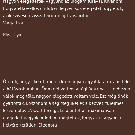
Nagyon elégedettek vagyunk az ülögarnitúrával. Kívánom,
hogy a elkövetkező idöben legyen sok elégedett ügyfelük,
akik szívesen visszatérnek majd vásárolni.
Varga Éva
Misi, Györ
Örülök, hogy sikerült méretekben olyan ágyat találni, ami lefér
a hálószobámban. Önöknél vettem a régi ágyamat is, nehezen
válok meg tőle, nagyon elégedett voltam vele. Ezt még önök
gyártották. Köszönöm a segítségüket és a kedves, türelmes
kiszolgálást. A szállítócég, akit ajánlottak maximálisan
elégedett vagyok, mindent megtettek, hogy az új ágyam a
helyére kerüljön. Eleonóra