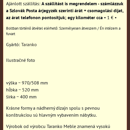
A szállítást is megrendelem - számlázzuk
a Szlovák Posta árjegyzék szerinti árát + csomagolási díjat,
az árat telefonon pontosítjuk; egy kilométer cca
•
1 €
•
Személyesen átveszem / Én intézem a
fuvart
Gyártó:
Taranko
Ilustračné foto
výška ~ 970/508 mm
hĺbka ~ 520 mm
šírka ~ 400 mm
Krásne formy a nádherný dizajn spolu s pevnou
konštrukciou sú hlavným vybavením nábytku.
Výrobok od výrobcu Taranko Meble znamená vysokú