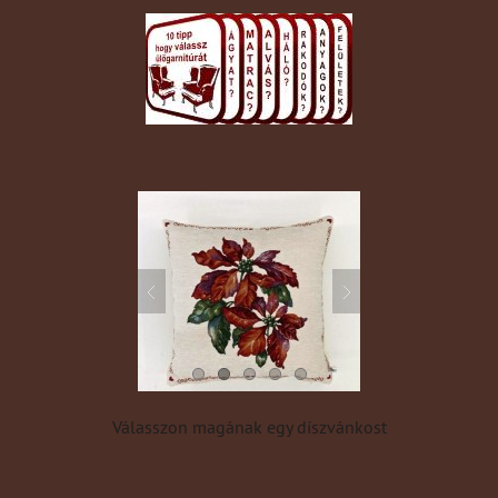
Válasszon magának egy díszvánkost