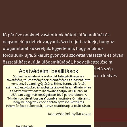
Jó pár éve önöknél vásároltunk bútort, ülőgarnitúrát és
nagyon elégedettek vagyunk. Azért eljött az ideje, hogy az
ülőgarnitúrát kicseréljük. Egyértelmű, hogy önökhöz
fordultunk újra. Sikerült gyönyörű szövetet választani és olyan
összeállítást a Júlia ülőgarnitúrából, hogy elképzeléseim
szerint megújult a házunk. Az izlésemnek megfelelő szép
Adatvédelmi beállítások
székeket és asztalt is sikerült vennünk. Köszönjük a kedves
Sütiket használunk a weboldal látogatottságának
fokozására, teljesítményének elemzésére és a használatra
kiszolgálást! Betty
vonatkozó adatok gyűjtésére. Ehhez harmadik féltől
származó eszközöket és szolgáltatásokat használhatunk, és
az összegyűjtött adatokat továbbíthatjuk az EU-ban, az
USA-ban vagy más országokban lévő partnereknek. A
"Minden cookie elfogadása" gombra kattintva Ön kijelenti,
hogy beleegyezik ebbe a feldolgozásba. Részletes
információkat alább talál, illetve beállíthatja a beállításait.
Adatvédelmi nyilatkozat
(c) BILL MC Tornyai ülőgarnitúrák
Részletek