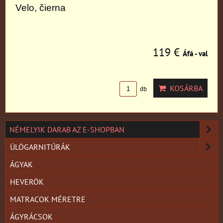
Velo, čierna
119 €
Áfá - val
KOSÁRBA
db
NÉMELYIK DARAB AZ E-SHOPBAN
ÜLÖGARNITÚRÁK
ÁGYAK
HEVERÖK
MATRACOK MÉRETRE
ÁGYRÁCSOK