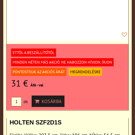
ETTÖL A BESZÁLLÍTÓTÓL
MINDEN HÉTEN MÁS AKCIÓ. NE HABOZZON HÍVJON, ÍRJON
PONTOSÍTJUK AZ AKCIÓS ÁRÁT
MEGRENDELÉSRE
31 €
Áfá - val
KOSÁRBA
db
HOLTEN SZF2D1S
Skriňa. Výška: 203,5 cm, šírka: 106 cm, hĺbka: 56,5 cm.