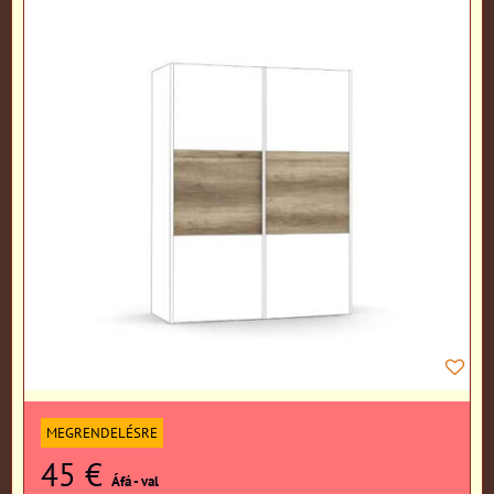
MEGRENDELÉSRE
45 €
Áfá - val