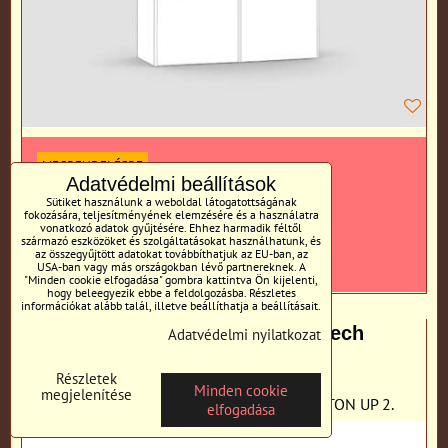
MEGRENDELÉSRE
Adatvédelmi beállítások
45 €
Sütiket használunk a weboldal látogatottságának
Áfá - val
fokozására, teljesítményének elemzésére és a használatra
vonatkozó adatok gyűjtésére. Ehhez harmadik féltől
származó eszközöket és szolgáltatásokat használhatunk, és
az összegyűjtött adatokat továbbíthatjuk az EU-ban, az
KOSÁRBA
db
USA-ban vagy más országokban lévő partnereknek. A
"Minden cookie elfogadása" gombra kattintva Ön kijelenti,
hogy beleegyezik ebbe a feldolgozásba. Részletes
információkat alább talál, illetve beállíthatja a beállításait.
REA HOUSTON UP 2 VÝPLŇ, orech
Adatvédelmi nyilatkozat
rockpile
Részletek
Minden cookie
megjelenítése
Výplňový stredový pás na skriňu REA HOUSTON UP 2.
elfogadása