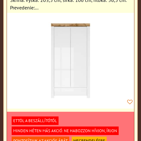
Prevedenie:...
ETTÖL A BESZÁLLÍTÓTÓL
MINDEN HÉTEN MÁS AKCIÓ. NE HABOZZON HÍVJON, ÍRJON
PONTOSÍTJUK AZ AKCIÓS ÁRÁT
MEGRENDELÉSRE