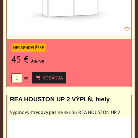
MEGRENDELÉSRE
45 €
Áfá - val
KOSÁRBA
db
REA HOUSTON UP 2 VÝPLŇ, biely
Výplňový stredový pás na skriňu REA HOUSTON UP 2.