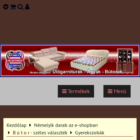
Termékek
Menü
Kezdőlap
Némelyik darab az e-shopban
B ú t o r - széles választék
Gyerekszobák