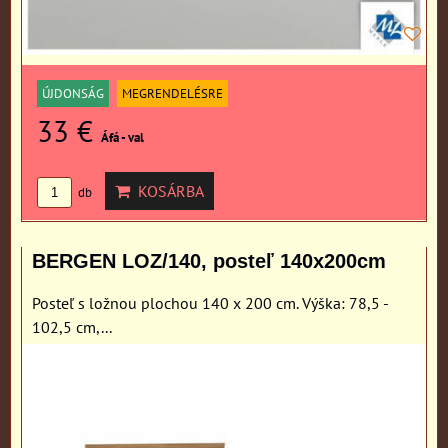
ÚJDONSÁG
MEGRENDELÉSRE
33 €
Áfá - val
KOSÁRBA
db
BERGEN LOZ/140, posteľ 140x200cm
Posteľ s ložnou plochou 140 x 200 cm. Výška: 78,5 -
102,5 cm,...