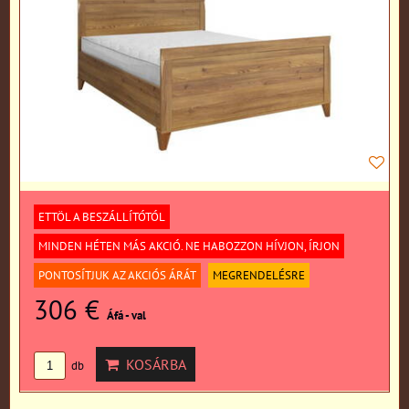
ETTÖL A BESZÁLLÍTÓTÓL
MINDEN HÉTEN MÁS AKCIÓ. NE HABOZZON HÍVJON, ÍRJON
PONTOSÍTJUK AZ AKCIÓS ÁRÁT
MEGRENDELÉSRE
306 €
Áfá - val
KOSÁRBA
db