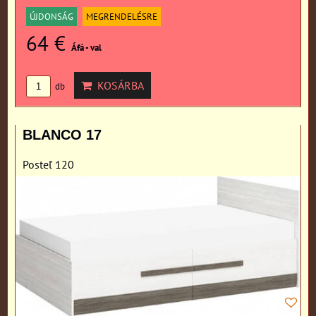
ÚJDONSÁG
MEGRENDELÉSRE
64 €
Áfá - val
KOSÁRBA
db
BLANCO 17
Posteľ 120