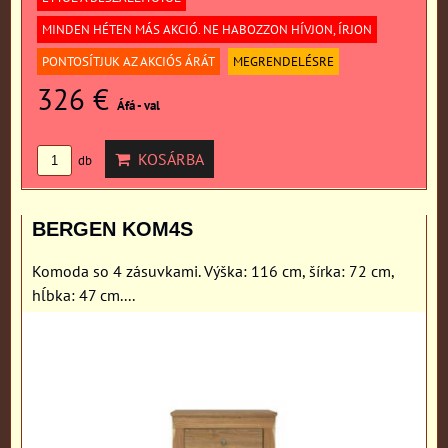
MINDEN HÉTEN MÁS AKCIÓ. NE HABOZZON HÍVJON, ÍRJON
PONTOSÍTJUK AZ AKCIÓS ÁRÁT
MEGRENDELÉSRE
326 €
Áfá - val
KOSÁRBA
db
BERGEN KOM4S
Komoda so 4 zásuvkami. Výška: 116 cm, šírka: 72 cm,
hĺbka: 47 cm....