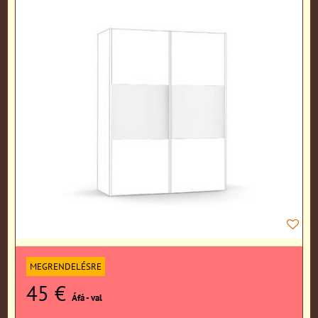
MEGRENDELÉSRE
45 €
Áfá - val