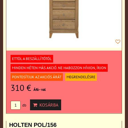
ETTÖL A BESZÁLLÍTÓTÓL
MINDEN HÉTEN MÁS AKCIÓ. NE HABOZZON HÍVJON, ÍRJON
PONTOSÍTJUK AZ AKCIÓS ÁRÁT
MEGRENDELÉSRE
310 €
Áfá - val
KOSÁRBA
db
HOLTEN POL/156