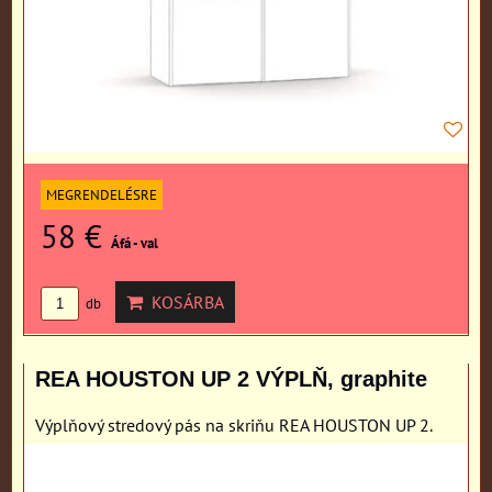
MEGRENDELÉSRE
58 €
Áfá - val
KOSÁRBA
db
REA HOUSTON UP 2 VÝPLŇ, graphite
Výplňový stredový pás na skriňu REA HOUSTON UP 2.