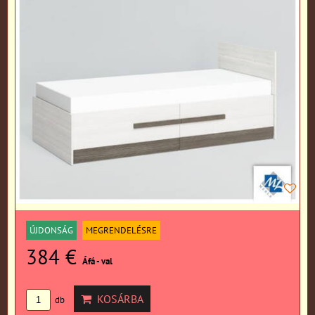
ÚJDONSÁG
MEGRENDELÉSRE
384 €
Áfá - val
KOSÁRBA
db