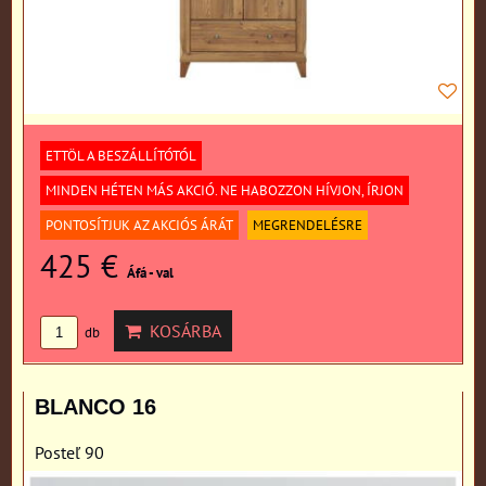
ETTÖL A BESZÁLLÍTÓTÓL
MINDEN HÉTEN MÁS AKCIÓ. NE HABOZZON HÍVJON, ÍRJON
PONTOSÍTJUK AZ AKCIÓS ÁRÁT
MEGRENDELÉSRE
425 €
Áfá - val
KOSÁRBA
db
BLANCO 16
Posteľ 90