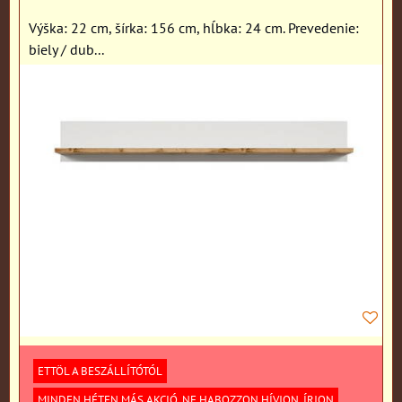
Výška: 22 cm, šírka: 156 cm, hĺbka: 24 cm. Prevedenie:
biely / dub...
ETTÖL A BESZÁLLÍTÓTÓL
MINDEN HÉTEN MÁS AKCIÓ. NE HABOZZON HÍVJON, ÍRJON