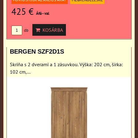
425 €
Áfá - val
KOSÁRBA
db
BERGEN SZF2D1S
Skriňa s 2 dverami a 1 zásuvkou. Výška: 202 cm, šírka:
102 cm,...