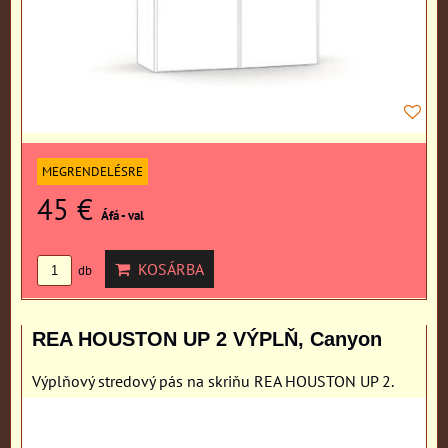
MEGRENDELÉSRE
45 €
Áfá - val
KOSÁRBA
db
REA HOUSTON UP 2 VÝPLŇ, Canyon
Výplňový stredový pás na skriňu REA HOUSTON UP 2.