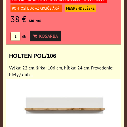
PONTOSÍTJUK AZ AKCIÓS ÁRÁT
MEGRENDELÉSRE
38 €
Áfá - val
KOSÁRBA
db
HOLTEN POL/106
Výška: 22 cm, šírka: 106 cm, hĺbka: 24 cm. Prevedenie:
biely / dub...