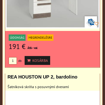
ÚJDONSÁG
MEGRENDELÉSRE
191 €
Áfá - val
KOSÁRBA
db
REA HOUSTON UP 2, bardolino
Šatníková skriňa s posuvnými dverami