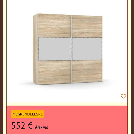
MEGRENDELÉSRE
552 €
Áfá - val