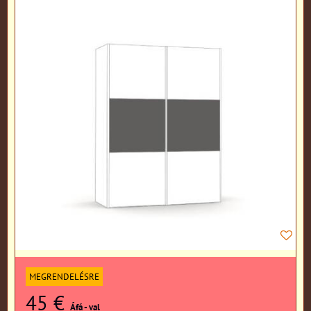
MEGRENDELÉSRE
45 €
Áfá - val