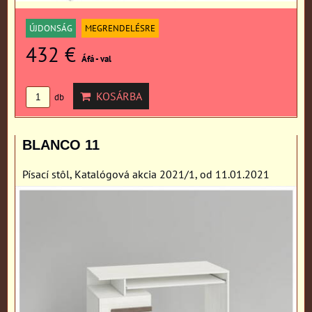
ÚJDONSÁG
MEGRENDELÉSRE
432 €
Áfá - val
KOSÁRBA
db
BLANCO 11
Písací stôl, Katalógová akcia 2021/1, od 11.01.2021