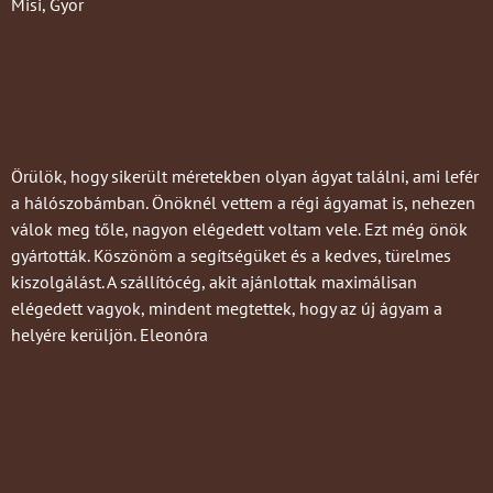
Misi, Györ
Örülök, hogy sikerült méretekben olyan ágyat találni, ami lefér
a hálószobámban. Önöknél vettem a régi ágyamat is, nehezen
válok meg tőle, nagyon elégedett voltam vele. Ezt még önök
gyártották. Köszönöm a segítségüket és a kedves, türelmes
kiszolgálást. A szállítócég, akit ajánlottak maximálisan
elégedett vagyok, mindent megtettek, hogy az új ágyam a
helyére kerüljön. Eleonóra