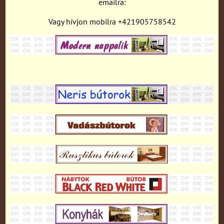
emailra:
Vagy hívjon mobilra +421905758542