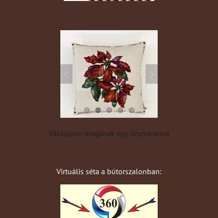
Válasszon magának egy díszvánkost
Virtuális séta a bútorszalonban: