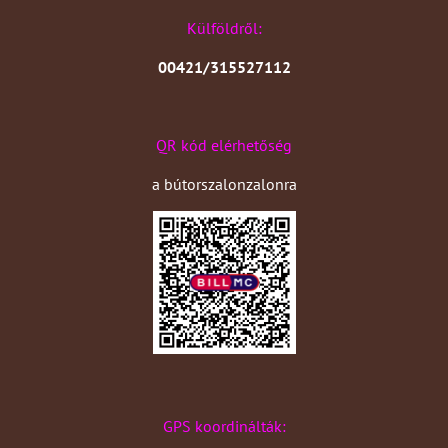
Külföldről:
00421/315527112
QR kód elérhetőség
a bútorszalonzalonra
GPS koordinálták: