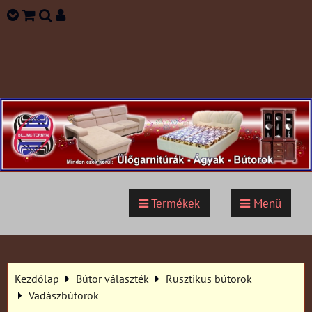
Termékek
Menü
Kezdőlap
Bútor választék
Rusztikus bútorok
Vadászbútorok