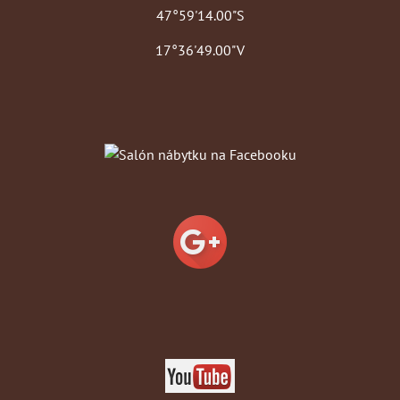
47°59'14.00"S
17°36'49.00"V