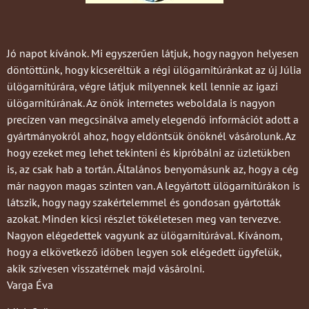
Jó napot kívánok. Mi egyszerűen látjuk, hogy nagyon helyesen
döntöttünk, hogy kicseréltük a régi ülögarnitúránkat az új Júlia
ülögarnitúrára, végre látjuk milyennek kell lennie az igazi
ülögarnitúrának. Az önök internetes weboldala is nagyon
precízen van megcsinálva amely elegendö információt adott a
gyártmányokról ahoz, hogy eldöntsük önöknél vásárolunk. Az
hogy ezeket meg lehet tekinteni és kipróbálni az üzletükben
is, az csak hab a tortán. Általános benyomásunk az, hogy a cég
már nagyon magas szinten van. A legyártott ülögarnitúrákon is
látszik, hogy nagy szakértelemmel és gondosan gyártották
azokat. Minden kicsi részlet tökéletesen meg van tervezve.
Nagyon elégedettek vagyunk az ülögarnitúrával. Kívánom,
hogy a elkövetkező idöben legyen sok elégedett ügyfelük,
akik szívesen visszatérnek majd vásárolni.
Varga Éva