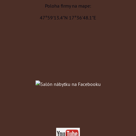
Poloha firmy na mape:
47°59'13.4"N 17°36'48.1"E