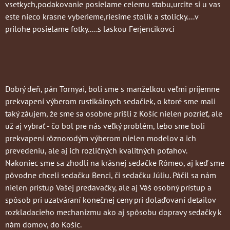
vsetkych,podakovanie posielame celemu stabu,urcite si u vas
este nieco krasne vyberieme,riesime stolík a stolicky....v
prilohe posielame fotky.....s laskou Ferjencikovci
Dobrý deň, pán Tornyai, boli sme s manželkou veľmi príjemne
prekvapení výberom rustikálnych sedačiek, o ktoré sme mali
taký záujem, že sme sa osobne prišli z Košíc nielen pozrieť, ale
už aj vybrať - čo bol pre nás veľký problém, lebo sme boli
prekvapení rôznorodým výberom nielen modelov a ich
prevedeniu, ale aj ich rozličných kvalitných poťahov.
Nakoniec sme sa zhodli na krásnej sedačke Rómeo, aj keď sme
pôvodne chceli sedačku Benci, či sedačku Júliu. Páčil sa nám
nielen prístup Vašej predavačky, ale aj Váš osobný prístup a
spôsob pri uzatváraní konečnej ceny pri dolaďovaní detailov
rozkladacieho mechanizmu ako aj spôsobu dopravy sedačky k
nám domov, do Košíc.