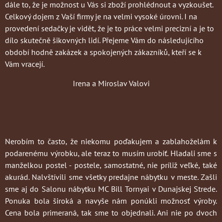
dále to, že je možnost u Vás si zboží prohlédnout a vyzkoušet.
Celkový dojem z Vaší firmy je na velmi vysoké úrovni. I na
provedení sedačky je vidět, že je to práce velmi precizní a je to
dílo skutečně šikovných lidí. Přejeme Vám do následujícího
období hodně zakázek a spokojených zákazníků, kteří se k
Vám vracejí.
Irena a Miroslav Valovi
Nerobím to často
, že niekomu poďakujem a zablahoželám k
podarenému výrobku, ale teraz to musím urobiť. Hladali sme s
manželkou postel - postele, samostatné, nie príliž veľké, také
akurád. Nalvštívili sme všetky predajne nábytku v meste. Zašli
sme aj do Salonu nábytku MC Bill Tornyai v Dunajskej Strede.
Ponuka bola široká a navyše nám ponúkli možnosť výroby.
Cena bola primeraná, tak sme to objednali. Ani nie po dvoch