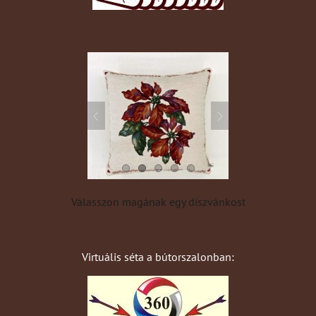
Válasszon magának egy díszvánkost
Virtuális séta a bútorszalonban: