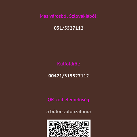
Más városból Szlovákiából:
031/5527112
Külföldről:
00421/315527112
QR kód elérhetőség
a bútorszalonzalonra