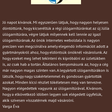
Jó napot kívánok. Mi egyszerűen látjuk, hogy nagyon helyesen
döntöttünk, hogy kicseréltük a régi ülögarnitúránkat az új Júlia
ülögarnitúrára, végre látjuk milyennek kell lennie az igazi
ülögarnitúrának. Az önök internetes weboldala is nagyon
precízen van megcsinálva amely elegendö információt adott a
gyártmányokról ahoz, hogy eldöntsük önöknél vásárolunk. Az
hogy ezeket meg lehet tekinteni és kipróbálni az üzletükben
is, az csak hab a tortán. Általános benyomásunk az, hogy a cég
már nagyon magas szinten van. A legyártott ülögarnitúrákon is
látszik, hogy nagy szakértelemmel és gondosan gyártották
azokat. Minden kicsi részlet tökéletesen meg van tervezve.
Nagyon elégedettek vagyunk az ülögarnitúrával. Kívánom,
hogy a elkövetkező idöben legyen sok elégedett ügyfelük,
akik szívesen visszatérnek majd vásárolni.
Varga Éva