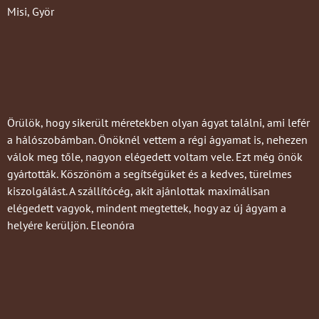
Misi, Györ
Örülök, hogy sikerült méretekben olyan ágyat találni, ami lefér
a hálószobámban. Önöknél vettem a régi ágyamat is, nehezen
válok meg tőle, nagyon elégedett voltam vele. Ezt még önök
gyártották. Köszönöm a segítségüket és a kedves, türelmes
kiszolgálást. A szállítócég, akit ajánlottak maximálisan
elégedett vagyok, mindent megtettek, hogy az új ágyam a
helyére kerüljön. Eleonóra