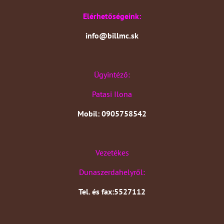
Elérhetőségeink:
info@billmc.sk
Ügyintéző:
Patasi Ilona
Mobil: 0905758542
Vezetékes
Dunaszerdahelyről:
Tel. és fax:5527112