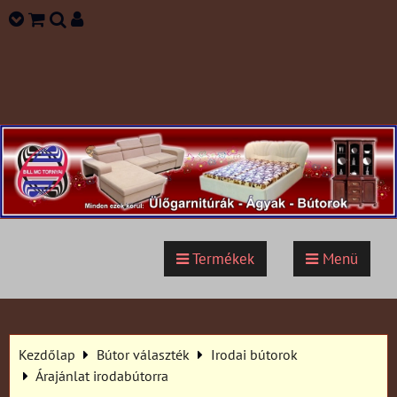
Termékek
Menü
Kezdőlap
Bútor választék
Irodai bútorok
Árajánlat irodabútorra