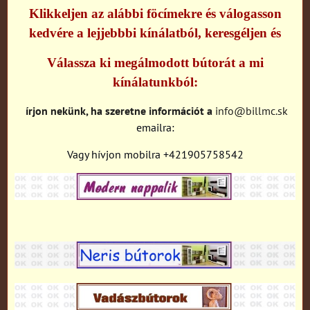
Klikkeljen az alábbi föcímekre és válogasson
kedvére a lejjebbbi kínálatból, keresgéljen és
Válassza ki megálmodott bútorát a mi
kínálatunkból:
írjon nekünk, ha szeretne információt a
info@billmc.sk
emailra:
Vagy hívjon mobilra +421905758542