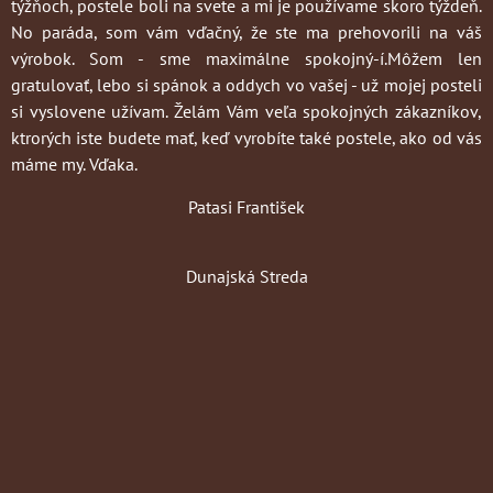
týžňoch, postele boli na svete a mi je používame skoro týždeň.
No paráda, som vám vďačný, že ste ma prehovorili na váš
výrobok. Som - sme maximálne spokojný-í.Môžem len
gratulovať, lebo si spánok a oddych vo vašej - už mojej posteli
si vyslovene užívam. Želám Vám veľa spokojných zákazníkov,
ktrorých iste budete mať, keď vyrobíte také postele, ako od vás
máme my. Vďaka.
Patasi František
Dunajská Streda